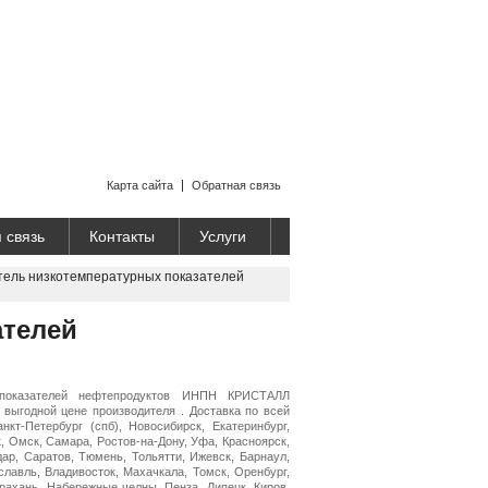
Карта сайта
Обратная связь
 связь
Контакты
Услуги
ель низкотемпературных показателей
ателей
 показателей нефтепродуктов ИНПН КРИСТАЛЛ
выгодной цене производителя . Доставка по всей
нкт-Петербург (спб), Новосибирск, Екатеринбург,
, Омск, Самара, Ростов-на-Дону, Уфа, Красноярск,
дар, Саратов, Тюмень, Тольятти, Ижевск, Барнаул,
славль, Владивосток, Махачкала, Томск, Оренбург,
трахань, Набережные челны, Пенза, Липецк, Киров,