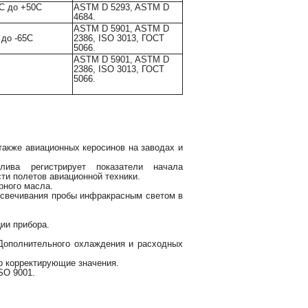
0С до +50С
ASTM D 5293, ASTM D
4684.
ASTM D 5901, ASTM D
 до -65С
2386, ISO 3013, ГОСТ
5066.
ASTM D 5901, ASTM D
2386, ISO 3013, ГОСТ
5066.
также авиационных керосинов на заводах и
лива регистрирует показатели начала
ти полетов авиационной техники.
рного масла.
освечивания пробы инфракрасным светом в
ии прибора.
 Дополнительного охлаждения и расходных
р корректирующие значения.
SO 9001.