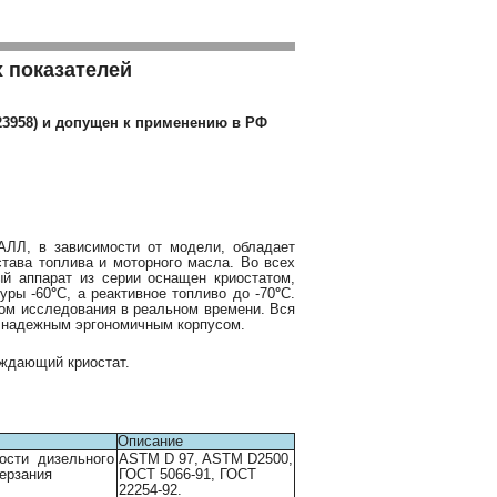
 показателей
23958) и допущен к применению в РФ
ЛЛ, в зависимости от модели, обладает
става топлива и моторного масла. Во всех
й аппарат из серии оснащен криостатом,
уры -60
°
C, а реактивное топливо до -7
0
°
C.
ом исследования в реальном времени. Вся
й надежным эргономичным корпусом.
ждающий криостат.
Описание
мости дизельного
ASTM D 97, ASTM D2500,
мерзания
ГОСТ 5066-91, ГОСТ
22254-92.