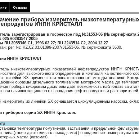
ание
Отзывы
ачение прибора Измеритель низкотемпературных
тепродуктов ИНПН КРИСТАЛЛ
тель зарегистрирован в госреестре под №31553-06 (№ сертификата 
5-025-60283547-2005
ы RU 2055346 C1, 1996.02.27; RU 2243514 C2, 2004.12.27
тан: рег. №: KZ.02.03.01899-2007/31553-06, № сертификата 3600.
ние ИНПН КРИСТАЛЛ
тель низкотемпературных показателей нефтепродуктов ИНПН КРИСТА
ностями для высокоточного определения
и контроля качественного со
ах линейки SX применяются запатентованные методы анализа. Кажды
ающий образцы дизельного топлива или моторного масла до температ
ние прибора цифровым дисплеем дает возможность наблюдать за этап
онная начинка защищена от попадания нефтепродуктов и растворителе
 измеритель из линейки SX оснащается циркуляционным насосом, охла
и приборов серии SX ИНПН Кристалл:
етр
становка температуры помутнения, застывания и предельной фильтруе
оплива (также дизтоплива с присадками) | определение температуры за
оторных масел (автомат)