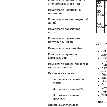
Измерители напряженности
SX-
Н
электромагнитного поля
850
(
Измерители нелинейных
SX-
Н
искажений
900K
Измерители неоднородностей
линий
SX-
Н
900A
Измерители параметров
антенн
Измерители параметров
полупроводников
Досто
Измерители разности фаз
«ИН
Измерители шумовых
лаб
характеристик
Сис
кри
Измерители электрического и
При
магнитного поля
Изм
бли
Источники питания
Рот
ЖК 
Источники питания GW
Мощ
Instek
Охл
мат
Источники питания Б5
Пер
Уст
Источники питания
ПРОФКИП
Главн
Линии измерительные