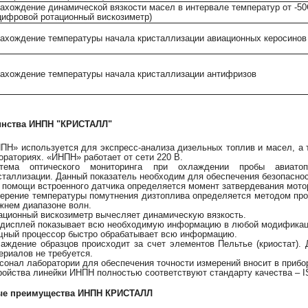
ахождение динамической вязкости масел в интервале температур от -5
цифровой ротационный вискозиметр)
ахождение температуры начала кристаллизации авиационных керосинов
ахождение температуры начала кристаллизации антифризов
инства ИНПН "КРИСТАЛЛ"
ПН» используется для экспресс-анализа дизельных топлив и масел, а 
ораториях. «ИНПН» р
аботает
от сети 220 В.
тема оптического мониторинга при охлаждении пробы авиатоп
сталлизации. Данный показатель необходим для обеспечения безопаснос
 помощи встроенного датчика определяется момент затвердевания мото
ерение температуры помутнения дизтоплива определяется методом пр
жнем диапазоне волн.
ационный вискозиметр вычесляет динамическую вязкость.
дисплей показывает всю необходимую информацию в любой модификац
ный процессор быстро обрабатывает всю информацию.
аждение образцов происходит за счет элементов Пельтье (криостат).
ериалов не требуется.
сонал лаборатории для обеспечения точности измерений вносит в прибо
ройства линейки ИНПН полностью соответствуют стандарту качества – I
ые преимущества ИНПН КРИСТАЛЛ