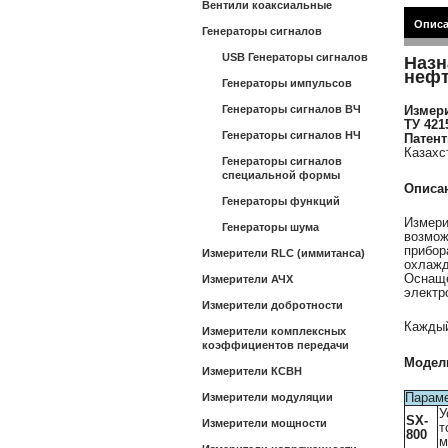
Вентили коаксиальные
Опис
Генераторы сигналов
USB Генераторы сигналов
Назн
неф
Генераторы импульсов
Генераторы сигналов ВЧ
Измери
ТУ 421
Генераторы сигналов НЧ
Патент
Казахс
Генераторы сигналов
специальной формы
Описа
Генераторы функций
Измери
Генераторы шума
возмож
прибор
Измерители RLC (иммитанса)
охлажд
Оснаще
Измерители АЧХ
электр
Измерители добротности
Каждый
Измерители комплексных
коэффициентов передачи
Модел
Измерители КСВН
Парам
Измерители модуляции
У
SX-
Измерители мощности
т
800
м