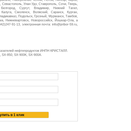
, Севастополь, Улан-Удэ, Ставрополь, Сочи, Тверь,
 Белгород, Сургут, Владимир, Нижний Тагил,
 Калуга, Смоленск, Волжский, Саранск, Курган,
Владикавказ, Подольск, Грозный, Мурманск, Тамбов,
ма, Нижневартовск, Новороссийск, Йошкар-Ола, а
2)247-91-13, электронная почта: info@pribor-59.ru,
казателей нефтепродуктов ИНПН КРИСТАЛЛ.
, SX-850, SX-900K, SX-900A.