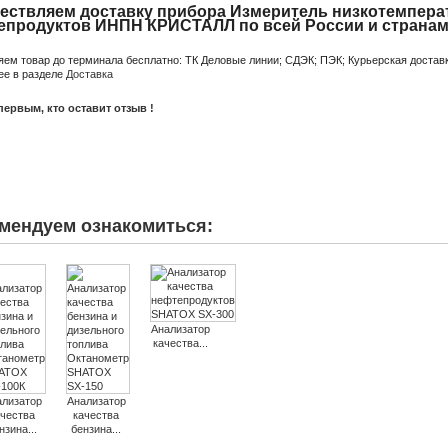
ествляем доставку прибора Измеритель низкотемпера
епродуктов ИНПН КРИСТАЛЛ по всей России и странам
яем товар до терминала бесплатно: ТК Деловые линии; СДЭК; ПЭК; Курьерская доставк
ее в разделе
Доставка
первым, кто оставит отзыв !
мендуем ознакомиться:
Анализатор
качества...
ализатор
Анализатор
ачества
качества
нзина...
бензина...