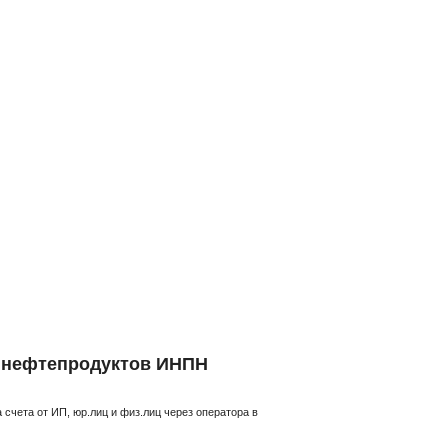
й нефтепродуктов ИНПН
счета от ИП, юр.лиц и физ.лиц через оператора в