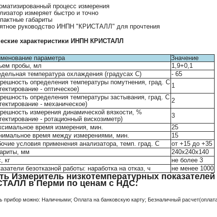
оматизированный процесс измерения
лизатор измеряет быстро и точно
пактные габариты
ятное руководство ИНПН "КРИСТАЛЛ" для прочтения
ческие характеристики ИНПН КРИСТАЛЛ
менование параметра
Значение
ъем пробы, мл
1,9+0,1
дельная температура охлаждения (градусах C)
- 65
решность определения температуры помутнения, град. С
1
тектирование - оптическое)
решность определения температуры застывания, град. С
2
тектирование - механическое)
решность измерения динамической вязкости, %
3
тектирование - ротационный вискозиметр)
симальное время измерения, мин.
25
нимальное время между измерениями, мин.
15
очие условия применения анализатора, темп. град. С
от +15 до +35
ариты, мм
240х240х140
, кг
не более 3
азатели безотказной работы: наработка на отказ, ч
не менее 1000
ть Измеритель низкотемпературных показателе
ТАЛЛ в Перми по ценам с НДС:
ь прибор можно: Наличными; Оплата на банковскую карту; Безналичный расчет(оплата 