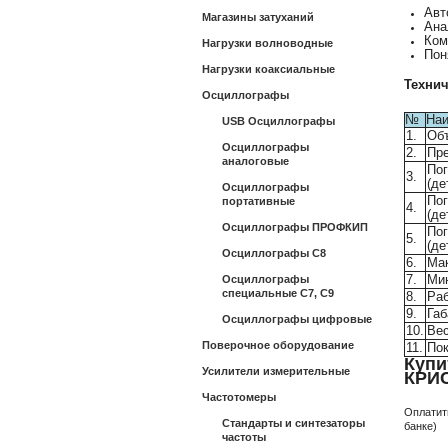
Авт
Магазины затуханий
Ана
Ком
Нагрузки волноводные
Пон
Нагрузки коаксиальные
Техни
Осциллографы
№
Наи
USB Осциллографы
1.
Об
Осциллографы
2.
Пре
аналоговые
Пог
3.
(де
Осциллографы
Пог
портативные
4.
(де
Осциллографы ПРОФКИП
Пог
5.
(де
Осциллографы С8
6.
Мак
7.
Ми
Осциллографы
специальные С7, С9
8.
Раб
9.
Габ
Осциллографы цифровые
10.
Вес
Поверочное оборудование
11.
Пок
Купи
Усилители измерительные
КРИС
Частотомеры
Оплатит
Стандарты и синтезаторы
банке)
частоты