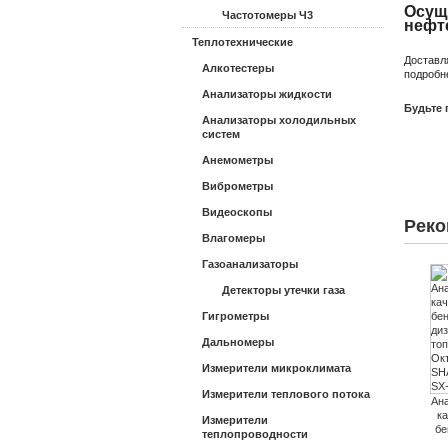
Осущ
Частотомеры Ч3
нефт
Теплотехнические
Доставл
Алкотестеры
подробн
Анализаторы жидкости
Будьте 
Анализаторы холодильных
систем
Анемометры
Виброметры
Видеоскопы
Реко
Влагомеры
Газоанализаторы
Детекторы утечки газа
Гигрометры
Дальномеры
Измерители микроклимата
Измерители теплового потока
Ан
к
Измерители
бе
теплопроводности