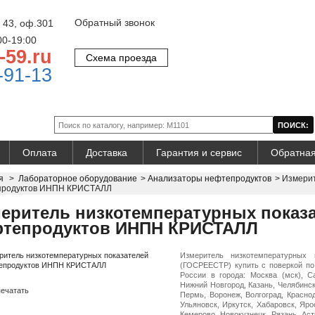
Обратный звонок
 43, оф.301
00-19:00
-59.ru
Схема проезда
-91-13
Оплата
Доставка
Гарантия и сервис
Обратная
я
>
Лабораторное оборудование
>
Анализаторы нефтепродуктов
>
Измерит
продуктов ИНПН КРИСТАЛЛ
еритель низкотемпературных показ
фтепродуктов ИНПН КРИСТАЛЛ
Измеритель низкотемпературных
(ГОСРЕЕСТР) купить с поверкой по 
России в города: Москва (мск), Са
Нижний Новгород, Казань, Челябинск
ечатать
Пермь, Воронеж, Волгоград, Красно
Ульяновск, Иркутск, Хабаровск, Яро
Кемерово, Новокузнецк, Рязань, Ас