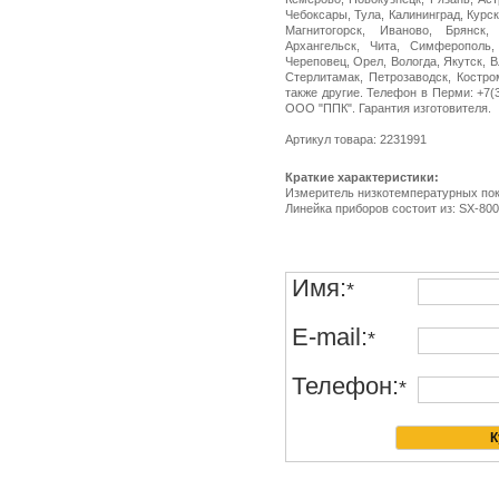
Чебоксары, Тула, Калининград, Курск
Магнитогорск, Иваново, Брянск,
Архангельск, Чита, Симферополь,
Череповец, Орел, Вологда, Якутск, 
Стерлитамак, Петрозаводск, Костро
также другие. Телефон в Перми: +7(34
ООО "ППК". Гарантия изготовителя.
Артикул товара: 2231991
Краткие характеристики:
Измеритель низкотемпературных по
Линейка приборов состоит из: SX-800
Имя:
*
E-mail:
*
Телефон:
*