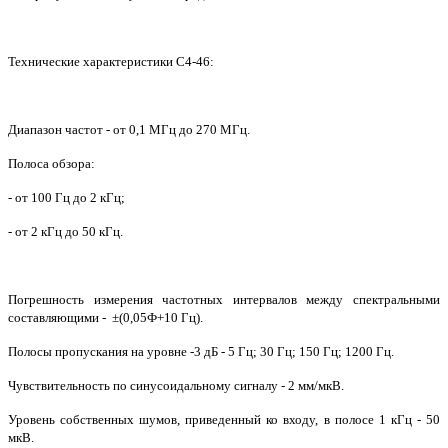
Технические характеристики С4-46:
Диапазон частот - от 0,1 МГц до 270 МГц.
Полоса обзора:
- от 100 Гц до 2 кГц;
- от 2 кГц до 50 кГц.
Погрешность измерения частотных интервалов между спектральными
составляющими - ±(0,05Ф+10 Гц).
Полосы пропускания на уровне -3 дБ - 5 Гц; 30 Гц; 150 Гц; 1200 Гц.
Чувствительность по синусоидальному сигналу - 2 мм/мкВ.
Уровень собственных шумов, приведенный ко входу, в полосе 1 кГц - 50
мкВ.