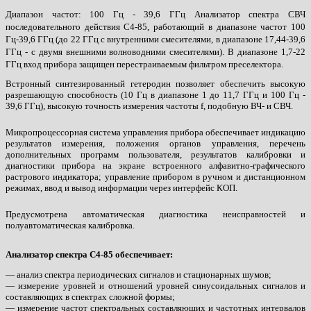
Диапазон частот: 100 Гц - 39,6 ГГц Анализатор спектра СВЧ
последовательного действия С4-85, работающий в диапазоне частот 100
Гц-39,6 ГГц (до 22 ГГц с внутренними смесителями, в диапазоне 17,44-39,6
ГГц - с двумя внешними волноводними смесителями). В диапазоне 1,7-22
ГГц вход прибора защищен перестраиваемым фильтром преселектора.
Встронный синтезированный гетеродин позволяет обеспечить высокую
разрешающую способность (10 Гц в диапазоне 1 до 11,7 ГГц и 100 Гц -
39,6 ГГц), высокую точность измерения частоты f, подобную ВЧ- и СВЧ.
Микропроцессорная система управления прибора обеспечивает индикацию
результатов измерения, положения органов управления, перечень
дополнительных программ пользователя, результатов калибровки и
диагностики прибора на экране встроенного алфавитно-графического
растрового индикатора; управление прибором в ручном и дистанционном
режимах, ввод и вывод информации через интерфейс КОП.
Предусмотрена автоматическая диагностика неисправностей и
полуавтоматическая калибровка.
Анализатор спектра С4-85 обеспечивает:
— анализ спектра периодических сигналов и стационарных шумов;
— измерение уровней и отношений уровней синусоидальных сигналов и
составляющих в спектрах сложной формы;
— измерение частот спектральных составляющих и частотных интервалов