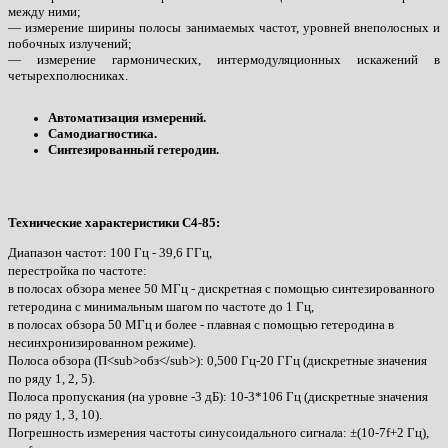
между ними;
— измерение ширины полосы занимаемых частот, уровней внеполосных и
побочных излучений;
— измерение гармонических, интермодуляционных искажений в
четырехполюсниках.
Автоматизация измерений.
Самодиагностика.
Синтезированный гетеродин.
Технические характеристики С4-85:
Диапазон частот: 100 Гц - 39,6 ГГц,
перестройка по частоте:
в полосах обзора менее 50 МГц - дискретная с помощью синтезированного
гетеродина с минимальным шагом по частоте до 1 Гц,
в полосах обзора 50 МГц и более - плавная с помощью гетеродина в
несинхронизированном режиме).
Полоса обзора (П<sub>обз</sub>): 0,500 Гц-20 ГГц (дискретные значения
по ряду 1, 2, 5).
Полоса пропускания (на уровне -3 дБ): 10-3*106 Гц (дискретные значения
по ряду 1, 3, 10).
Погрешность измерения частоты синусоидального сигнала: ±(10-7f+2 Гц),