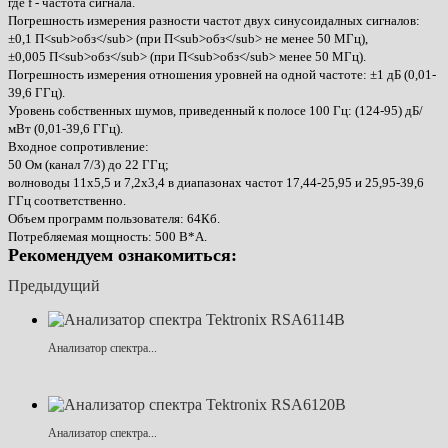
где f - частота сигнала.
Погрешность измерения разности частот двух синусоидалных сигналов:
±0,1 П<sub>обз</sub> (при П<sub>обз</sub> не менее 50 МГц),
±0,005 П<sub>обз</sub> (при П<sub>обз</sub> менее 50 МГц).
Погрешность измерения отношения уровней на одной частоте: ±1 дБ (0,01-
39,6 ГГц).
Уровень собственных шумов, приведенный к полосе 100 Гц: (124-95) дБ/
мВт (0,01-39,6 ГГц).
Входное сопротивление:
50 Ом (канал 7/3) до 22 ГГц;
волноводы 11х5,5 и 7,2х3,4 в диапазонах частот 17,44-25,95 и 25,95-39,6
ГГц соответственно.
Объем программ пользователя: 64Кб.
Потребляемая мощность: 500 В*А.
Рекомендуем ознакомиться:
Предыдущий
Анализатор спектра...
Анализатор спектра...