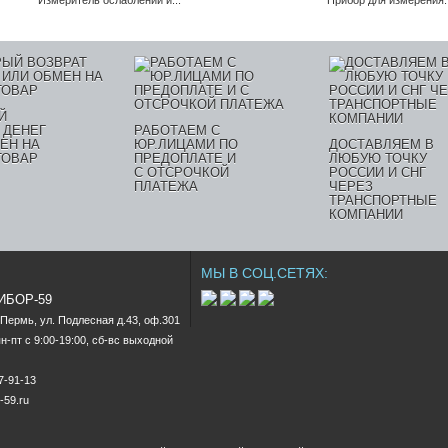
Измеритель ослаблений и...
Прибор для измерения..
Й
 ДЕНЕГ
РАБОТАЕМ С
ЕН НА
ЮР.ЛИЦАМИ ПО
ДОСТАВЛЯЕМ В
ТОВАР
ПРЕДОПЛАТЕ И
ЛЮБУЮ ТОЧКУ
С ОТСРОЧКОЙ
РОССИИ И СНГ
ПЛАТЕЖА
ЧЕРЕЗ
ТРАНСПОРТНЫЕ
КОМПАНИИ
МЫ В СОЦ.СЕТЯХ:
РИБОР-59
.Пермь, ул. Подлесная д.43, оф.301

-пт c 9:00-19:00, сб-вс выходной

47-91-13
-59.ru