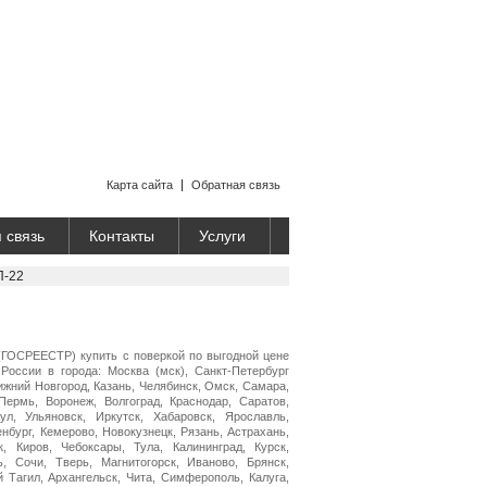
Карта сайта
Обратная связь
 связь
Контакты
Услуги
П-22
(ГОСРЕЕСТР) купить с поверкой по выгодной цене
России в города: Москва (мск), Санкт-Петербург
Нижний Новгород, Казань, Челябинск, Омск, Самара,
Пермь, Воронеж, Волгоград, Краснодар, Саратов,
ул, Ульяновск, Иркутск, Хабаровск, Ярославль,
нбург, Кемерово, Новокузнецк, Рязань, Астрахань,
, Киров, Чебоксары, Тула, Калининград, Курск,
ь, Сочи, Тверь, Магнитогорск, Иваново, Брянск,
й Тагил, Архангельск, Чита, Симферополь, Калуга,