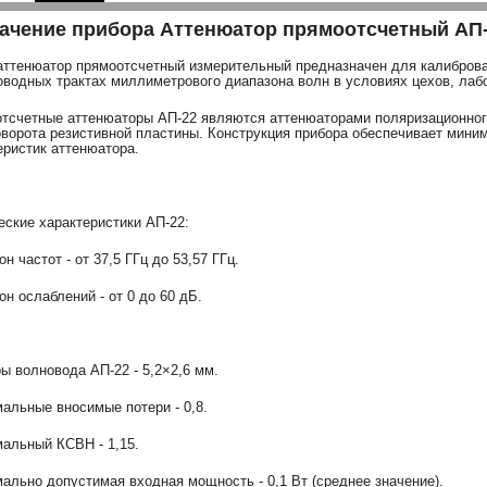
ачение прибора Аттенюатор прямоотсчетный АП
аттенюатор прямоотсчетный измерительный предназначен для калибров
оводных трактах миллиметрового диапазона волн в условиях цехов, лаб
тсчетные аттенюаторы АП-22 являются аттенюаторами поляризационного
оворота резистивной пластины. Конструкция прибора обеспечивает мин
еристик аттенюатора.
еские характеристики АП-22:
н частот - от 37,5 ГГц до 53,57 ГГц.
он ослаблений - от 0 до 60 дБ.
ы волновода АП-22 - 5,2×2,6 мм.
альные вносимые потери - 0,8.
альный КСВН - 1,15.
ально допустимая входная мощность - 0,1 Вт (среднее значение).