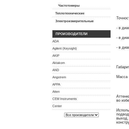
Частотомеры
Теплотехнические
Точнос
Электроизмерительные
- в диа
ПРОИЗВОДИТЕЛИ
- в диа
ADA
- в диа
Agilent (Keysight)
AKIP
Aktakom
Габари
AND
Масса -
Angstrem
APPA
Atten
Аттеню
CEM Instruments
во изб
Center
Исполь
подвод
выход,
констр