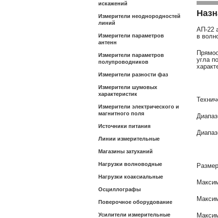
искажений
Назн
Измерители неоднородностей
линий
АП-22 
Измерители параметров
в волн
антенн
Прямоо
Измерители параметров
угла п
полупроводников
характ
Измерители разности фаз
Измерители шумовых
характеристик
Технич
Измерители электрического и
магнитного поля
Диапазо
Источники питания
Диапаз
Линии измерительные
Магазины затуханий
Нагрузки волноводные
Размер
Нагрузки коаксиальные
Максим
Осциллографы
Максим
Поверочное оборудование
Усилители измерительные
Максим