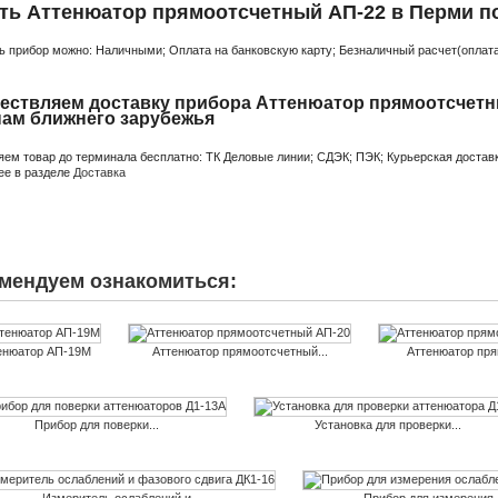
ть Аттенюатор прямоотсчетный АП-22 в Перми по
ь прибор можно: Наличными; Оплата на банковскую карту; Безналичный расчет(оплата 
ествляем доставку прибора Аттенюатор прямоотсчетны
нам ближнего зарубежья
яем товар до терминала бесплатно: ТК Деловые линии; СДЭК; ПЭК; Курьерская доставк
ее в разделе
Доставка
мендуем ознакомиться:
енюатор АП-19М
Аттенюатор прямоотсчетный...
Аттенюатор пря
Прибор для поверки...
Установка для проверки...