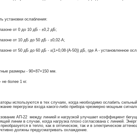
ть установки ослабления:
пазоне от 0 до 10 дБ - ±0,2 дБ;
пазоне от 10 дБ до 50 дБ - ±0,02·A;
пазоне от 50 дБ до 60 дБ - ±(1+0,08·(A-50)) дБ, где A - установленное ос
тные размеры - 90×87×150 мм.
 не более 1 кг.
аторы используются в тех случаях, когда необходимо ослабить сильный
ежание перегрузки входа какого-либо прибора чрезмерно мощным сигнал
зование АП-22 между линией и нагрузкой улучшает коэффициент бегущ
ящей линии в случае, когда нагрузка плохо согласована с линией. Энерг
 преобразуется в тепло, как в оптическом, так и в электрическом атте
уктивно должны предусматривать охлаждение.