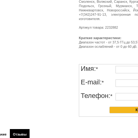
Смоленск, Волжский, Саранск, Курга
Подольск, Грозный, Мурманск, Т
Нижневартовск, Новороссийск, Й
+7(342)247-91-13, электронная п
изготовителя.
Артикул товара: 2232882
Краткие характеристики:
Диапазон частот - от 37,5 ГГц до 53,5
Диапазон ослаблений - от 0 до 60 дБ.
Имя:
*
E-mail:
*
Телефон:
*
ание
Отзывы