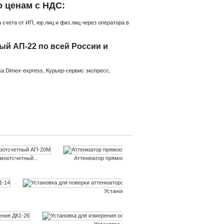
 ценам с НДС:
счета от ИП, юр.лиц и физ.лиц через оператора в
й АП-22 по всей России и
а Dimex-express, Курьер-сервис экспресс,
моотсчетный...
Аттенюатор прямоотсчетный...
Аттенюатор пр
Установка для поверки...