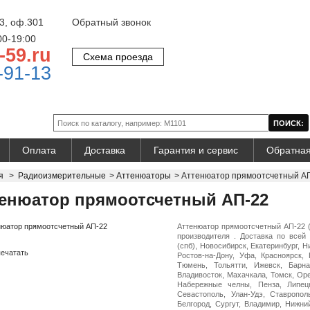
3, оф.301
Обратный звонок
00-19:00
-59.ru
Схема проезда
-91-13
Оплата
Доставка
Гарантия и сервис
Обратная
я
>
Радиоизмерительные
>
Аттенюаторы
>
Аттенюатор прямоотсчетный А
енюатор прямоотсчетный АП-22
Аттенюатор прямоотсчетный АП-22 
производителя . Доставка по всей 
(спб), Новосибирск, Екатеринбург, 
ечатать
Ростов-на-Дону, Уфа, Красноярск, 
Тюмень, Тольятти, Ижевск, Барна
Владивосток, Махачкала, Томск, Оре
Набережные челны, Пенза, Липецк
Севастополь, Улан-Удэ, Ставропол
Белгород, Сургут, Владимир, Нижни