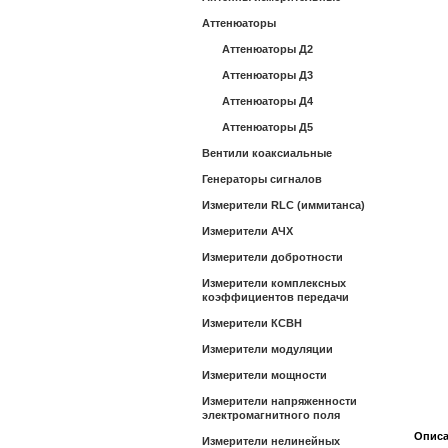
Аттенюаторы
Аттенюаторы Д2
Аттенюаторы Д3
Аттенюаторы Д4
Аттенюаторы Д5
Вентили коаксиальные
Генераторы сигналов
Измерители RLC (иммитанса)
Измерители АЧХ
Измерители добротности
Измерители комплексных
коэффициентов передачи
Измерители КСВН
Измерители модуляции
Измерители мощности
Измерители напряженности
электромагнитного поля
Опис
Измерители нелинейных