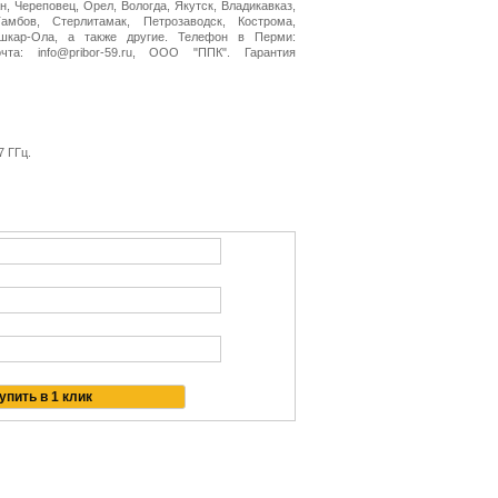
н, Череповец, Орел, Вологда, Якутск, Владикавказ,
амбов, Стерлитамак, Петрозаводск, Кострома,
ошкар-Ола, а также другие. Телефон в Перми:
очта: info@pribor-59.ru, ООО "ППК". Гарантия
7 ГГц.