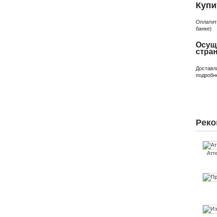
Купи
Оплатит
банке)
Осущ
стра
Доставл
подробн
Реко
Атт