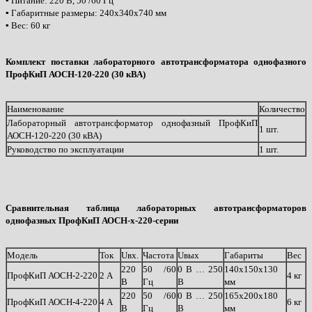
▪ Питание: 220 В, 50 /60 Гц
▪ Габаритные размеры: 240х340х740 мм
▪ Вес: 60 кг
Комплект поставки лабораторного автотрансформатора однофазного
ПрофКиП АОСН-120-220 (30 кВА)
Наименование
Количество
Лабораторный автотрансформатор однофазный ПрофКиП
1 шт.
АОСН-120-220 (30 кВА)
Руководство по эксплуатации
1 шт.
Сравнительная таблица лабораторных автотрансформаторов
однофазных ПрофКиП АОСН-х-220-серии
Модель
Ток
Uвх.
Частота
Uвых
Габариты
Вес
220
50 /60
0 В … 250
140х150х130
ПрофКиП АОСН-2-220
2 А
4 кг
В
Гц
В
мм
220
50 /60
0 В … 250
165х200х180
ПрофКиП АОСН-4-220
4 А
6 кг
В
Гц
В
мм