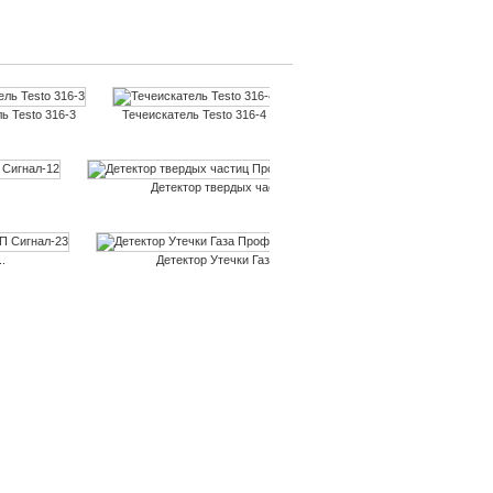
ь Testo 316-3
Течеискатель Testo 316-4
Детектор CEM DT-2G
Га
Детектор твердых частиц...
Детект
.
Детектор Утечки Газа...
Измерител