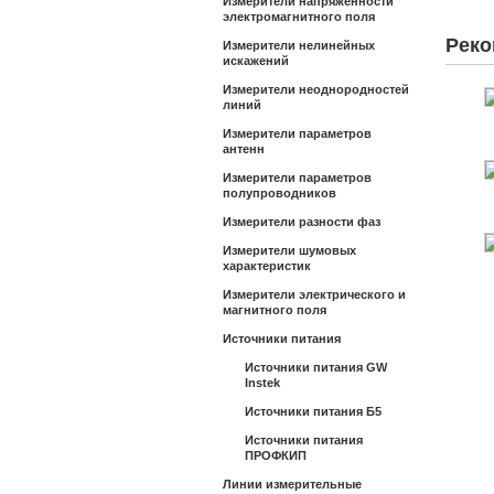
Измерители напряженности
электромагнитного поля
Реко
Измерители нелинейных
искажений
Измерители неоднородностей
линий
Измерители параметров
антенн
Измерители параметров
полупроводников
Измерители разности фаз
Измерители шумовых
характеристик
Измерители электрического и
магнитного поля
Источники питания
Источники питания GW
Instek
Источники питания Б5
Источники питания
ПРОФКИП
Линии измерительные