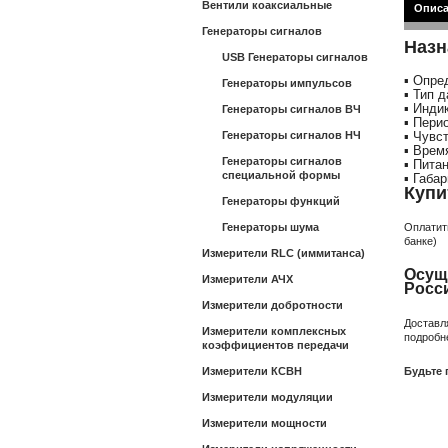
Вентили коаксиальные
Опис
Генераторы сигналов
Назн
USB Генераторы сигналов
▪ Опре
Генераторы импульсов
▪ Тип 
▪ Инди
Генераторы сигналов ВЧ
▪ Перио
Генераторы сигналов НЧ
▪ Чувс
▪ Время
Генераторы сигналов
▪ Питан
специальной формы
▪ Габа
Купи
Генераторы функций
Генераторы шума
Оплатит
банке)
Измерители RLC (иммитанса)
Осущ
Измерители АЧХ
Росс
Измерители добротности
Доставл
Измерители комплексных
подробн
коэффициентов передачи
Измерители КСВН
Будьте 
Измерители модуляции
Измерители мощности