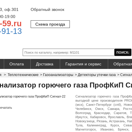
3, оф.301
Обратный звонок
00-19:00
-59.ru
Схема проезда
-91-13
Оплата
Доставка
Гарантия и сервис
Обратная
я
>
Теплотехнические
>
Газоанализаторы
>
Детекторы утечки газа
>
Сигнал
нализатор горючего газа ПрофКиП С
Сигнализатор горючего газа ПрофК
выгодной цене производителя PROF
(мск), Санкт-Петербург (спб), Нов
ечатать
Челябинск, Омск, Самара, Росто
Волгоград, Краснодар, Саратов, 
Иркутск, Хабаровск, Ярославль, Вл
Новокузнецк, Рязань, Астрахань, На
Тула, Калининград, Курск, Сева
Магнитогорск, Иваново, Брянск,