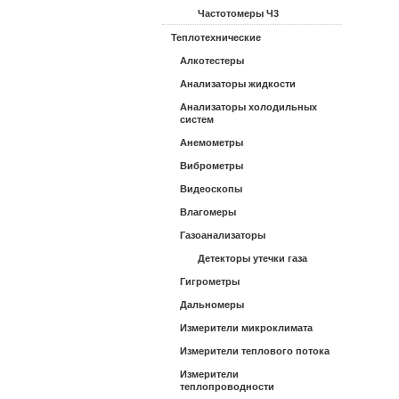
Частотомеры Ч3
Теплотехнические
Алкотестеры
Анализаторы жидкости
Анализаторы холодильных
систем
Анемометры
Виброметры
Видеоскопы
Влагомеры
Газоанализаторы
Детекторы утечки газа
Гигрометры
Дальномеры
Измерители микроклимата
Измерители теплового потока
Измерители
теплопроводности