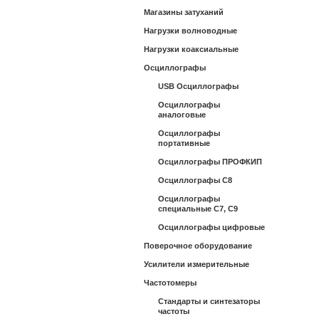
Магазины затуханий
Нагрузки волноводные
Нагрузки коаксиальные
Осциллографы
USB Осциллографы
Осциллографы
аналоговые
Осциллографы
портативные
Осциллографы ПРОФКИП
Осциллографы С8
Осциллографы
специальные С7, С9
Осциллографы цифровые
Поверочное оборудование
Усилители измерительные
Частотомеры
Стандарты и синтезаторы
частоты