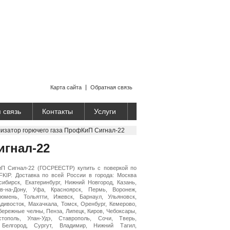
Карта сайта
Обратная связь
 связь
Контакты
Услуги
изатор горючего газа ПрофКиП Сигнал-22
игнал-22
иП Сигнал-22 (ГОСРЕЕСТР) купить с поверкой по
KIP. Доставка по всей России в города: Москва
осибирск, Екатеринбург, Нижний Новгород, Казань,
в-на-Дону, Уфа, Красноярск, Пермь, Воронеж,
Тюмень, Тольятти, Ижевск, Барнаул, Ульяновск,
адивосток, Махачкала, Томск, Оренбург, Кемерово,
бережные челны, Пенза, Липецк, Киров, Чебоксары,
стополь, Улан-Удэ, Ставрополь, Сочи, Тверь,
 Белгород, Сургут, Владимир, Нижний Тагил,