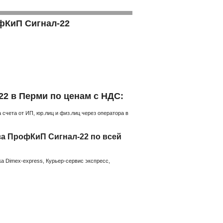
фКиП Сигнал-22
22 в Перми по ценам с НДС:
счета от ИП, юр.лиц и физ.лиц через оператора в
за ПрофКиП Сигнал-22 по всей
а Dimex-express, Курьер-сервис экспресс,