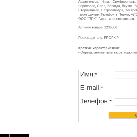
Архангельск, Чита, Симферополь,
Череповец, Орел, Вологда, Якутск, 
Стерлитамак, Петрозаводск, Костро
также другие. Телефон в Перми: +7(34
ООО "ППК". Гарантия изготовителя.
Артикул товара: 2236008
Производитель: PROFKIP
Краткие характеристики:
▪ Определяемые типы газов: горючий
Имя:
*
E-mail:
*
Телефон:
*