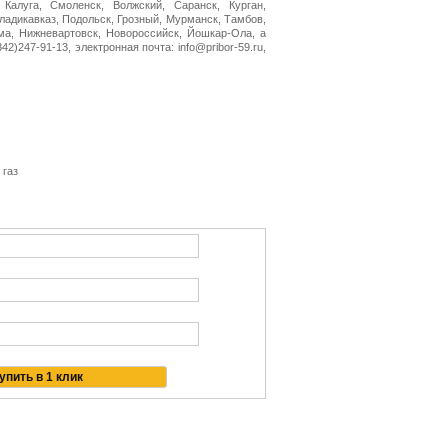
 Калуга, Смоленск, Волжский, Саранск, Курган,
Владикавказ, Подольск, Грозный, Мурманск, Тамбов,
ма, Нижневартовск, Новороссийск, Йошкар-Ола, а
2)247-91-13, электронная почта: info@pribor-59.ru,
 газ