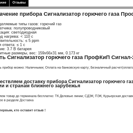
ание
Отзывы
ачение прибора Сигнализатор горючего газа Про
деляемые типы газов: горючий газ
датчика: полупроводниковый
кация: светодиодная
д нагрева: < 110 с
твительность: ≤ 5 ppm
 ответа: ≤ 1 с
ие: 3.7 В батарея
ритные размеры, вес: 159х66х31 мм, 0.173 кг
ть Сигнализатор горючего газа ПрофКиП Сигнал-
ь прибор можно: Наличными; Оплата на банковскую карту; Безналичный расчет(оплата 
ествляем доставку прибора Сигнализатор горючего га
ии и странам ближнего зарубежья
яем товар до терминала бесплатно: ТК Деловые линии; СДЭК; ПЭК; Курьерская доставк
ее в разделе
Доставка
первым, кто оставит отзыв !