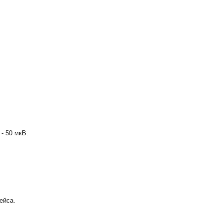
- 50 мкВ.
ейса.