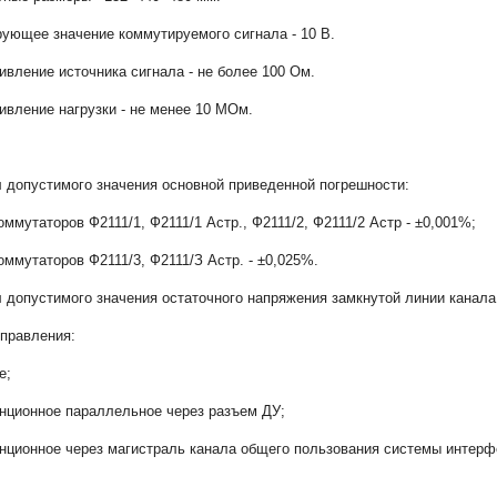
ующее значение коммутируемого сигнала - 10 В.
ивление источника сигнала - не более 100 Ом.
ивление нагрузки - не менее 10 МОм.
 допустимого значения основной приведенной погрешности:
коммутаторов Ф2111/1, Ф2111/1 Астр., Ф2111/2, Ф2111/2 Астр - ±0,001%;
коммутаторов Ф2111/3, Ф2111/З Астр. - ±0,025%.
 допустимого значения остаточного напряжения замкнутой линии канала 
правления:
е;
анционное параллельное через разъем ДУ;
анционное через магистраль канала общего пользования системы интерф