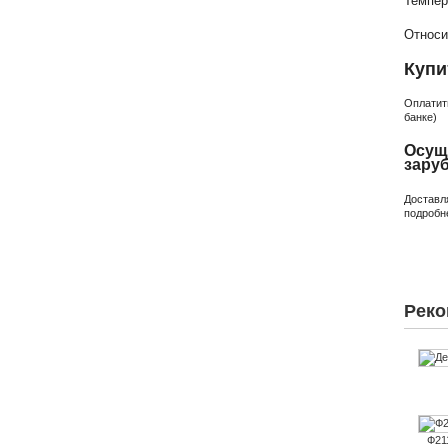
Темпер
Относи
Купи
Оплатит
банке)
Осущ
зару
Доставл
подробн
Реко
Ф21