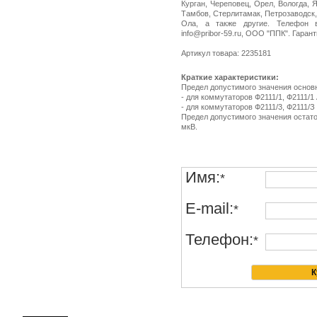
Курган, Череповец, Орел, Вологда, 
Тамбов, Стерлитамак, Петрозаводск
Ола, а также другие. Телефон в 
info@pribor-59.ru, ООО "ППК". Гарант
Артикул товара: 2235181
Краткие характеристики:
Предел допустимого значения основ
- для коммутаторов Ф2111/1, Ф2111/1 
- для коммутаторов Ф2111/3, Ф2111/З 
Предел допустимого значения остато
мкВ.
Имя:
*
E-mail:
*
Телефон:
*