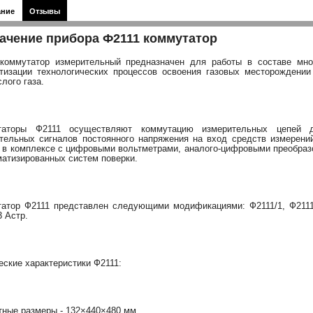
ание
Отзывы
ачение прибора Ф2111 коммутатор
коммутатор измерительный предназначен для работы в составе мно
тизации технологических процессов освоения газовых месторождени
слого газа.
таторы Ф2111 осуществляют коммутацию измерительных цепей 
тельных сигналов постоянного напряжения на вход средств измерени
 в комплексе с цифровыми вольтметрами, аналого-цифровыми преобразо
матизированных систем поверки.
атор Ф2111 представлен следующими модификациями: Ф2111/1, Ф2111/2,
3 Астр.
еские характеристики Ф2111:
тные размеры - 132×440×480 мм.