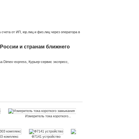
счета от ИП, юр.лиц и физ.лиц через оператора в
 России и странам ближнего
а Dimex-express, Курьер-сервис экспресс,
Измеритель тока короткого...
03 комплекс
Ф7141 устройство
Измеритель параметров реле...