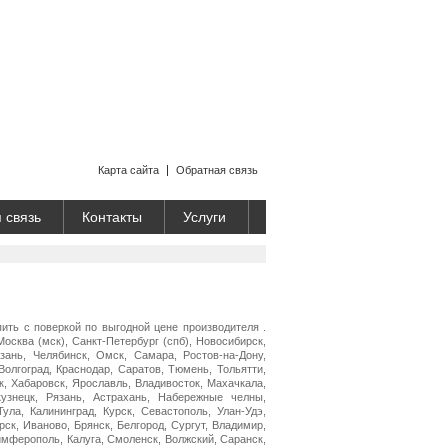
Карта сайта
Обратная связь
 связь
Контакты
Услуги
ть с поверкой по выгодной цене производителя .
Москва (мск), Санкт-Петербург (спб), Новосибирск,
зань, Челябинск, Омск, Самара, Ростов-на-Дону,
Волгоград, Краснодар, Саратов, Тюмень, Тольятти,
к, Хабаровск, Ярославль, Владивосток, Махачкала,
кузнецк, Рязань, Астрахань, Набережные челны,
Тула, Калининград, Курск, Севастополь, Улан-Удэ,
рск, Иваново, Брянск, Белгород, Сургут, Владимир,
имферополь, Калуга, Смоленск, Волжский, Саранск,