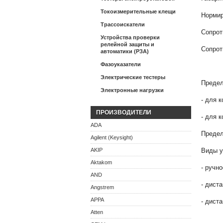
Токоизмерительные клещи
Нормир
Трассоискатели
Сопрот
Устройства проверки
релейной защиты и
Сопрот
автоматики (РЗА)
Фазоуказатели
Электрические тестеры
Предел
Электронные нагрузки
- для 
ПРОИЗВОДИТЕЛИ
- для 
ADA
Предел
Agilent (Keysight)
AKIP
Виды у
Aktakom
- ручно
AND
- дист
Angstrem
APPA
- дист
Atten