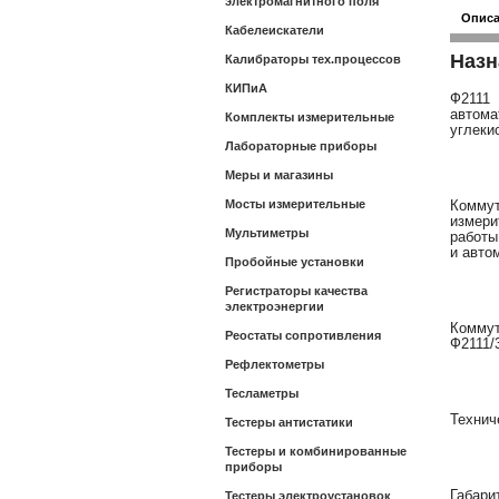
электромагнитного поля
Опис
Кабелеискатели
Назн
Калибраторы тех.процессов
КИПиА
Ф2111 
автома
Комплекты измерительные
углеки
Лабораторные приборы
Меры и магазины
Мосты измерительные
Комму
измери
Мультиметры
работы
и авто
Пробойные установки
Регистраторы качества
электроэнергии
Коммут
Реостаты сопротивления
Ф2111/
Рефлектометры
Тесламетры
Технич
Тестеры антистатики
Тестеры и комбинированные
приборы
Габари
Тестеры электроустановок