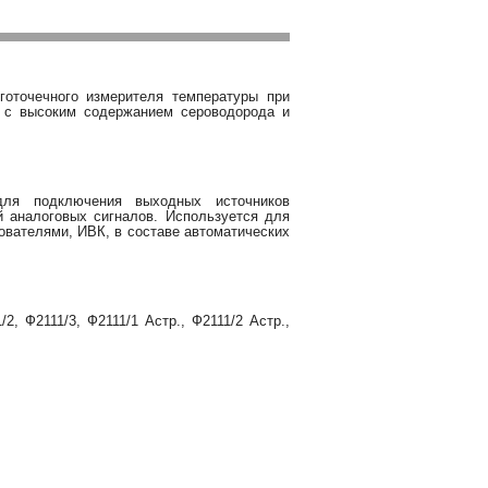
готочечного измерителя температуры при
и с высоким содержанием сероводорода и
для подключения выходных источников
й аналоговых сигналов. Используется для
вателями, ИВК, в составе автоматических
 Ф2111/3, Ф2111/1 Астр., Ф2111/2 Астр.,