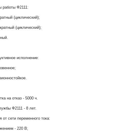
 работы Ф2111:
кратный (циклический);
ократный (циклический);
сный.
уктивное исполнение:
новенное;
озионностойкое.
ка на отказ - 5000 ч.
лужбы Ф2111 - 8 лет.
я от сети переменного тока:
яжением - 220 В;