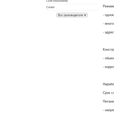
CEM Instruments
Режимы
Center
- одно
- мног
- адре
Констр
- обык
- корр
Наработ
Срок с
Питани
- напр