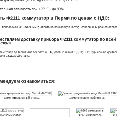
атура окружающего воздуха - от +5° С до +50° С.
тельная влажность при +25° С - до 90%.
ть Ф2111 коммутатор в Перми по ценам с НДС:
ь прибор можно: Наличными; Оплата на банковскую карту; Безналичный расчет(оплата 
ествляем доставку прибора Ф2111 коммутатор по всей
бежья
яем товар до терминала бесплатно: ТК Деловые линии; СДЭК; ПЭК; Курьерская доставк
ее в разделе
Доставка
мендуем ознакомиться:
Демонстрационный стенд...
Демонстрационный стенд...
11/2 коммутатор
Ф268 измеритель
Ф3