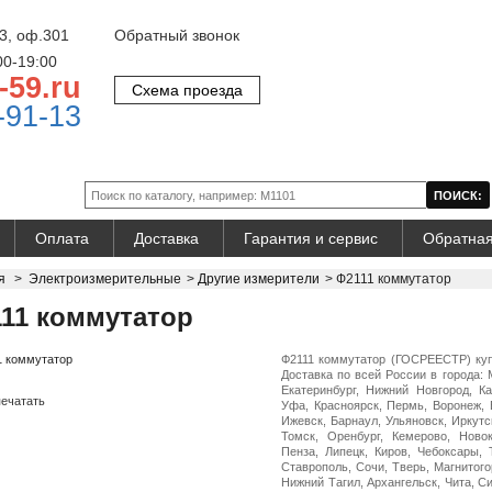
3, оф.301
Обратный звонок
00-19:00
-59.ru
Схема проезда
-91-13
Оплата
Доставка
Гарантия и сервис
Обратная
я
>
Электроизмерительные
>
Другие измерители
>
Ф2111 коммутатор
11 коммутатор
Ф2111 коммутатор (ГОСРЕЕСТР) купи
Доставка по всей России в города: 
Екатеринбург, Нижний Новгород, Ка
ечатать
Уфа, Красноярск, Пермь, Воронеж, 
Ижевск, Барнаул, Ульяновск, Иркутс
Томск, Оренбург, Кемерово, Ново
Пенза, Липецк, Киров, Чебоксары, 
Ставрополь, Сочи, Тверь, Магнитого
Нижний Тагил, Архангельск, Чита, С