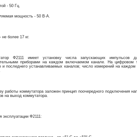
той - 50 Гц.
ляемая мощность - 50 В·А.
 не более 17 кг.
татор Ф2111 имеет установку числа запускающих импульсов д
тельными приборами на каждом включаемом канале. На цифровом т
о и последнего устанавливаемых каналов; число измерений на каждом
.
ву работы коммутатора заложен принцип поочередного подключения нап
ов на выход коммутатора.
я эксплуатации Ф2111: