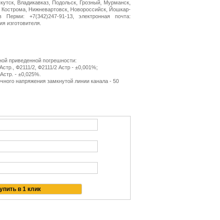
Якутск, Владикавказ, Подольск, Грозный, Мурманск,
, Кострома, Нижневартовск, Новороссийск, Йошкар-
Перми: +7(342)247-91-13, электронная почта:
ия изготовителя.
ной приведенной погрешности:
Астр., Ф2111/2, Ф2111/2 Астр - ±0,001%;
Астр. - ±0,025%.
чного напряжения замкнутой линии канала - 50