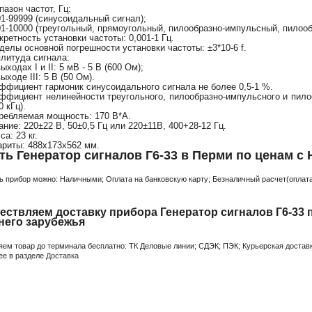
пазон частот, Гц:
01-99999 (синусоидальный сигнал);
01-10000 (треугольный, прямоугольный, пилообразно-импульсный, пилооб
кретность установки частоты: 0,001-1 Гц.
делы основной погрешности установки частоты: ±3*10-6 f.
литуда сигнала:
ыходах I и II: 5 мВ - 5 В (600 Ом);
ыходе III: 5 В (50 Ом).
ффициент гармоник синусоидального сигнала не более 0,5-1 %.
ффициент нелинейности треугольного, пилообразно-импульсного и пилоо
0 кГц).
ребляемая мощность: 170 В*А.
ание: 220±22 В, 50±0,5 Гц или 220±11В, 400+28-12 Гц.
а: 23 кг.
ариты: 488х173х562 мм.
ть Генератор сигналов Г6-33 в Перми по ценам с 
ь прибор можно: Наличными; Оплата на банковскую карту; Безналичный расчет(оплата 
ствляем доставку прибора Генератор сигналов Г6-33 
него зарубежья
яем товар до терминала бесплатно: ТК Деловые линии; СДЭК; ПЭК; Курьерская доставк
ее в разделе
Доставка