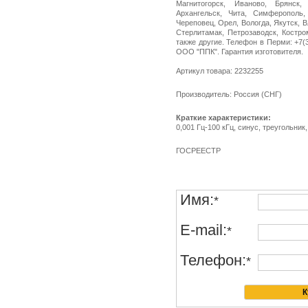
Магнитогорск, Иваново, Брянск,
Архангельск, Чита, Симферополь,
Череповец, Орел, Вологда, Якутск, 
Стерлитамак, Петрозаводск, Костро
также другие. Телефон в Перми: +7(34
ООО "ППК". Гарантия изготовителя.
Артикул товара: 2232255
Производитель: Россия (СНГ)
Краткие характеристики:
0,001 Гц-100 кГц, синус, треугольник
ГОСРЕЕСТР
Имя:
*
E-mail:
*
Телефон:
*