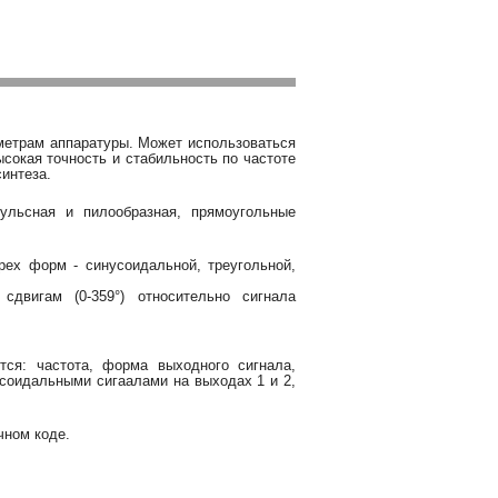
метрам аппаратуры. Может использоваться
сокая точность и стабильность по частоте
интеза.
пульсная и пилообразная, прямоугольные
рех форм - синусоидальной, треугольной,
двигам (0-359°) относительно сигнала
тся: частота, форма выходного сигнала,
соидальными сигаалами на выходах 1 и 2,
чном коде.