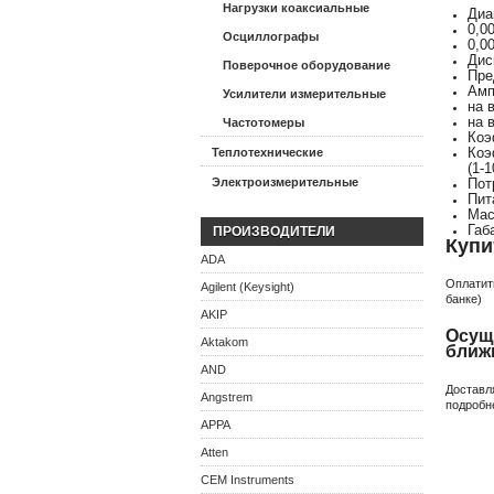
Нагрузки коаксиальные
Диа
0,0
Осциллографы
0,0
Дис
Поверочное оборудование
Пре
Амп
Усилители измерительные
на в
на в
Частотомеры
Коэ
Коэ
Теплотехнические
(1-1
Электроизмерительные
Пот
Пит
Масс
Габ
ПРОИЗВОДИТЕЛИ
Купи
ADA
Оплатит
Agilent (Keysight)
банке)
AKIP
Осуще
Aktakom
ближ
AND
Доставл
Angstrem
подробн
APPA
Atten
CEM Instruments