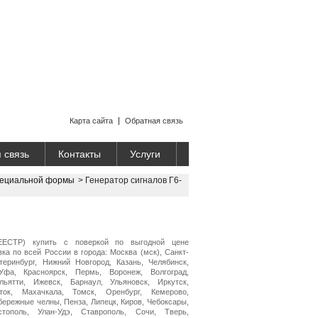
Карта сайта
Обратная связь
 связь
Контакты
Услуги
пециальной формы
>
Генератор сигналов Г6-
РЕЕСТР) купить с поверкой по выгодной цене
ка по всей России в города: Москва (мск), Санкт-
теринбург, Нижний Новгород, Казань, Челябинск,
Уфа, Красноярск, Пермь, Воронеж, Волгоград,
ьятти, Ижевск, Барнаул, Ульяновск, Иркутск,
ток, Махачкала, Томск, Оренбург, Кемерово,
бережные челны, Пенза, Липецк, Киров, Чебоксары,
стополь, Улан-Удэ, Ставрополь, Сочи, Тверь,