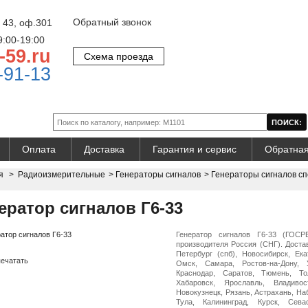
Обратный звонок
 43, оф.301
9:00-19:00
-59.ru
Схема проезда
-91-13
Оплата
Доставка
Гарантия и сервис
Обратная
я
>
Радиоизмерительные
>
Генераторы сигналов
>
Генераторы сигналов с
ератор сигналов Г6-33
Генератор сигналов Г6-33 (ГОС
производителя Россия (СНГ). Достав
Петербург (спб), Новосибирск, Ека
ечатать
Омск, Самара, Ростов-на-Дону, 
Краснодар, Саратов, Тюмень, Тол
Хабаровск, Ярославль, Владивос
Новокузнецк, Рязань, Астрахань, На
Тула, Калининград, Курск, Сева