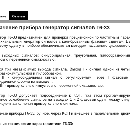
ание
Отзывы
ачение прибора Генератор сигналов Г6-33
тор Г6-33
предназначен для проверки прецизионной по частотным пара
ухканальный генератор сигналов с калиброванным фазовым сдвигам. Вы
вому сдвигу в приборе обеспечиваются методом пассивного цифрового с
выходных сигналов: синусоидальная, треугольная, пилообразно-им
сы с переменной скважностью.
я три независимых выхода сигнала. Выход I - сигнал одной из четы
разно-импульсной и пилообразной.
 II - синусоидальный сигнал с регулируемым через I фазовым с
идальной формы на выходе I.
III - прямоугольные импульсы с переменной скважностью.
тор Г6-33 допускает подсоединение к КОП, при этом программирую
тное ослабление сигналов на выходах 1 и 2 фазовый сдвиг между сину
циент заполнения прямоугольного сигнала.
ение приборм Г6-33: ручное, через КОП и внешнее в параллельном двои
ые технические характеристики Г6-33: