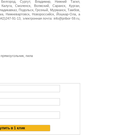
 Белгород, Сургут, Владимир, Нижний Тагил,
 Калуга, Смоленск, Волжский, Саранск, Курган,
Владикавказ, Подольск, Грозный, Мурманск, Тамбов,
ма, Нижневартовск, Новороссийск, Йошкар-Ола, а
2)247-91-13, электронная почта: info@pribor-59.ru,
, прямоугольник, пила