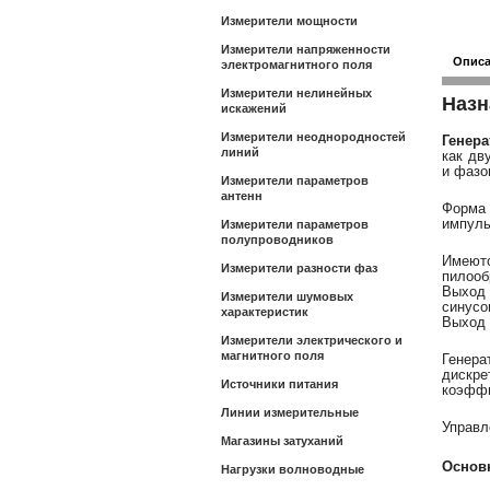
Измерители мощности
Измерители напряженности
Опис
электромагнитного поля
Измерители нелинейных
Назн
искажений
Измерители неоднородностей
Генера
линий
как дв
и фазо
Измерители параметров
антенн
Форма 
импуль
Измерители параметров
полупроводников
Имеютс
Измерители разности фаз
пилооб
Выход
Измерители шумовых
синусо
характеристик
Выход 
Измерители электрического и
магнитного поля
Генера
дискре
Источники питания
коэффи
Линии измерительные
Управл
Магазины затуханий
Основн
Нагрузки волноводные