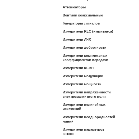
Аттенюаторы
Вентили коаксиальные
Генераторы сигналов
Измерители RLC (иммитанса)
Измерители АЧХ
Измерители добротности
Измерители комплексных
коэффициентов передачи
Измерители КСВН
Измерители модуляции
Измерители мощности
Измерители напряженности
электромагнитного поля
Измерители нелинейных
искажений
Измерители неоднородностей
линий
Измерители параметров
антенн