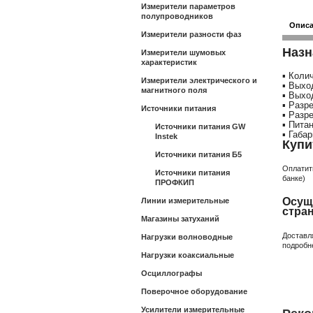
Измерители параметров
полупроводников
Опис
Измерители разности фаз
Назн
Измерители шумовых
характеристик
▪ Коли
Измерители электрического и
▪ Выхо
магнитного поля
▪ Выхо
▪ Разр
Источники питания
▪ Разр
▪ Пита
Источники питания GW
▪ Габа
Instek
Купи
Источники питания Б5
Оплатит
Источники питания
банке)
ПРОФКИП
Осущ
Линии измерительные
стра
Магазины затуханий
Доставл
Нагрузки волноводные
подробн
Нагрузки коаксиальные
Осциллографы
Поверочное оборудование
Усилители измерительные