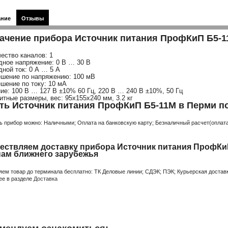
ание
Отзывы
ачение прибора Источник питания ПрофКиП Б5-
чество каналов: 1
дное напряжение: 0 В … 30 В
дной ток: 0 А … 5 А
ешение по напряжению: 100 мВ
ешение по току: 10 мА
ние: 100 В … 127 В ±10% 60 Гц, 220 В … 240 В ±10%, 50 Гц
ритные размеры, вес: 95х155х240 мм, 3.2 кг
ть Источник питания ПрофКиП Б5-11М в Перми по
ь прибор можно: Наличными; Оплата на банковскую карту; Безналичный расчет(оплата 
ествляем доставку прибора Источник питания ПрофКиП
нам ближнего зарубежья
яем товар до терминала бесплатно: ТК Деловые линии; СДЭК; ПЭК; Курьерская доставк
ее в разделе
Доставка