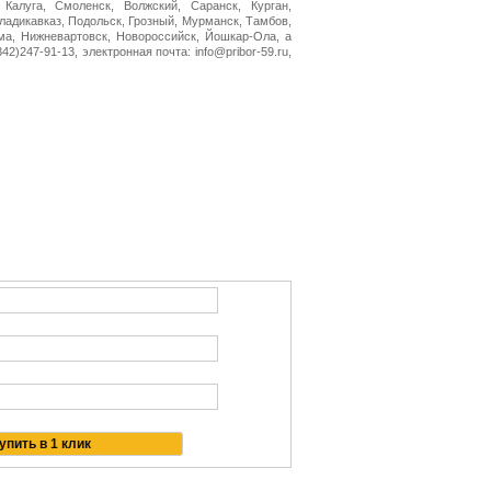
 Калуга, Смоленск, Волжский, Саранск, Курган,
Владикавказ, Подольск, Грозный, Мурманск, Тамбов,
ма, Нижневартовск, Новороссийск, Йошкар-Ола, а
2)247-91-13, электронная почта: info@pribor-59.ru,