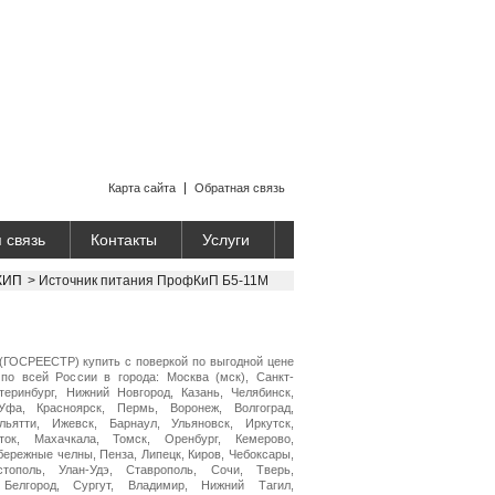
Карта сайта
Обратная связь
 связь
Контакты
Услуги
КИП
>
Источник питания ПрофКиП Б5-11М
(ГОСРЕЕСТР) купить с поверкой по выгодной цене
по всей России в города: Москва (мск), Санкт-
теринбург, Нижний Новгород, Казань, Челябинск,
Уфа, Красноярск, Пермь, Воронеж, Волгоград,
ьятти, Ижевск, Барнаул, Ульяновск, Иркутск,
ток, Махачкала, Томск, Оренбург, Кемерово,
бережные челны, Пенза, Липецк, Киров, Чебоксары,
стополь, Улан-Удэ, Ставрополь, Сочи, Тверь,
 Белгород, Сургут, Владимир, Нижний Тагил,