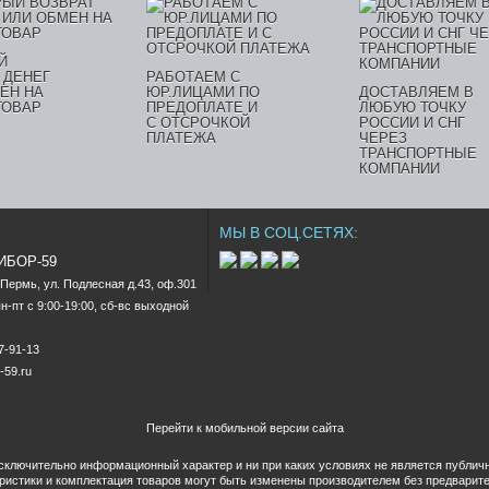
Й
 ДЕНЕГ
РАБОТАЕМ С
ЕН НА
ЮР.ЛИЦАМИ ПО
ДОСТАВЛЯЕМ В
ТОВАР
ПРЕДОПЛАТЕ И
ЛЮБУЮ ТОЧКУ
С ОТСРОЧКОЙ
РОССИИ И СНГ
ПЛАТЕЖА
ЧЕРЕЗ
ТРАНСПОРТНЫЕ
КОМПАНИИ
МЫ В СОЦ.СЕТЯХ:
РИБОР-59
.Пермь, ул. Подлесная д.43, оф.301

-пт c 9:00-19:00, сб-вс выходной

47-91-13
-59.ru
Перейти к мобильной версии сайта
исключительно информационный характер и ни при каких условиях не является публи
еристики и комплектация товаров могут быть изменены производителем без предварит