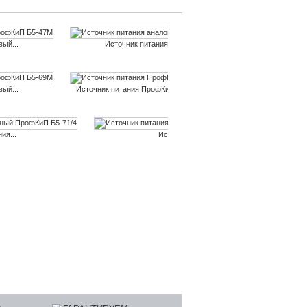
ый...
Источник питания аналоговый...
ый...
Источник питания ПрофКиП Б5-6М
Источник питания 
ия...
Источник питания...