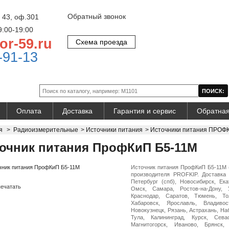
Обратный звонок
 43, оф.301
9:00-19:00
or-59.ru
Схема проезда
-91-13
Оплата
Доставка
Гарантия и сервис
Обратная
я
>
Радиоизмерительные
>
Источники питания
>
Источники питания ПРОФ
очник питания ПрофКиП Б5-11М
Источник питания ПрофКиП Б5-11М 
производителя PROFKIP. Доставка 
Петербург (спб), Новосибирск, Ека
ечатать
Омск, Самара, Ростов-на-Дону, 
Краснодар, Саратов, Тюмень, Тол
Хабаровск, Ярославль, Владивос
Новокузнецк, Рязань, Астрахань, На
Тула, Калининград, Курск, Сева
Магнитогорск, Иваново, Брянск,