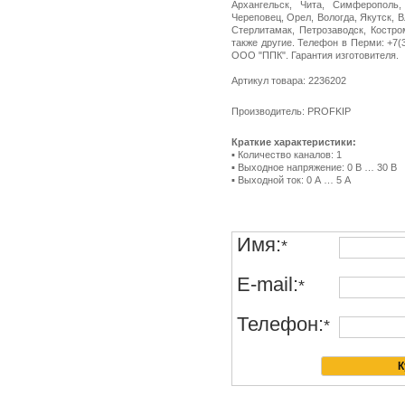
Архангельск, Чита, Симферополь,
Череповец, Орел, Вологда, Якутск, 
Стерлитамак, Петрозаводск, Костро
также другие. Телефон в Перми: +7(34
ООО "ППК". Гарантия изготовителя.
Артикул товара: 2236202
Производитель: PROFKIP
Краткие характеристики:
▪ Количество каналов: 1
▪ Выходное напряжение: 0 В … 30 В
▪ Выходной ток: 0 А … 5 А
Имя:
*
E-mail:
*
Телефон:
*