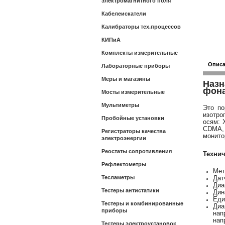
электромагнитного поля
Кабелеискатели
Калибраторы тех.процессов
КИПиА
Комплекты измерительные
Опис
Лабораторные приборы
Меры и магазины
Назн
фон
Мосты измерительные
Мультиметры
Это по
изотро
Пробойные установки
осям: 
CDMA, 
Регистраторы качества
монито
электроэнергии
Реостаты сопротивления
Технич
Рефлектометры
Мет
Тесламетры
Дат
Диа
Тестеры антистатики
Дин
Еди
Тестеры и комбинированные
Диа
приборы
нап
нап
Тестеры электроустановок