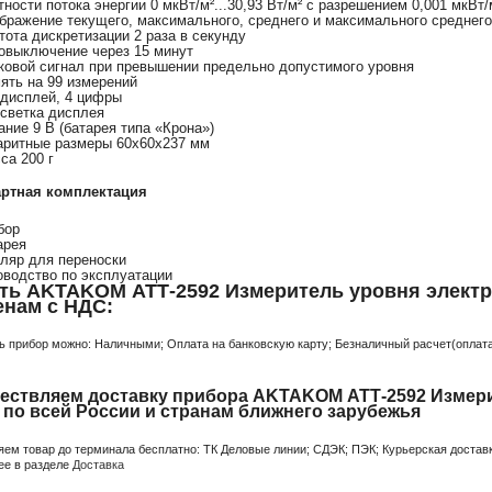
тности потока энергии 0 мкВт/м²...30,93 Вт/м² с разрешением 0,001 мкВт/
бражение текущего, максимального, среднего и максимального среднего
тота дискретизации 2 раза в секунду
овыключение через 15 минут
ковой сигнал при превышении предельно допустимого уровня
ять на 99 измерений
дисплей, 4 цифры
светка дисплея
ание 9 В (батарея типа «Крона»)
аритные размеры 60х60х237 мм
са 200 г
артная комплектация
бор
арея
ляр для переноски
оводство по эксплуатации
ть AKTAKOM АТТ-2592 Измеритель уровня электр
енам с НДС:
ь прибор можно: Наличными; Оплата на банковскую карту; Безналичный расчет(оплата 
ествляем доставку прибора AKTAKOM АТТ-2592 Измери
 по всей России и странам ближнего зарубежья
яем товар до терминала бесплатно: ТК Деловые линии; СДЭК; ПЭК; Курьерская доставк
ее в разделе
Доставка