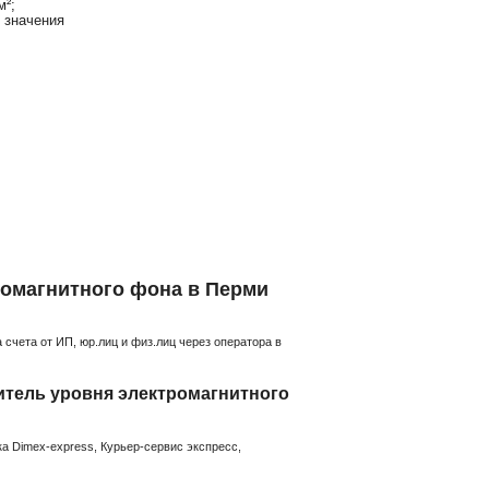
м²;
 значения
омагнитного фона в Перми
счета от ИП, юр.лиц и физ.лиц через оператора в
тель уровня электромагнитного
а Dimex-express, Курьер-сервис экспресс,