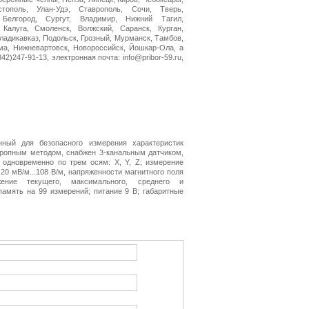
стополь, Улан-Удэ, Ставрополь, Сочи, Тверь,
 Белгород, Сургут, Владимир, Нижний Тагил,
 Калуга, Смоленск, Волжский, Саранск, Курган,
Владикавказ, Подольск, Грозный, Мурманск, Тамбов,
ма, Нижневартовск, Новороссийск, Йошкар-Ола, а
2)247-91-13, электронная почта: info@pribor-59.ru,
нный для безопасного измерения характеристик
тропным методом, снабжен 3-канальным датчиком,
одновременно по трем осям: X, Y, Z; измерение
20 мВ/м...108 В/м, напряженности магнитного поля
жение текущего, максимального, среднего и
память на 99 измерений; питание 9 В; габаритные