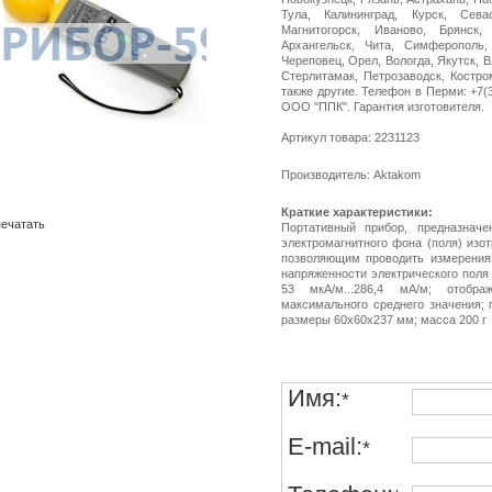
Тула, Калининград, Курск, Сева
Магнитогорск, Иваново, Брянск,
Архангельск, Чита, Симферополь,
Череповец, Орел, Вологда, Якутск, 
Стерлитамак, Петрозаводск, Костро
также другие. Телефон в Перми: +7(34
ООО "ППК". Гарантия изготовителя.
Артикул товара: 2231123
Производитель: Aktakom
Краткие характеристики:
ечатать
Портативный прибор, предназначе
электромагнитного фона (поля) изо
позволяющим проводить измерения 
напряженности электрического поля 
53 мкА/м...286,4 мА/м; отобра
максимального среднего значения; 
размеры 60х60х237 мм; масса 200 г
Имя:
*
E-mail:
*