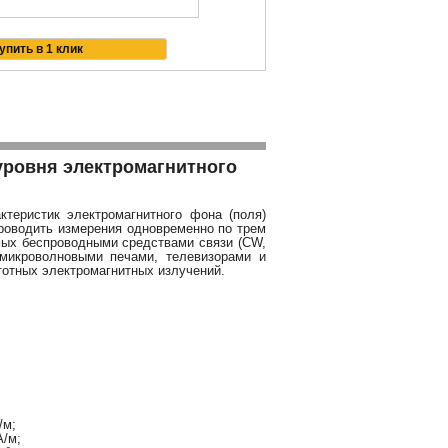
уровня электромагнитного
ктеристик электромагнитного фона (поля)
роводить измерения одновременно по трем
мых беспроводными средствами связи (CW,
микроволновыми печами, телевизорами и
тотных электромагнитных излучений.
В/м;
А/м;