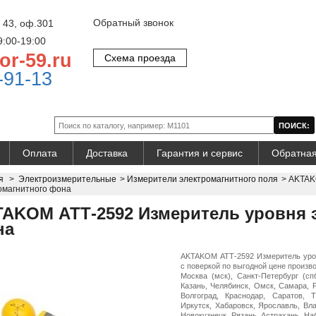
Обратный звонок
 43, оф.301
9:00-19:00
or-59.ru
Схема проезда
-91-13
Оплата
Доставка
Гарантия и сервис
Обратная
я
>
Электроизмерительные
>
Измерители электромагнитного поля
>
AKTAK
омагнитного фона
AKOM АТТ-2592 Измеритель уровня 
на
AKTAKOM АТТ-2592 Измеритель уро
с поверкой по выгодной цене произво
Москва (мск), Санкт-Петербург (сп
Казань, Челябинск, Омск, Самара, 
Волгоград, Краснодар, Саратов, 
Иркутск, Хабаровск, Ярославль, Вл
Новокузнецк, Рязань, Астрахань, На