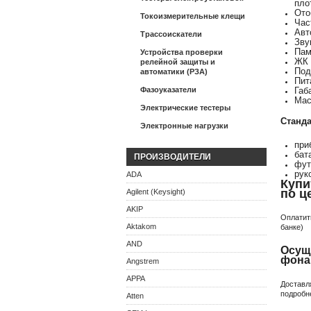
пло
Ото
Токоизмерительные клещи
Час
Авт
Трассоискатели
Зву
Пам
Устройства проверки
ЖК 
релейной защиты и
Под
автоматики (РЗА)
Пит
Фазоуказатели
Габ
Мас
Электрические тестеры
Станд
Электронные нагрузки
при
бат
ПРОИЗВОДИТЕЛИ
фут
рук
ADA
Купи
по ц
Agilent (Keysight)
AKIP
Оплатит
Aktakom
банке)
AND
Осущ
фона
Angstrem
APPA
Доставл
подробн
Atten