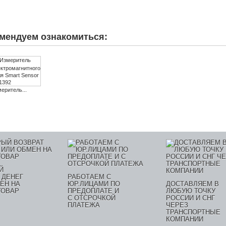
мендуем ознакомиться:
еритель...
Й
 ДЕНЕГ
РАБОТАЕМ С
ЕН НА
ЮР.ЛИЦАМИ ПО
ДОСТАВЛЯЕМ В
ТОВАР
ПРЕДОПЛАТЕ И
ЛЮБУЮ ТОЧКУ
С ОТСРОЧКОЙ
РОССИИ И СНГ
ПЛАТЕЖА
ЧЕРЕЗ
ТРАНСПОРТНЫЕ
КОМПАНИИ