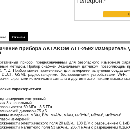
Телефон:
*
ание
Отзывы
ачение прибора AKTAKOM АТТ-2592 Измеритель 
а
ртативный прибор, предназначенный для безопасного измерения хара
пным методом. Прибор снабжен 3-канальным датчиком, позволяющим п
X, Y, Z. Прибор может применяться для измерения излучений создавае
DECT, GSM), радиостанциями, беспроводными устройствами Wi-Fi, 
рами, скрытыми источниками сигнала и другими источниками высокочас
еские характеристики
од измерения изотропный
чик 3-х канальный
пазон частот 50 МГц...3,5 ГГц
амический диапазон 75 дБ
ницы измерения: мВ/м, В/м, мкА/м, мА/м, мкВт/м², мВт/м², мкВт/см²
пазон измерений:
ряженности электрического поля 20 мВ/м...108 В/м с разрешением 0,1м
ряженности магнитного поля 53 мкА/м...286,4 мА/м с разрешением 0,1мк