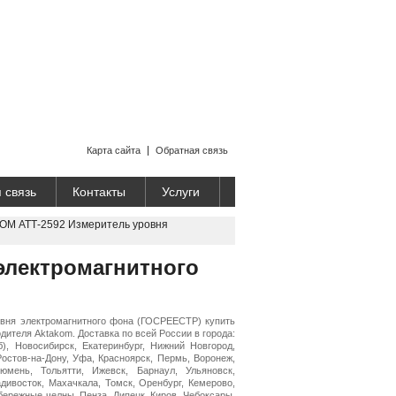
Карта сайта
Обратная связь
 связь
Контакты
Услуги
OM АТТ-2592 Измеритель уровня
электромагнитного
вня электромагнитного фона (ГОСРЕЕСТР) купить
дителя Aktakom. Доставка по всей России в города:
б), Новосибирск, Екатеринбург, Нижний Новгород,
Ростов-на-Дону, Уфа, Красноярск, Пермь, Воронеж,
Тюмень, Тольятти, Ижевск, Барнаул, Ульяновск,
адивосток, Махачкала, Томск, Оренбург, Кемерово,
бережные челны, Пенза, Липецк, Киров, Чебоксары,