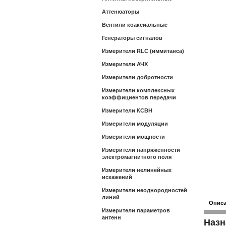
Аттенюаторы
Вентили коаксиальные
Генераторы сигналов
Измерители RLC (иммитанса)
Измерители АЧХ
Измерители добротности
Измерители комплексных
коэффициентов передачи
Измерители КСВН
Измерители модуляции
Измерители мощности
Измерители напряженности
электромагнитного поля
Измерители нелинейных
искажений
Измерители неоднородностей
линий
Опис
Измерители параметров
антенн
Назн