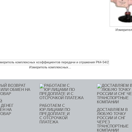
Измеритель
Измеритель комплексных...
Й
 ДЕНЕГ
РАБОТАЕМ С
ЕН НА
ЮР.ЛИЦАМИ ПО
ДОСТАВЛЯЕМ В
ТОВАР
ПРЕДОПЛАТЕ И
ЛЮБУЮ ТОЧКУ
С ОТСРОЧКОЙ
РОССИИ И СНГ
ПЛАТЕЖА
ЧЕРЕЗ
ТРАНСПОРТНЫЕ
КОМПАНИИ