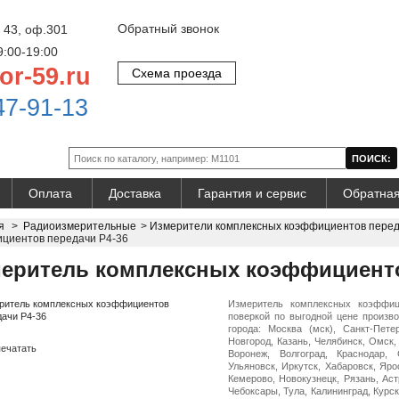
Обратный звонок
 43, оф.301
9:00-19:00
or-59.ru
Схема проезда
47-91-13
Оплата
Доставка
Гарантия и сервис
Обратная
я
>
Радиоизмерительные
>
Измерители комплексных коэффициентов пере
циентов передачи Р4-36
еритель комплексных коэффициенто
Измеритель комплексных коэффиц
поверкой по выгодной цене произво
города: Москва (мск), Санкт-Пете
Новгород, Казань, Челябинск, Омск,
ечатать
Воронеж, Волгоград, Краснодар, 
Ульяновск, Иркутск, Хабаровск, Яро
Кемерово, Новокузнецк, Рязань, Ас
Чебоксары, Тула, Калининград, Курск