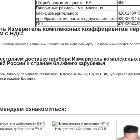
Потребляемая мощность, ВА
450
Габаритные размеры, мм; масса, кг:
блока измерительного
420X240X48
преобразователя частоты двухканального
420X80X480
ГКЧ
420X80X480
ть Измеритель комплексных коэффициентов пере
м с НДС:
ь прибор можно: Наличными; Оплата на банковскую карту; Безналичный расчет(оплата 
ествляем доставку прибора Измеритель комплексных 
сей России и странам ближнего зарубежья
яем товар до терминала бесплатно: ТК Деловые линии; СДЭК; ПЭК; Курьерская доставк
ее в разделе
Доставка
мендуем ознакомиться:
еритель добротности Е9-4
Измерительный приемник ИП-8