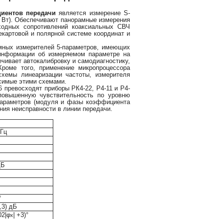
иентов передачи
является измерение S-
Вт). Обеспечивают панорамные измерения
6
ходных сопротивлений коаксиальных СВЧ
екартовой и полярной системе координат и
мных измерителей 5-параметров, имеющих
 информации об измеряемом параметре на
чивает автокалибровку и самодиагностику,
роме того, применение микропроцессора
схемы линеаризации частоты, измерителя
симые этими схемами.
превосходят приборы РК4-22, Р4-11 и Р4-
повышенную чувствительность по уровню
 параметров (модуля и фазы коэффициента
ния неисправности в линии передачи.
ГГц
дБ
°
,3) дБ
02|φ
| +3)°
х