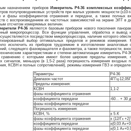
ым назначением приборов
Измеритель Р4-36 комплексных коэффиц
тров полупроводниковых устройств при малых уровнях мощности (≤10
-
я и фазы коэффициентов отражения и передачи, а также полных в
ств с воспроизведением их частотных зависимостей на экране ЭЛТ в д
ым отсчетом измеряемых величин.
ители Р4-36
являются базовым прибором нового поколения панора
нный микропроцессор. Все функции управления, обработка и вывод
осуществляются посредством микропроцессора, наличие которого обеспе
тизированный выбор оптимальных пределов и режимов измерения. К
ило исключить из приборов трудоемкие в изготовлении аналоговые 
ний, следящего фазовращателя и фазометра, а также погрешности, вно
ническим характеристикам и степени автоматизации измеритель Р4-36 
 сравнению с которыми имеют более широкие пределы измерения, 
х сигналов, меньшую (в 1,5-2 раза) погрешность измерения входных
ния, КСВН и полных сопротивлений), режимы измерения ГВЗ и определе
Параметры
Р4-36
Диапазон частот
4ГГц-12,05
Пределы измерения:
КСВН
1,1-2
фазы коэффициента отражения
коэффициента передачи
-60... + 30 
фазы коэффициента передачи
Погрешность измерения:
КСВН, %
± 5
К
фазы коэффициента отражения
± (12/Г
+2)
х
коэффициента передачи
±(0,03 А
+0
х
фазы коэффициента передачи
±(0,1 А
+0,
х