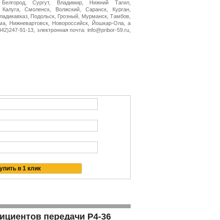
 Белгород, Сургут, Владимир, Нижний Тагил,
 Калуга, Смоленск, Волжский, Саранск, Курган,
Владикавказ, Подольск, Грозный, Мурманск, Тамбов,
ма, Нижневартовск, Новороссийск, Йошкар-Ола, а
2)247-91-13, электронная почта: info@pribor-59.ru,
ициентов передачи Р4-36