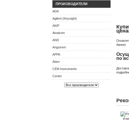
ПРОИЗВОДИТЕЛИ
ADA
Agilent (Keysight)
AKIP
Купи
цена
Aktakom
AND
Оплатит
банке)
Angstrem
Осущ
APPA
по в
Atten
Доставл
CEM Instruments
подробн
Center
Реко
Изм