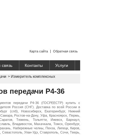
Карта сайта
Обратная связь
 связь
Контакты
Услуги
дачи
>
Измеритель комплексных
в передачи Р4-36
иентов передачи Р4-36 (ГОСРЕЕСТР) купить с
дителя Россия (СНГ). Доставка по всей России в
рбург (спб), Новосибирск, Екатеринбург, Нижний
 Самара, Ростов-на-Дону, Уфа, Красноярск, Пермь,
Саратов, Тюмень, Тольятти, Ижевск, Барнаул,
славль, Владивосток, Махачкала, Томск, Оренбург,
трахань, Набережные челны, Пенза, Липецк, Киров,
, Севастополь, Улан-Удэ, Ставрополь, Сочи, Тверь,