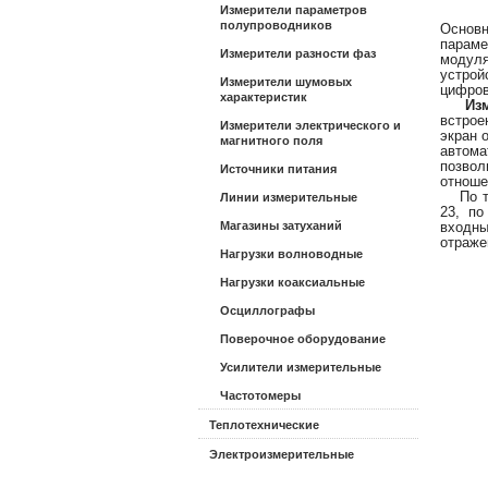
Измерители параметров
полупроводников
Основн
параме
Измерители разности фаз
модул
устрой
Измерители шумовых
цифров
характеристик
Измер
встрое
Измерители электрического и
экран 
магнитного поля
автома
позвол
Источники питания
отноше
По тех
Линии измерительные
23, по
Магазины затуханий
входны
отраже
Нагрузки волноводные
Нагрузки коаксиальные
Осциллографы
Поверочное оборудование
Усилители измерительные
Частотомеры
Теплотехнические
Электроизмерительные