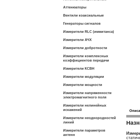
Аттенюаторы
Вентили коаксиальные
Генераторы сигналов
Измерители RLC (иммитанса)
Измерители АЧХ
Измерители добротности
Измерители комплексных
коэффициентов передачи
Измерители КСВН
Измерители модуляции
Измерители мощности
Измерители напряженности
электромагнитного поля
Измерители нелинейных
искажений
Опис
Измерители неоднородностей
Назн
линий
Измерители параметров
Измери
антенн
статич