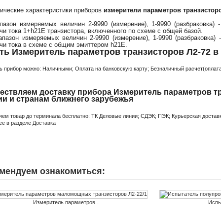
еские характеристики приборов
измерители параметров транзисторо
он измеряемых величин 2-9990 (измерение), 1-9990 (разбраковка) -
чи тока 1+h21Е транзистора, включенного по схеме с общей базой.
он измеряемых величин 2-9990 (измерение), 1-9990 (разбраковка) -
чи тока в схеме с общим эмиттером h21Е.
ть Измеритель параметров транзисторов Л2-72 в
ь прибор можно: Наличными; Оплата на банковскую карту; Безналичный расчет(оплата 
ествляем доставку прибора Измеритель параметров тр
ии и странам ближнего зарубежья
яем товар до терминала бесплатно: ТК Деловые линии; СДЭК; ПЭК; Курьерская доставк
ее в разделе
Доставка
мендуем ознакомиться:
Измеритель параметров...
Испы