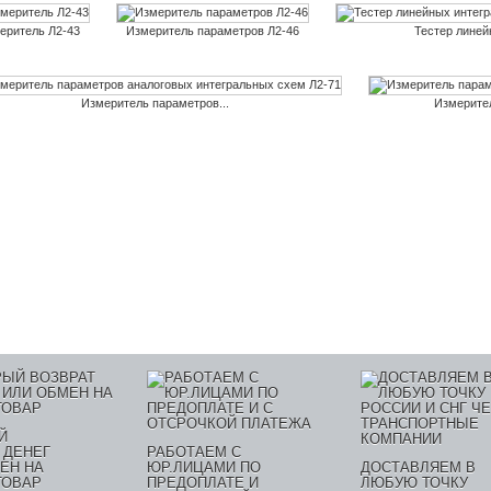
еритель Л2-43
Измеритель параметров Л2-46
Тестер линей
Измеритель параметров...
Измерител
Й
 ДЕНЕГ
РАБОТАЕМ С
ЕН НА
ЮР.ЛИЦАМИ ПО
ДОСТАВЛЯЕМ В
ТОВАР
ПРЕДОПЛАТЕ И
ЛЮБУЮ ТОЧКУ