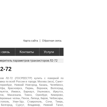
Карта сайта
Обратная связь
 связь
Контакты
Услуги
меритель параметров транзисторов Л2-72
2-72
оров Л2-72 (ГОСРЕЕСТР) купить с поверкой по
вка по всей России в города: Москва (мск), Санкт-
теринбург, Нижний Новгород, Казань, Челябинск,
Уфа, Красноярск, Пермь, Воронеж, Волгоград,
ьятти, Ижевск, Барнаул, Ульяновск, Иркутск,
ток, Махачкала, Томск, Оренбург, Кемерово,
бережные челны, Пенза, Липецк, Киров, Чебоксары,
стополь, Улан-Удэ, Ставрополь, Сочи, Тверь,
 Белгород, Сургут, Владимир, Нижний Тагил,