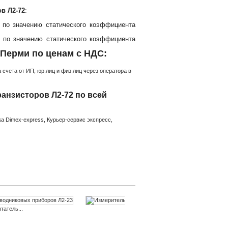
в Л2-72
:
 по значению статического коэффициента
 по значению статического коэффициента
 Перми по ценам с НДС:
счета от ИП, юр.лиц и физ.лиц через оператора в
анзисторов Л2-72 по всей
а Dimex-express, Курьер-сервис экспресс,
татель...
Измеритель статических...