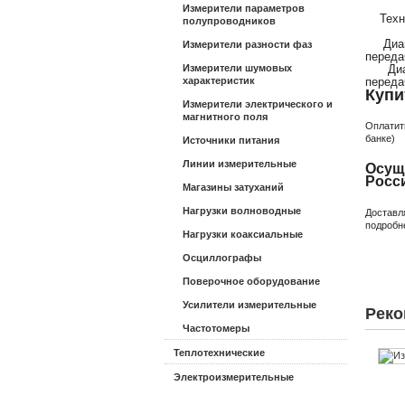
Измерители параметров
Технич
полупроводников
Диапаз
Измерители разности фаз
переда
Измерители шумовых
Диапаз
характеристик
переда
Купи
Измерители электрического и
магнитного поля
Оплатит
банке)
Источники питания
Линии измерительные
Осущ
Росс
Магазины затуханий
Нагрузки волноводные
Доставл
подробн
Нагрузки коаксиальные
Осциллографы
Поверочное оборудование
Усилители измерительные
Реко
Частотомеры
Теплотехнические
Электроизмерительные