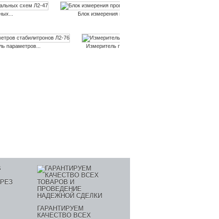
ных...
Блок измерения пропускания...
Измеритель
ь параметров...
Измеритель параметров Л2-77
Измеритель п
ГАРАНТИРУЕМ
КАЧЕСТВО ВСЕХ