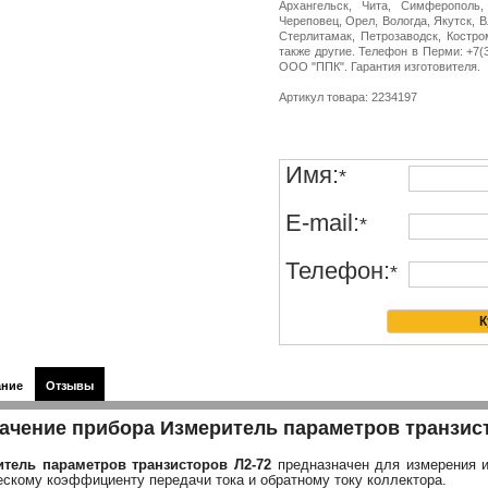
Архангельск, Чита, Симферополь,
Череповец, Орел, Вологда, Якутск, 
Стерлитамак, Петрозаводск, Костро
также другие. Телефон в Перми: +7(34
ООО "ППК". Гарантия изготовителя.
Артикул товара: 2234197
Имя:
*
E-mail:
*
Телефон:
*
ание
Отзывы
ачение прибора Измеритель параметров транзис
тель параметров транзисторов Л2-72
предназначен для измерения и
ескому коэффициенту передачи тока и обратному току коллектора.