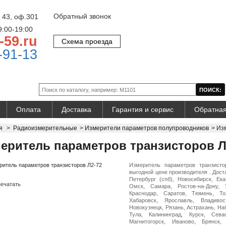
Обратный звонок
 43, оф.301
9:00-19:00
-59.ru
Схема проезда
-91-13
Оплата
Доставка
Гарантия и сервис
Обратная
я
>
Радиоизмерительные
>
Измерители параметров полупроводников
>
Из
еритель параметров транзисторов Л
Измеритель параметров транзист
выгодной цене производителя . Доста
Петербург (спб), Новосибирск, Ека
ечатать
Омск, Самара, Ростов-на-Дону, 
Краснодар, Саратов, Тюмень, Тол
Хабаровск, Ярославль, Владивос
Новокузнецк, Рязань, Астрахань, На
Тула, Калининград, Курск, Сева
Магнитогорск, Иваново, Брянск,