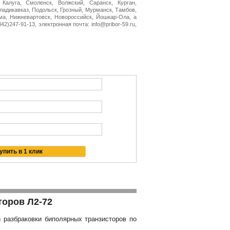
 Калуга, Смоленск, Волжский, Саранск, Курган,
Владикавказ, Подольск, Грозный, Мурманск, Тамбов,
ма, Нижневартовск, Новороссийск, Йошкар-Ола, а
2)247-91-13, электронная почта: info@pribor-59.ru,
торов Л2-72
 разбраковки биполярных транзисторов по