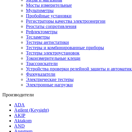
Мосты измерительные
Мультиметры
Пробойные установки
Регистраторы качества электроэнергии
Реостаты сопротивления
Рефлектометры
Тесламетры
Тестеры антистатики
Тестеры и комбинированные приборы
Тестеры электроустановок
Токоизмерительные клещи
Трассоискатели
Устройства проверки релейной защиты и автоматик
Фазоуказатели
Электрические тестеры
Электронные нагрузки
Производители
ADA
Agilent (Keysight)
AKIP
Aktakom
AND
Angstrem