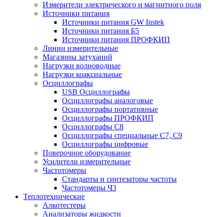
Измерители электрического и магнитного поля
Источники питания
Источники питания GW Instek
Источники питания Б5
Источники питания ПРОФКИП
Линии измерительные
Магазины затуханий
Нагрузки волноводные
Нагрузки коаксиальные
Осциллографы
USB Осциллографы
Осциллографы аналоговые
Осциллографы портативные
Осциллографы ПРОФКИП
Осциллографы С8
Осциллографы специальные С7, С9
Осциллографы цифровые
Поверочное оборудование
Усилители измерительные
Частотомеры
Стандарты и синтезаторы частоты
Частотомеры Ч3
Теплотехнические
Алкотестеры
Анализаторы жидкости