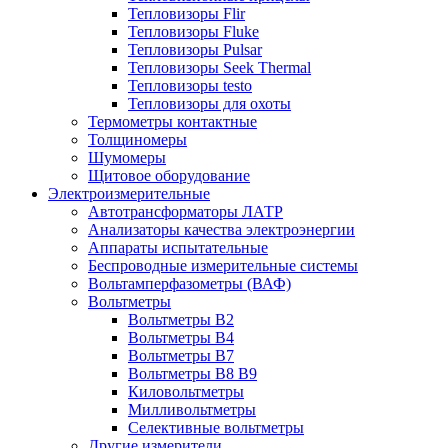
Тепловизоры Flir
Тепловизоры Fluke
Тепловизоры Pulsar
Тепловизоры Seek Thermal
Тепловизоры testo
Тепловизоры для охоты
Термометры контактные
Толщиномеры
Шумомеры
Щитовое оборудование
Электроизмерительные
Автотрансформаторы ЛАТР
Анализаторы качества электроэнергии
Аппараты испытательные
Беспроводные измерительные системы
Вольтамперфазометры (ВАФ)
Вольтметры
Вольтметры В2
Вольтметры В4
Вольтметры В7
Вольтметры В8 В9
Киловольтметры
Милливольтметры
Селективные вольтметры
Другие измерители