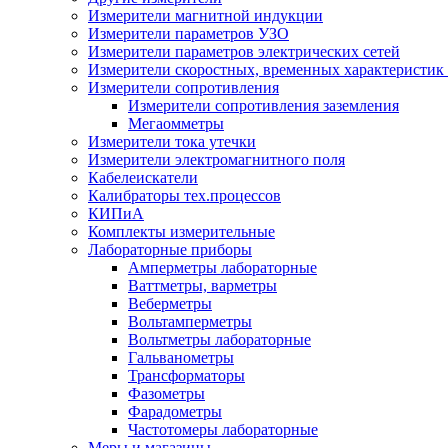
Измерители магнитной индукции
Измерители параметров УЗО
Измерители параметров электрических сетей
Измерители скоростных, временных характеристик 
Измерители сопротивления
Измерители сопротивления заземления
Мегаомметры
Измерители тока утечки
Измерители электромагнитного поля
Кабелеискатели
Калибраторы тех.процессов
КИПиА
Комплекты измерительные
Лабораторные приборы
Амперметры лабораторные
Ваттметры, варметры
Веберметры
Вольтамперметры
Вольтметры лабораторные
Гальванометры
Трансформаторы
Фазометры
Фарадометры
Частотомеры лабораторные
Меры и магазины