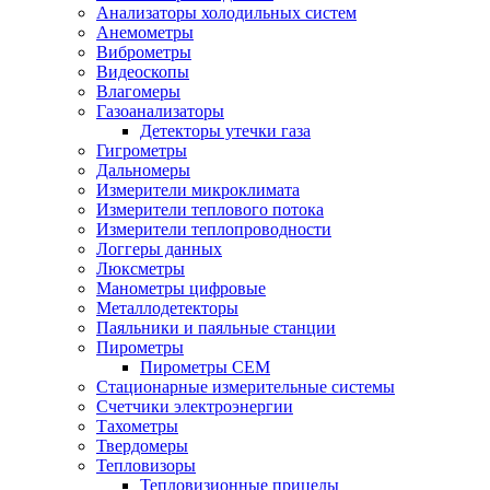
Анализаторы холодильных систем
Анемометры
Виброметры
Видеоскопы
Влагомеры
Газоанализаторы
Детекторы утечки газа
Гигрометры
Дальномеры
Измерители микроклимата
Измерители теплового потока
Измерители теплопроводности
Логгеры данных
Люксметры
Манометры цифровые
Металлодетекторы
Паяльники и паяльные станции
Пирометры
Пирометры CEM
Стационарные измерительные системы
Счетчики электроэнергии
Тахометры
Твердомеры
Тепловизоры
Тепловизионные прицелы