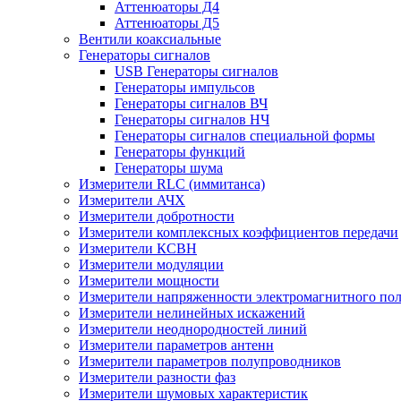
Аттенюаторы Д4
Аттенюаторы Д5
Вентили коаксиальные
Генераторы сигналов
USB Генераторы сигналов
Генераторы импульсов
Генераторы сигналов ВЧ
Генераторы сигналов НЧ
Генераторы сигналов специальной формы
Генераторы функций
Генераторы шума
Измерители RLC (иммитанса)
Измерители АЧХ
Измерители добротности
Измерители комплексных коэффициентов передачи
Измерители КСВН
Измерители модуляции
Измерители мощности
Измерители напряженности электромагнитного по
Измерители нелинейных искажений
Измерители неоднородностей линий
Измерители параметров антенн
Измерители параметров полупроводников
Измерители разности фаз
Измерители шумовых характеристик