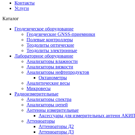
Контакты
Услуги
Каталог
Геодезическое оборудование
Геодезические GNSS-приемники
Полевые контроллеры
Теодолиты оптические
Теодолиты электронные
Лабораторное оборудование
Анализаторы влажности
Анализаторы вязкости
Анализаторы нефтепродуктов
Октанометры
Аналитические весы
Микровесы
Радиоизмерительные
Анализаторы спектра
Анализаторы цепей
Антенны измерительные
Аксессуары для измерительных антенн АКИ
Аттенюаторы
Аттенюаторы Д2
Аттенюаторы Д3