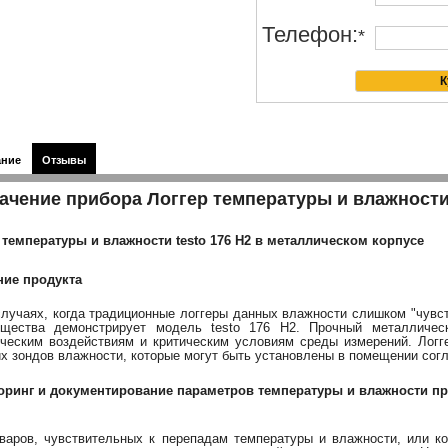
Телефон:
*
ание
Отзывы
ачение прибора Логгер температуры и влажности 
 температуры и влажности testo 176 H2 в металлическом корпусе
ние продукта
случаях, когда традиционные логгеры данных влажности слишком "чувс
щества демонстрирует модель testo 176 H2. Прочный металлическ
ческим воздействиям и критическим условиям среды измерений. Лог
х зондов влажности, которые могут быть установлены в помещении сог
ринг и документирование параметров температуры и влажности пр
варов, чувствительных к перепадам температуры и влажности, или к