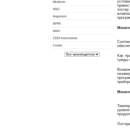
услови
Aktakom
привес
AND
логгер
влажн
Angstrem
програ
APPA
Монит
Atten
CEM Instruments
Соотв
Center
обеспе
Как пр
среды 
Возмо
незам
програ
прибор
Монит
Темпер
уровн
продол
Логгер