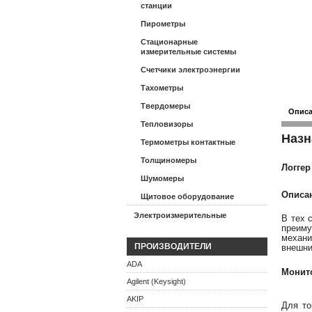
станции
Пирометры
Стационарные
измерительные системы
Счетчики электроэнергии
Тахометры
Твердомеры
Опис
Тепловизоры
Назн
Термометры контактные
Толщиномеры
Логгер
Шумомеры
Описа
Щитовое оборудование
Электроизмерительные
В тех 
преиму
механи
ПРОИЗВОДИТЕЛИ
внешни
ADA
Монито
Agilent (Keysight)
AKIP
Для то