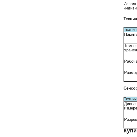
Исполь
индиви
Техни
Технич
Памят
Темпе
хранен
Рабоча
Разме
Сенсо
Технич
Диапа
измер
Разре
Купи