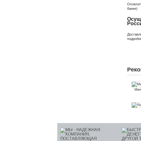
Оплатит
банке)
Осуще
Росс
Доставл
подробн
Реко
Мин