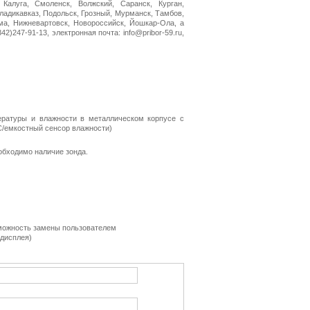
 Калуга, Смоленск, Волжский, Саранск, Курган,
Владикавказ, Подольск, Грозный, Мурманск, Тамбов,
ма, Нижневартовск, Новороссийск, Йошкар-Ола, а
2)247-91-13, электронная почта: info@pribor-59.ru,
ературы и влажности в металлическом корпусе с
/емкостный сенсор влажности)
обходимо наличие зонда.
зможность замены пользователем
 дисплея)