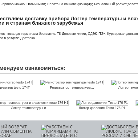
ь прибор можно: Наличными; Оплата на банковскую карту; Безналичный расчет(оплата 
ствляем доставку прибора Логгер температуры и влажн
ии и странам ближнего зарубежья
яем товар до терминала бесплатно: ТК Деловые линии; СДЭК; ПЭК; Курьерская доставк
ее в разделе
Доставка
мендуем ознакомиться:
и-логгер testo 174T
Регистратор температуры...
Логгер темпе
Логгер температуры и...
Логгер давления Testo 176 P1