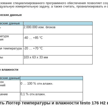
зование специализированного программного обеспечения позволяет со
дуальную измерительную задачу, а также считать, проанализировать и 
ческие данные
еские данные
ь
2.000.000 изм. блоков
ратура
-40 … +85 °C
ия
я температура
-20 … +70 °C
ры
103 x 63 x 33 мм
р влажности
еские данные
зон
0 … 100 % отн.влажн.
ений
шение
0,1 % отн.влажн.
ть Логгер температуры и влажности testo 176 H2 