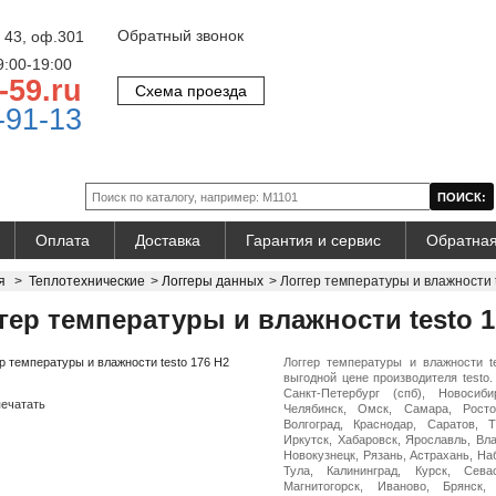
Обратный звонок
 43, оф.301
9:00-19:00
-59.ru
Схема проезда
-91-13
Оплата
Доставка
Гарантия и сервис
Обратная
я
>
Теплотехнические
>
Логгеры данных
>
Логгер температуры и влажности 
гер температуры и влажности testo 1
Логгер температуры и влажности 
выгодной цене производителя testo.
Санкт-Петербург (спб), Новосиби
ечатать
Челябинск, Омск, Самара, Росто
Волгоград, Краснодар, Саратов, 
Иркутск, Хабаровск, Ярославль, Вл
Новокузнецк, Рязань, Астрахань, На
Тула, Калининград, Курск, Сева
Магнитогорск, Иваново, Брянск,