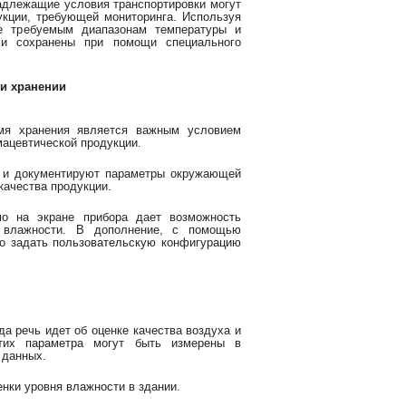
адлежащие условия транспортировки могут
укции, требующей мониторинга. Используя
ие требуемым диапазонам температуры и
 и сохранены при помощи специального
и хранении
мя хранения является важным условием
мацевтической продукции.
т и документируют параметры окружающей
качества продукции.
мо на экране прибора дает возможность
и влажности. В дополнение, с помощью
о задать пользовательскую конфигурацию
а речь идет об оценке качества воздуха и
тих параметра могут быть измерены в
 данных.
нки уровня влажности в здании.