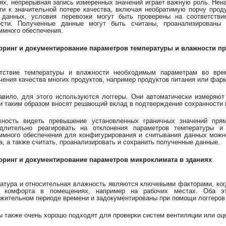
ях, непрерывная запись измеренных значений играет важную роль. Нен
ти к значительной потере качества, включая необратимую порчу прод
 данных, условия перевозки могут быть проверены на соответств
ости. Полученные данные могут быть считаны, проанализированы
ммного обеспечения.
оринг и документирование параметров температуры и влажности пр
етствие температуры и влажности необходимым параметрам во вре
чения качества многих продуктов, например продуктов питания или фар
авило, для этого используются логгеры. Они автоматически измеряю
и таким образом вносят решающий вклад в подтверждение сохранности 
жность видеть превышение установленных граничных значений пря
едлительно реагировать на отклонения параметров температуры 
ммного обеспечения для конфигурирования и считывания данных можн
а, а также считать, проанализировать и сохранить полученные данные.
оринг и документирование параметров микроклимата в зданиях
атура и относительная влажность являются ключевыми факторами, когд
я комфорта в помещениях, например на рабочих местах. Оба э
жительном периоде времени и задокументированы при помощи логгеров
ы также очень хорошо подходят для проверки систем вентиляции или оце