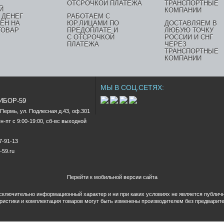
Й
 ДЕНЕГ
РАБОТАЕМ С
ЕН НА
ЮР.ЛИЦАМИ ПО
ДОСТАВЛЯЕМ В
ТОВАР
ПРЕДОПЛАТЕ И
ЛЮБУЮ ТОЧКУ
С ОТСРОЧКОЙ
РОССИИ И СНГ
ПЛАТЕЖА
ЧЕРЕЗ
ТРАНСПОРТНЫЕ
КОМПАНИИ
МЫ В СОЦ.СЕТЯХ:
РИБОР-59
.Пермь, ул. Подлесная д.43, оф.301

-пт c 9:00-19:00, сб-вс выходной

47-91-13
-59.ru
Перейти к мобильной версии сайта
исключительно информационный характер и ни при каких условиях не является публи
еристики и комплектация товаров могут быть изменены производителем без предварит