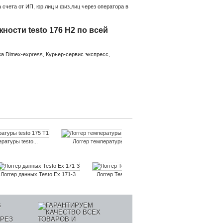
счета от ИП, юр.лиц и физ.лиц через оператора в
ости testo 176 H2 по всей
а Dimex-express, Курьер-сервис экспресс,
ратуры testo...
Логгер температуры testo...
Логгер температур
Логгер данных Testo Ex 171-3
Логгер Testo 184 G1
Логгер Testo 184 H1