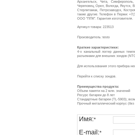
Архангельск, Чита, Симферополь,
Череповец, Орел, Вологда, Якутск, 
Стерлитамак, Петрозаводск, Костро
также другие. Телефон в Перми: +7(34
ООО "ППК". Гарантия изготовителя.
Артикул товара: 223513
Производитель: testo
Краткие характеристики:
4-х канальный логгер данных темп
разъемами для внешних зондов (NTC
Для использования этого прибора не
Перейти к списку зондов.
Преимущества продукта:
Объем памяти на 2 млн. значений
Ресурс батареи до 8 лет
Стандартные батареи (TL-5903); во
Прочный металлический корпус (без
Имя:
*
E-mail:
*