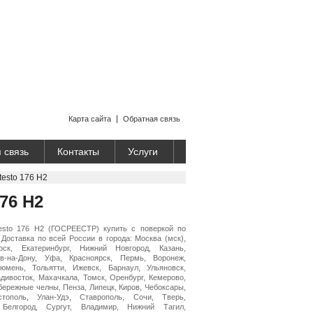
Карта сайта
Обратная связь
 связь
Контакты
Услуги
testo 176 H2
76 H2
testo 176 H2 (ГОСРЕЕСТР) купить с поверкой по
 Доставка по всей России в города: Москва (мск),
рск, Екатеринбург, Нижний Новгород, Казань,
в-на-Дону, Уфа, Красноярск, Пермь, Воронеж,
Тюмень, Тольятти, Ижевск, Барнаул, Ульяновск,
адивосток, Махачкала, Томск, Оренбург, Кемерово,
бережные челны, Пенза, Липецк, Киров, Чебоксары,
стополь, Улан-Удэ, Ставрополь, Сочи, Тверь,
 Белгород, Сургут, Владимир, Нижний Тагил,