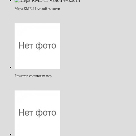
Мера КМЕ-11 малой емкости
Резистор составных мер...