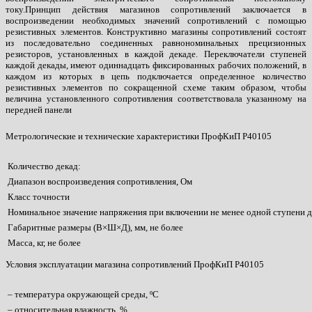
току.Принцип действия магазинов сопротивлений заключается в
воспроизведении необходимых значений сопротивлений с помощью
резистивных элементов. Конструктивно магазины сопротивлений состоят
из последовательно соединенных равнономинальных прецизионных
резисторов, установленных в каждой декаде. Переключатели ступеней
каждой декады, имеют одиннадцать фиксированных рабочих положений, в
каждом из которых в цепь подключается определенное количество
резистивных элементов по сокращенной схеме таким образом, чтобы
величина установленного сопротивления соответствовала указанному на
передней панели
Метрологические и технические характеристики ПрофКиП Р40105
Количество декад:
Диапазон воспроизведения сопротивления, Ом
Класс точности
Номинальное значение напряжения при включении не менее одной ступени д
Габаритные размеры (В×Ш×Д), мм, не более
Масса, кг, не более
Условия эксплуатации магазина сопротивлений ПрофКиП Р40105
– температура окружающей среды, ºС
– относительная влажность, %