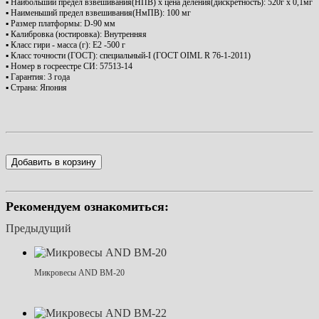
▪ Наибольший предел взвешивания(НПВ) x цена деления(дискретность): 520г х 0,1мг
▪ Наименьший предел взвешивания(НмПВ): 100 мг
▪ Размер платформы: D-90 мм
▪ Калибровка (юстировка): Внутренняя
▪ Класс гири - масса (г): Е2 -500 г
▪ Класс точности (ГОСТ): специальный-I (ГОСТ OIML R 76-1-2011)
▪ Номер в госреестре СИ: 57513-14
▪ Гарантия: 3 года
▪ Страна: Япония
Добавить в корзину
Рекомендуем ознакомиться:
Предыдущий
Микровесы AND BM-20