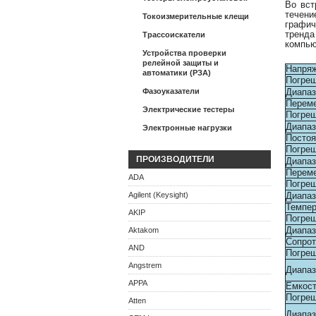
Во вст
течени
Токоизмерительные клещи
графич
тренда
Трассоискатели
компью
Устройства проверки
релейной защиты и
Напряж
автоматики (РЗА)
Погре
Фазоуказатели
Диапаз
Переме
Электрические тестеры
Погре
Диапаз
Электронные нагрузки
Постоя
Погре
ПРОИЗВОДИТЕЛИ
Диапаз
Переме
ADA
Погре
Agilent (Keysight)
Диапаз
Темпер
AKIP
Погре
Диапаз
Aktakom
Сопрот
AND
Погре
Angstrem
Диапаз
APPA
Емкос
Погре
Atten
Диапаз