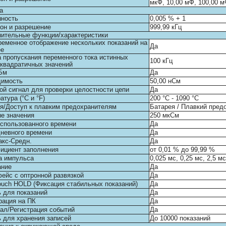
мкФ, 10,00 мФ, 100,00 
а
шность
0,005 % + 1
он и разрешение
999,99 кГц
ительные функции/характеристики
еменное отображение нескольких показаний на
Да
ее
 пропускания переменного тока истинных
100 кГц
квадратичных значений
Бм
Да
димость
50,00 нСм
ой сигнал для проверки целостности цепи
Да
атура (°C и °F)
200 °C - 1090 °C
я/Доступ к плавким предохранителям
Батарея / Плавкий пред
е значения
250 мкСм
спользованного времени
Да
невного времени
Да
кс-Средн.
Да
ициент заполнения
от 0,01 % до 99,99 %
а импульса
0,025 мс, 0,25 мс, 2,5 м
ание
Да
ейс с оптронной развязкой
Да
ouch HOLD (Фиксация стабильных показаний)
Да
 для показаний
Да
рация на ПК
Да
ал/Регистрация событий
Да
 для хранения записей
До 10000 показаний