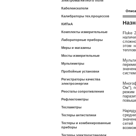
электромагнитного поля
Кабелеискатели
Опис
Калибраторы тех.процессов
Назн
КИПиА
Комплекты измерительные
Fluke 
наличи
Лабораторные приборы
сложно
этом н
Меры и магазины
теплов
Мосты измерительные
Мульти
Мультиметры
переме
значе
Пробойные установки
систем
Регистраторы качества
Многоф
электроэнергии
Ом"), 
Реостаты сопротивления
режим 
парази
Рефлектометры
повыше
Тесламетры
Наряду
средни
Тестеры антистатики
значен
Тестеры и комбинированные
сетей
приборы
возмож
Тестеры электроустановок