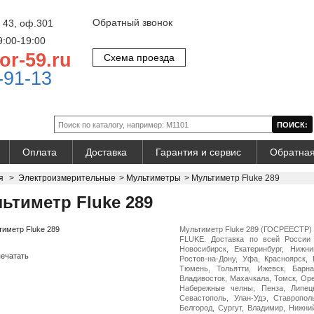
Обратный звонок
 43, оф.301
9:00-19:00
or-59.ru
Схема проезда
-91-13
Оплата
Доставка
Гарантия и сервис
Обратная
я
>
Электроизмерительные
>
Мультиметры
>
Мультиметр Fluke 289
ьтиметр Fluke 289
Мультиметр Fluke 289 (ГОСРЕЕСТР) 
FLUKE. Доставка по всей России в
Новосибирск, Екатеринбург, Нижн
ечатать
Ростов-на-Дону, Уфа, Красноярск, 
Тюмень, Тольятти, Ижевск, Барна
Владивосток, Махачкала, Томск, Оре
Набережные челны, Пенза, Липецк
Севастополь, Улан-Удэ, Ставропол
Белгород, Сургут, Владимир, Нижни