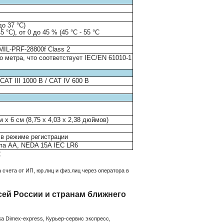
до 37 °C)
5 °C), от 0 до 45 % (45 °C - 55 °C
MIL-PRF-28800f Class 2
о метра, что соответствует IEC/EN 61010-1
CAT III 1000 В / CAT IV 600 В
 x 6 см (8,75 x 4,03 x 2,38 дюймов)
 в режиме регистрации
па AA, NEDA 15A IEC LR6
:
счета от ИП, юр.лиц и физ.лиц через оператора в
сей России и странам ближнего
а Dimex-express, Курьер-сервис экспресс,