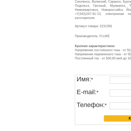
Смоленск, Волжский, Саранск, Курга
Подольск, Грозный, Мурманск, Т
Нижневартовск, Новороссийск, Й
+7(342)247-91-13, электронная п
изготовителя.
Артикул товара: 2231356
Производитель: FLUKE
Краткие характеристики:
Напряжение постоянного тока - от 50,
Напряжение переменного тока - от 50
Постоянный ток - от 500,00 мкА до 10
Имя:
*
E-mail:
*
Телефон:
*