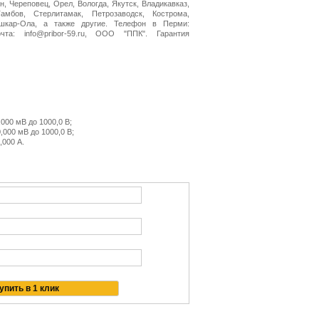
н, Череповец, Орел, Вологда, Якутск, Владикавказ,
амбов, Стерлитамак, Петрозаводск, Кострома,
ошкар-Ола, а также другие. Телефон в Перми:
очта: info@pribor-59.ru, ООО "ППК". Гарантия
000 мВ до 1000,0 В;
,000 мВ до 1000,0 В;
,000 А.