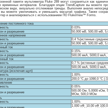
роенной памяти мультиметра Fluke 289 могут сохраняться как единичн
е временных интервалов. Благодаря опции TrendCapture вы можете пр
еском виде, визуально отслеживая тренды. Выполняя анализ непосред
 вы можете увеличивать и уменьшать масштаб графика. Также сохран
тер и анализироваться с использованием ПО FlukeView™ Forms.
ение постоянного тока
шность
0.03%
он и разрешение
50,000 мВ, 500,00 мВ, 5,
нное напряжение
шность
0,4 %(истинные среднек
он и разрешение
50,000 мВ, 500,00 мВ, 5,
нный ток
шность
0.15%
он и разрешение
500,00 мкА, 5000,0 мкА, 
нный ток
шность
0,7 % (истинные средне
он и разрешение
500,00 мкА, 5000,0 мкА, 
атура (исключая щуп)
шность
1.00%
он и разрешение
200,0 °C до 1090,0 °C (-3
ивление
шность
0.05%
500,00 Ом, 5,0000 кОм, 
он и разрешение
МОм, 500,0 МОм
ть
шность
1.00%
1,000 нФ, 10,00 нФ 100,0
он и разрешение