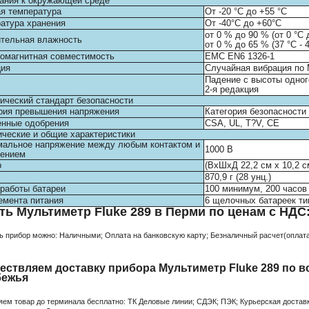
ания к окружающей среде
я температура
От -20 °C до +55 °C
атура хранения
От -40°C до +60°C
от 0 % до 90 % (от 0 °C 
тельная влажность
от 0 % до 65 % (37 °C - 4
омагнитная совместимость
EMC EN6 1326-1
ция
Случайная вибрация по 
Падение с высоты одног
2-я редакция
ический стандарт безопасности
рия превышения напряжения
Категория безопасности 
нные одобрения
CSA, UL, T?V, CE
ческие и общие характеристики
альное напряжение между любым контактом и
1000 В
лением
р
(ВxШxД 22,2 см x 10,2 см
870,9 г (28 унц.)
работы батареи
100 минимум, 200 часов
емента питания
6 щелочных батареек ти
ть Мультиметр Fluke 289 в Перми по ценам с НДС
ь прибор можно: Наличными; Оплата на банковскую карту; Безналичный расчет(оплата 
ествляем доставку прибора Мультиметр Fluke 289 по в
бежья
яем товар до терминала бесплатно: ТК Деловые линии; СДЭК; ПЭК; Курьерская доставк