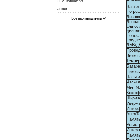
CEM Instruments
Частот
Center
Погре
Диапаз
Дополн
Одновр
диспл
Полоса
средне
ДБВ/д
Прово
Звуков
Темпер
Батаре
Пиковы
Часы и
Часы д
Мин-Ма
Коэфф
Ширин
Удерж
Интерф
Auto/T
Память
Регист
Интерв
Память