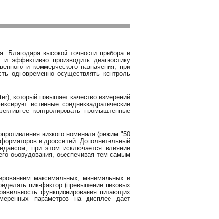
я. Благодаря высокой точности прибора и
 и эффективно производить диагностику
венного и коммерческого назначения, при
сть одновременно осуществлять контроль
ter), который повышает качество измерений
иксирует истинные среднеквадратические
фективнее контролировать промышленные
противления низкого номинала (режим "50
сформаторов и дросселей. Дополнительный
едансом, при этом исключается влияние
его оборудования, обеспечивая тем самым
сированием максимальных, минимальных и
ределять пик-фактор (превышение пиковых
 правильность функционирования питающих
змеренных параметров на дисплее дает