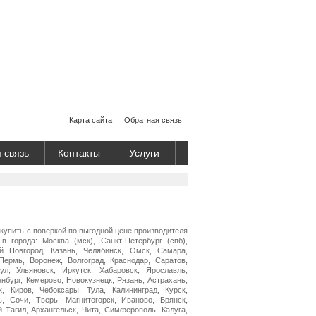
Карта сайта
Обратная связь
 связь
Контакты
Услуги
купить с поверкой по выгодной цене производителя
 города: Москва (мск), Санкт-Петербург (спб),
ий Новгород, Казань, Челябинск, Омск, Самара,
Пермь, Воронеж, Волгоград, Краснодар, Саратов,
ул, Ульяновск, Иркутск, Хабаровск, Ярославль,
нбург, Кемерово, Новокузнецк, Рязань, Астрахань,
, Киров, Чебоксары, Тула, Калининград, Курск,
ь, Сочи, Тверь, Магнитогорск, Иваново, Брянск,
й Тагил, Архангельск, Чита, Симферополь, Калуга,