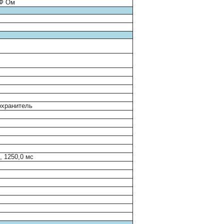
мФ Ом
охранитель
с, 1250,0 мс