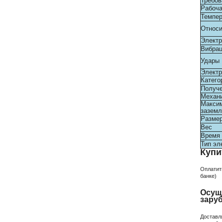
Требов
Рабоча
Темпер
Относи
Электр
Вибра
Удары
Электр
Катего
Получе
Механи
Максим
зазем
Разме
Вес
Время 
Тип эл
Купи
Оплатит
банке)
Осущ
зару
Доставл