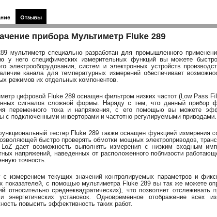
ание
Отзывы
ачение прибора Мультиметр Fluke 289
289 мультиметр специально разработан для промышленного применени
ю у него специфических измерительных функций вы можете быстро
го электрооборудования, систем и электронных устройств производст
аличие канала для температурных измерений обеспечивает возможно
ых режимов их отдельных компонентов.
метр цифровой Fluke 289 оснащен фильтром низких частот (Low Pass Fil
нных сигналов сложной формы. Наряду с тем, что данный прибор ф
ния переменного тока и напряжения, с его помощью вы можете эф
ы с подключенными инверторами и частотно-регулируемыми приводами.
ункциональный тестер Fluke 289 также оснащен функцией измерения со
позволяющей быстро проверять обмотки мощных электроприводов, тран
LoZ дает возможность выполнять измерения с низким входным имп
тных напряжений, наведенных от расположенного поблизости работающ
нную точность.
 с измерением текущих значений контролируемых параметров и фик
х показателей, с помощью мультиметра Fluke 289 вы так же можете оп
ий относительно среднеквадратических), что позволяет отслеживать
 и энергетических установок. Одновременное отображение всех и
ность повысить эффективность таких работ.