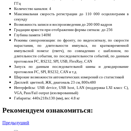
ГГц
Количество каналов: 4
Максимальная cкорость регистрации до 110 000 осциллограмм в
секунду
Возможность записи и воспроизведения до 200 000 кадров
Градации яркости при отображении формы сигнала: до 256
Глубина памяти 140M
Режимы синхронизации: по фронту, по видеосигналу, по скорости
нарастания, по длительности импульса, по кратковременной
импульсной помехе (глитч), по совпадению с шаблоном, по
длительности события, по последовательности событий, по данным
протоколов I²C, RS232, SPI, USB, FlexRay, CAN
Запуск по данным последовательной шины и декодирование
протоколов I²C, SPI, RS232, CAN и т.д.
Широкие возможности автоматических измерений со статистикой
Дисплей: цветной, ЖК, диагональ 23 см, 800х480
Интерфейсы: USB device, USB host, LAN (поддержка LXI класс С),
VGA, Pass/Fail output (изолированный)
Габариты: 440х218х130 (мм), вес 4.8 кг
Рекомендуем ознакомиться:
Предыдущий