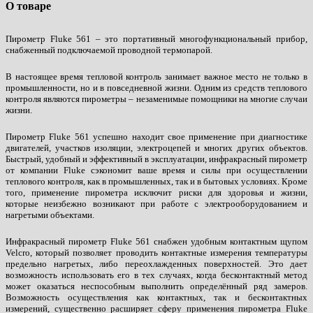
О товаре
Пирометр Fluke 561 – это портативный многофункциональный прибор,
снабженный подключаемой проводной термопарой.
В настоящее время тепловой контроль занимает важное место не только в
промышленности, но и в повседневной жизни. Одним из средств теплового
контроля являются пирометры – незаменимые помощники на многие случаи
жизни.
Пирометр Fluke 561 успешно находит свое применение при диагностике
двигателей, участков изоляции, электроцепей и многих других объектов.
Быстрый, удобный и эффективный в эксплуатации, инфракрасный пирометр
от компании Fluke сэкономит ваше время и силы при осуществлении
теплового контроля, как в промышленных, так и в бытовых условиях. Кроме
того, применение пирометра исключит риски для здоровья и жизни,
которые неизбежно возникают при работе с электрооборудованием и
нагретыми объектами.
Инфракрасный пирометр Fluke 561 снабжен удобным контактным щупом
Velcro, который позволяет проводить контактные измерения температуры
предельно нагретых, либо переохлажденных поверхностей. Это дает
возможность использовать его в тех случаях, когда бесконтактный метод
может оказаться неспособным выполнить определённый ряд замеров.
Возможность осуществления как контактных, так и бесконтактных
измерений, существенно расширяет сферу применения пирометра Fluke