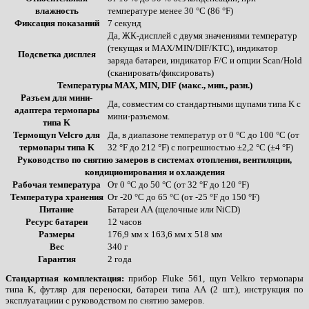
влажность
температуре менее 30 °C (86 °F)
Фиксация показаний
7 секунд
Да, ЖК-дисплей с двумя значениями температур
(текущая и MAX/MIN/DIF/KTC), индикатор
Подсветка дисплея
заряда батареи, индикатор F/C и опции Scan/Hold
(сканировать/фиксировать)
Температуры MAX, MIN, DIF (макс., мин., разн.)
Разъем для мини-
Да, совместим со стандартными щупами типа K с
адаптера термопары
мини-разъемом.
типа K
Термощуп Velcro для
Да, в диапазоне температур от 0 °C до 100 °C (от
термопары типа K
32 °F до 212 °F) с погрешностью ±2,2 °C (±4 °F)
Руководство по снятию замеров в системах отопления, вентиляции,
кондиционирования и охлаждения
Рабочая температура
От 0 °C до 50 °C (от 32 °F до 120 °F)
Температура хранения
От -20 °C до 65 °C (от -25 °F до 150 °F)
Питание
Батареи АА (щелочные или NiCD)
Ресурс батареи
12 часов
Размеры
176,9 мм х 163,6 мм х 518 мм
Вес
340 г
Гарантия
2 года
Стандартная комплектация:
прибор Fluke 561, щуп Velkro термопары
типа К, футляр для переноски, батареи типа АА (2 шт.), инструкция по
эксплуатациии с руководством по снятию замеров.