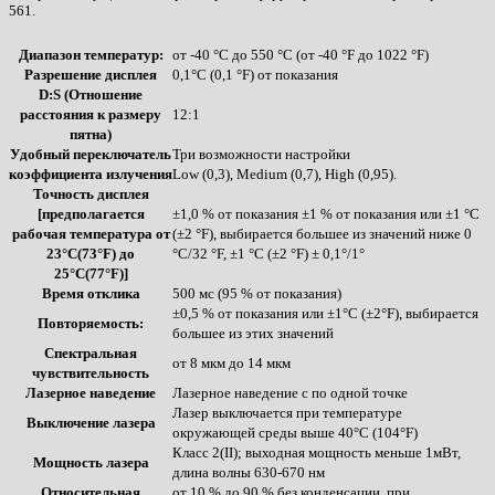
561.
Диапазон температур:
от -40 °C до 550 °C (от -40 °F до 1022 °F)
Разрешение дисплея
0,1°C (0,1 °F) от показания
D:S (Отношение
расстояния к размеру
12:1
пятна)
Удобный переключатель
Три возможности настройки
коэффициента излучения
Low (0,3), Medium (0,7), High (0,95).
Точность дисплея
[предполагается
±1,0 % от показания ±1 % от показания или ±1 °C
рабочая температура от
(±2 °F), выбирается большее из значений ниже 0
23°C(73°F) до
°C/32 °F, ±1 °C (±2 °F) ± 0,1°/1°
25°C(77°F)]
Время отклика
500 мс (95 % от показания)
±0,5 % от показания или ±1°C (±2°F), выбирается
Повторяемость:
большее из этих значений
Спектральная
от 8 мкм до 14 мкм
чувствительность
Лазерное наведение
Лазерное наведение с по одной точке
Лазер выключается при температуре
Выключение лазера
окружающей среды выше 40°C (104°F)
Класс 2(II); выходная мощность меньше 1мВт,
Мощность лазера
длина волны 630-670 нм
Относительная
от 10 % до 90 % без конденсации, при