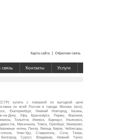
Карта сайта
Обратная связь
 связь
Контакты
Услуги
СТР) купить с поверкой по выгодной цене
оставка по всей России в города: Москва (мск),
рск, Екатеринбург, Нижний Новгород, Казань,
в-на-Дону, Уфа, Красноярск, Пермь, Воронеж,
Тюмень, Тольятти, Ижевск, Барнаул, Ульяновск,
адивосток, Махачкала, Томск, Оренбург, Кемерово,
бережные челны, Пенза, Липецк, Киров, Чебоксары,
стополь, Улан-Удэ, Ставрополь, Сочи, Тверь,
 Белгород, Сургут, Владимир, Нижний Тагил,