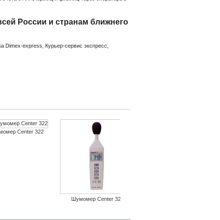
сей России и странам ближнего
а Dimex-express, Курьер-сервис экспресс,
омер Center 322
Калибратор шумомеров Cen
Анализатор звука и ви
Шумомер ШМ-1
Шумомер Center 325