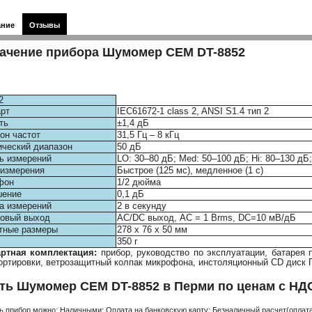
ание
Отзывы
ачение прибора Шумомер CEM DT-8852
2
рт
IEC61672-1 class 2, ANSI S1.4 тип 2
ть
±1,4 дБ
он частот
31,5 Гц – 8 кГц
ческий диапазон
50 дБ
ь измерений
LO: 30–80 дБ; Med: 50–100 дБ; Hi: 80–130 дБ
измерения
Быстрое (125 мс), медленное (1 с)
фон
1/2 дюйма
шение
0,1 дБ
а измерений
2 в секунду
говый выход
AC/DC выход, AC = 1 Вrms, DC=10 мВ/дБ
тные размеры
278 х 76 х 50 мм
350 г
артная комплектация:
прибор, руководство по эксплуатации, батарея 
ортировки, ветрозащитный колпак микрофона, инстоляционный CD диск 
ть Шумомер CEM DT-8852 в Перми по ценам с НД
ь прибор можно: Наличными; Оплата на банковскую карту; Безналичный расчет(оплата 