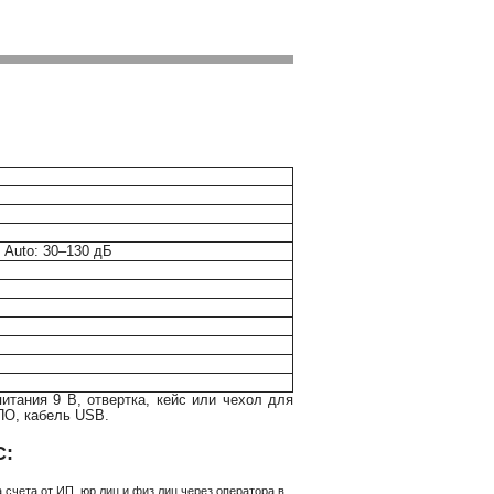
; Auto: 30–130 дБ
питания 9 В, отвертка, кейс или чехол для
ПО, кабель USB.
С:
счета от ИП, юр.лиц и физ.лиц через оператора в