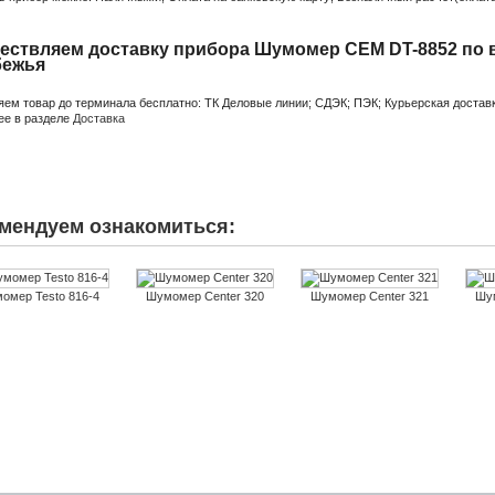
ествляем доставку прибора Шумомер CEM DT-8852 по в
бежья
яем товар до терминала бесплатно: ТК Деловые линии; СДЭК; ПЭК; Курьерская доставк
ее в разделе
Доставка
мендуем ознакомиться:
омер Testo 816-4
Шумомер Center 320
Шумомер Center 321
Шум