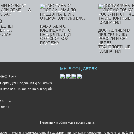
Й
 ДЕНЕГ
РАБОТАЕМ С
ЕН НА
ЮР.ЛИЦАМИ ПО
ДОСТАВЛЯЕМ В
ТОВАР
ПРЕДОПЛАТЕ И
ЛЮБУЮ ТОЧКУ
С ОТСРОЧКОЙ
РОССИИ И СНГ
ПЛАТЕЖА
ЧЕРЕЗ
ТРАНСПОРТНЫЕ
КОМПАНИИ
МЫ В СОЦ.СЕТЯХ:
РИБОР-59
.Пермь, ул. Подлесная д.43, оф.301

-пт c 9:00-19:00, сб-вс выходной

47-91-13
-59.ru
Перейти к мобильной версии сайта
исключительно информационный характер и ни при каких условиях не является публи