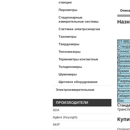
станции
Пирометры
Опис
Стационарные
Назн
измерительные системы
Счетчики электроэнергии
Тахометры
DT-885
Твердомеры
Станда
Точнос
Тепловизоры
Диапаз
Термометры контактные
Динами
Уровен
Толщиномеры
Время 
Шумомеры
Микро
Разре
Щитовое оборудование
Частот
Электроизмерительные
Анало
Габари
Вес
ПРОИЗВОДИТЕЛИ
Станд
трансп
ADA
Agilent (Keysight)
Купи
AKIP
Оплатит