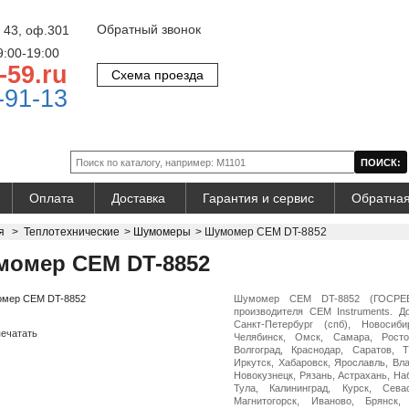
Обратный звонок
 43, оф.301
9:00-19:00
-59.ru
Схема проезда
-91-13
Оплата
Доставка
Гарантия и сервис
Обратная
я
>
Теплотехнические
>
Шумомеры
>
Шумомер CEM DT-8852
омер CEM DT-8852
Шумомер CEM DT-8852 (ГОСРЕЕ
производителя CEM Instruments. Д
Санкт-Петербург (спб), Новосиби
ечатать
Челябинск, Омск, Самара, Росто
Волгоград, Краснодар, Саратов, 
Иркутск, Хабаровск, Ярославль, Вл
Новокузнецк, Рязань, Астрахань, На
Тула, Калининград, Курск, Сева
Магнитогорск, Иваново, Брянск,