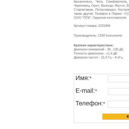
Архангельск, Чита, Симферополь,
Череповец, Орел, Вологда, Якутск, 
Стерлитамак, Петрозаводск, Костро
также другие. Телефон в Перми: +7(34
ООО "ППК". Гарантия изготовителя.
Артикул товара: 2231868
Производитель: CEM Instruments
Краткие характеристики:
Диапазон измерений - 30...130 дБ;
Точность диапазона - ±1.4 дБ;
Диапазон частот - 31,5 Гц – 8 кГц.
Имя:
*
E-mail:
*
Телефон:
*