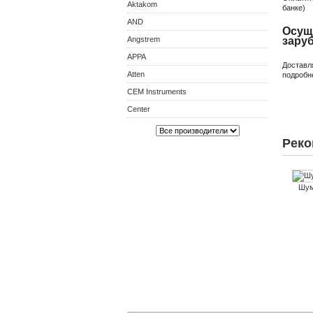
Aktakom
банке)
AND
Осущ
Angstrem
зару
APPA
Доставл
Atten
подробн
CEM Instruments
Center
Реко
Шум