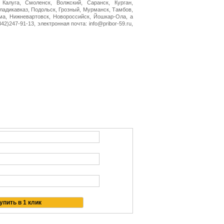
 Калуга, Смоленск, Волжский, Саранск, Курган,
Владикавказ, Подольск, Грозный, Мурманск, Тамбов,
ма, Нижневартовск, Новороссийск, Йошкар-Ола, а
2)247-91-13, электронная почта: info@pribor-59.ru,