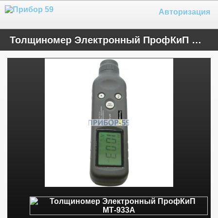
Авторизация
Толщиномер Электронный ПрофКиП МТ-933А