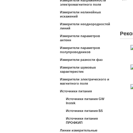
Измерители напряженности
электромагнитного поля
Измерители нелинейных
искажений
Измерители неоднородностей
линий
Реко
Измерители параметров
антенн
Измерители параметров
полупроводников
Измерители разности фаз
Измерители шумовых
характеристик
Измерители электрического и
магнитного поля
Источники питания
Источники питания GW
Instek
Источники питания Б5
Источники питания
ПРОФКИП
Линии измерительные