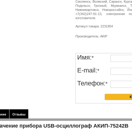
Смоленск, Волжский, Саранск, Курга
Подольск, Грозный, Мурманск, Т
Нижневартовск, Новороссийск, Й
+7(342)247-91-13, электронная п
изготовителя.
Артикул товара: 2231954
Производитель: AKIP
Имя:
*
E-mail:
*
Телефон:
*
ание
Отзывы
ачение прибора USB-осциллограф АКИП-75242B