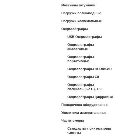
Магазины затуханий
Нагрузки волноводные
Нагрузки коаксиальные
Осциллографы
USB Осциллографы
Осциллографы
аналоговые
Осциллографы
портативные
Осциллографы ПРОФКИП
Осциллографы С8
Осциллографы
специальные С7, С9
Осциллографы цифровые
Поверочное оборудование
Усилители измерительные
Частотомеры
Стандарты и синтезаторы
частоты