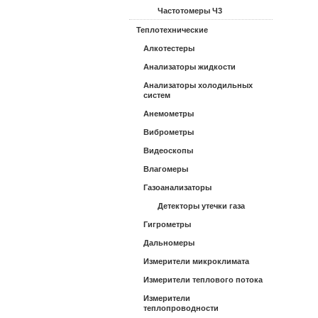
Частотомеры Ч3
Теплотехнические
Алкотестеры
Анализаторы жидкости
Анализаторы холодильных
систем
Анемометры
Виброметры
Видеоскопы
Влагомеры
Газоанализаторы
Детекторы утечки газа
Гигрометры
Дальномеры
Измерители микроклимата
Измерители теплового потока
Измерители
теплопроводности