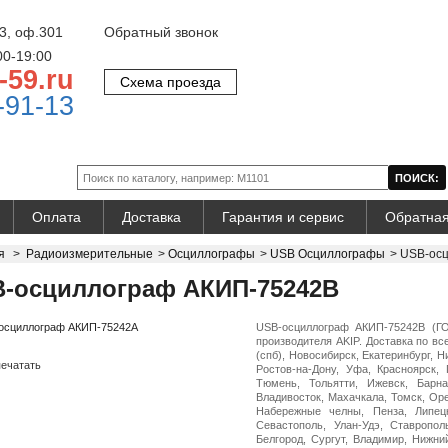
3, оф.301
Обратный звонок
00-19:00
-59.ru
Схема проезда
-91-13
Оплата
Доставка
Гарантия и сервис
Обратная
я
>
Радиоизмерительные
>
Осциллографы
>
USB Осциллографы
>
USB-ос
-осциллограф АКИП-75242B
USB-осциллограф АКИП-75242B (ГО
производителя AKIP. Доставка по вс
(спб), Новосибирск, Екатеринбург, 
ечатать
Ростов-на-Дону, Уфа, Красноярск, 
Тюмень, Тольятти, Ижевск, Барна
Владивосток, Махачкала, Томск, Оре
Набережные челны, Пенза, Липецк
Севастополь, Улан-Удэ, Ставропол
Белгород, Сургут, Владимир, Нижни