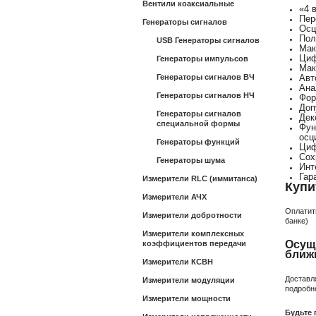
Вентили коаксиальные
«4 
Пер
Генераторы сигналов
Осц
Пол
USB Генераторы сигналов
Мак
Циф
Генераторы импульсов
Мак
Генераторы сигналов ВЧ
Авт
Ана
Генераторы сигналов НЧ
Фор
Доп
Генераторы сигналов
Дек
специальной формы
Фун
осц
Генераторы функций
Циф
Сох
Генераторы шума
Инт
Гар
Измерители RLC (иммитанса)
Купи
Измерители АЧХ
Оплатит
Измерители добротности
банке)
Измерители комплексных
Осущ
коэффициентов передачи
ближ
Измерители КСВН
Доставл
Измерители модуляции
подробн
Измерители мощности
Будьте 