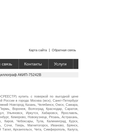
Карта сайта
Обратная связь
 связь
Контакты
Услуги
циллограф АКИП-75242B
СРЕЕСТР) купить с поверкой по выгодной цене
ей России в города: Москва (мск), Санкт-Петербург
Нижний Новгород, Казань, Челябинск, Омск, Самара,
Пермь, Воронеж, Волгоград, Краснодар, Саратов,
ул, Ульяновск, Иркутск, Хабаровск, Ярославль,
нбург, Кемерово, Новокузнецк, Рязань, Астрахань,
, Киров, Чебоксары, Тула, Калининград, Курск,
ь, Сочи, Тверь, Магнитогорск, Иваново, Брянск,
й Тагил, Архангельск, Чита, Симферополь, Калуга,