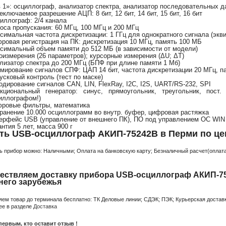
в 1»: осциллограф, анализатор спектра, анализатор последовательных 
еключаемое разрешение АЦП: 8 бит, 12 бит, 14 бит, 15 бит, 16 бит
иллограф: 2/4 канала
оса пропускания: 60 МГц, 100 МГц и 200 МГц
симальная частота дискретизации: 1 ГГц для однократного сигнала (экви
ровая регистрация на ПК: дискретизация 10 МГц, память 100 МБ
симальный объем памяти до 512 МБ (в зависимости от модели)
оизмерения (26 параметров); курсорные измерения (ΔU; ΔT)
лизатор спектра до 200 МГц (БПФ при длине памяти 1 Мб)
мирование сигналов СПФ: ЦАП 14 бит, частота дискретизации 20 МГц, па
усковый контроль (тест по маске)
одирование сигналов CAN, LIN, FlexRay, I2C, I2S, UART/RS-232, SPI
кциональный генератор: синус, прямоугольник, треугольник, пост
иллографом!)
ровые фильтры, математика
ранение 10.000 осциллограмм во внутр. буфер, цифровая растяжка
ерфейс USB (управление от внешнего ПК), ПО под управлением ОС WIN 
антия 5 лет, масса 900 г
ть USB-осциллограф АКИП-75242B в Перми по це
ь прибор можно: Наличными; Оплата на банковскую карту; Безналичный расчет(оплата 
ествляем доставку прибора USB-осциллограф АКИП-75
него зарубежья
яем товар до терминала бесплатно: ТК Деловые линии; СДЭК; ПЭК; Курьерская доставк
ее в разделе
Доставка
первым, кто оставит отзыв !