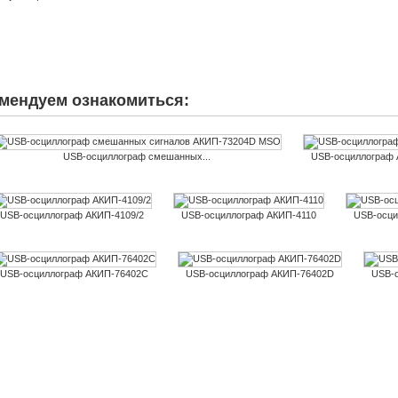
мендуем ознакомиться:
USB-осциллограф смешанных...
USB-осциллограф
USB-осциллограф АКИП-4109/2
USB-осциллограф АКИП-4110
USB-осци
USB-осциллограф АКИП-76402C
USB-осциллограф АКИП-76402D
USB-