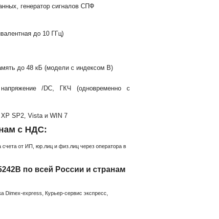
данных, генератор сигналов СПФ
валентная до 10 ГГц)
мять до 48 кБ (модели с индексом B)
. напряжение /DC, ГКЧ (одновременно с
XP SP2, Vista и WIN 7
нам с НДС:
счета от ИП, юр.лиц и физ.лиц через оператора в
242B по всей России и странам
а Dimex-express, Курьер-сервис экспресс,