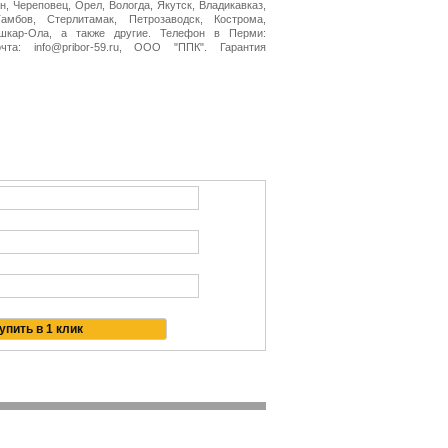
н, Череповец, Орел, Вологда, Якутск, Владикавказ,
амбов, Стерлитамак, Петрозаводск, Кострома,
ошкар-Ола, а также другие. Телефон в Перми:
очта: info@pribor-59.ru, ООО "ППК". Гарантия