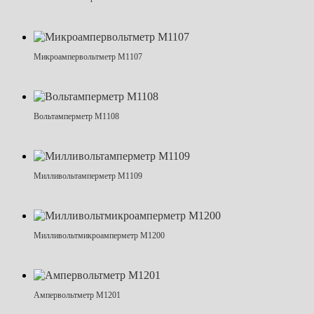
Микроампервольтметр М1107
Вольтамперметр М1108
Милливольтамперметр М1109
Милливольтмикроамперметр М1200
Ампервольтметр М1201