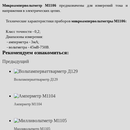
Микроампервольтметр М1106
предназначены для измерений тока и
напряжения в электрических цепях.
Технические характеристики приборов
микроампервольтметры М1106:
Класс точности - 0,2;
Диапазоны измерения:
- амперметра - 3мА;
- вольтметра - 45мВ-750В.
Рекомендуем ознакомиться:
Предыдущий
Вольтамперваттварметр Д129
Амперметр М1104
Милливольтметр М1105