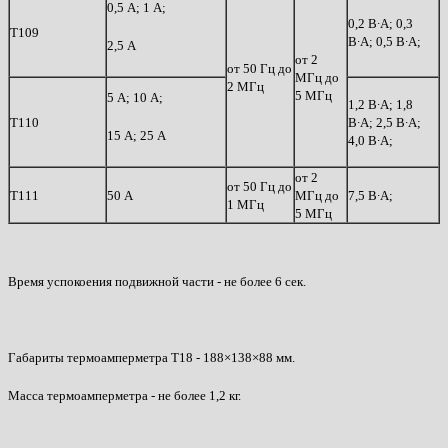
0,5 А; 1 А;
0,2 В∙А; 0,3
Т109
В∙А; 0,5 В∙А;
2,5 А
от 2
от 50 Гц до
МГц до
2 МГц
5 МГц
5 А; 10 А;
1,2 В∙А; 1,8
Т110
В∙А; 2,5 В∙А;
15 А; 25 А
4,0 В∙А;
от 2
от 50 Гц до
Т111
50 А
МГц до
7,5 В∙А;
1 МГц
5 МГц
Время успокоения подвижной части - не более 6 сек.
Габариты термоамперметра Т18 - 188×138×88 мм.
Масса термоамперметра - не более 1,2 кг.