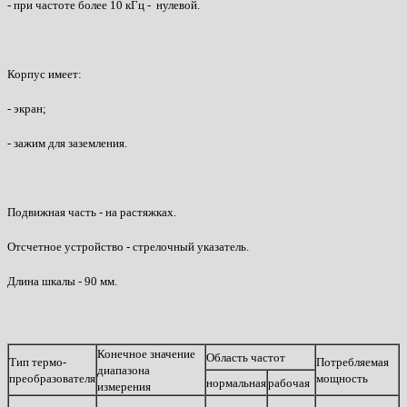
- при частоте более 10 кГц - нулевой.
Корпус имеет:
- экран;
- зажим для заземления.
Подвижная часть - на растяжках.
Отсчетное устройство - стрелочный указатель.
Длина шкалы - 90 мм.
Конечное значение
Область частот
Тип термо-
Потребляемая
диапазона
преобразователя
мощность
нормальная
рабочая
измерения