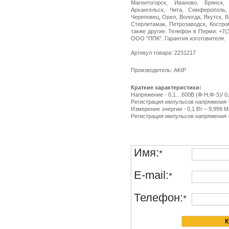
Магнитогорск, Иваново, Брянск,
Архангельск, Чита, Симферополь,
Череповец, Орел, Вологда, Якутск, 
Стерлитамак, Петрозаводск, Костро
также другие. Телефон в Перми: +7(34
ООО "ППК". Гарантия изготовителя.
Артикул товара: 2231217
Производитель: AKIP
Краткие характеристики:
Напряжение - 0,1…600В (Ф-Н,Ф-З)/ 0
Регистрация импульсов напряжения -
Измерение энергии - 0,1 Вт – 9,999 М
Регистрация импульсов напряжения –
Имя:
*
E-mail:
*
Телефон:
*