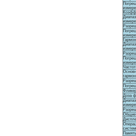
Погре
измере
Коэффи
Диапаз
измере
Разреш
Погре
измере
Гармон
Диапаз
измере
Разре
Погре
измере
Частот
Основ
гармон
Разре
Погре
Флике
Доза ф
Диапаз
измере
Разре
Общие
Диспл
Опера
систем
Памят