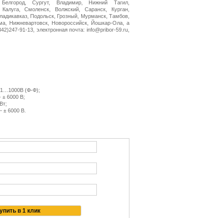
 Белгород, Сургут, Владимир, Нижний Тагил,
 Калуга, Смоленск, Волжский, Саранск, Курган,
Владикавказ, Подольск, Грозный, Мурманск, Тамбов,
ма, Нижневартовск, Новороссийск, Йошкар-Ола, а
2)247-91-13, электронная почта: info@pribor-59.ru,
,1…1000В (Ф-Ф);
 ± 6000 В;
Вт;
 ± 6000 В.