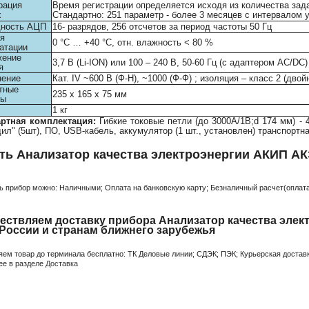
рация
Время регистрации определяется исходя из количества зад
х
Стандартно: 251 параметр - более 3 месяцев с интервалом 
дность АЦП
16- разрядов, 256 отсчетов за период частоты 50 Гц
я
0 °С … +40 °С, отн. влажность < 80 %
атации
жение
3,7 В (Li-ION) или 100 – 240 В, 50-60 Гц (с адаптером AC/DC)
я
нение
Кат. IV ~600 В (Ф-Н), ~1000 (Ф-Ф) ; изоляция – класс 2 (двой
тные
235 х 165 х 75 мм
ры
1 кг
артная комплектация:
Гибкие токовые петли (до 3000А/1В;d 174 мм) - 
дил" (5шт), ПО, USB-кабель, аккумулятор (1 шт., установлен) транспортна
ть Анализатор качества электроэнергии АКИП АК
:
ь прибор можно: Наличными; Оплата на банковскую карту; Безналичный расчет(оплата 
ествляем доставку прибора Анализатор качества элек
 России и странам ближнего зарубежья
яем товар до терминала бесплатно: ТК Деловые линии; СДЭК; ПЭК; Курьерская доставк
ее в разделе
Доставка