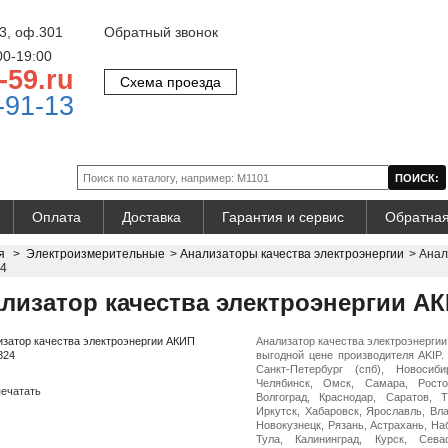
3, оф.301
Обратный звонок
00-19:00
-59.ru
Схема проезда
-91-13
Оплата
Доставка
Гарантия и сервис
Обратная
я
>
Электроизмерительные
>
Анализаторы качества электроэнергии
>
Анал
4
лизатор качества электроэнергии А
Анализатор качества электроэнерги
выгодной цене производителя AKIP.
Санкт-Петербург (спб), Новосиби
Челябинск, Омск, Самара, Росто
ечатать
Волгоград, Краснодар, Саратов, 
Иркутск, Хабаровск, Ярославль, Вл
Новокузнецк, Рязань, Астрахань, На
Тула, Калининград, Курск, Сева