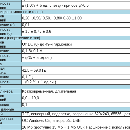
шность
± (1,0% + 6 ед. счета) - при cos φ>0,5
ния
циент мощности (cos j)
он
0,20…0,50/ 0,50…0,80/ 0,80…1,00
ний
ение (є)
0,01
шность
± 1 / ± 0,7 / ± 0,6
ния (є)
ики (напряжение и ток)
он
От DC (0) до 49-й гармоники
ний
шение
0,1 В/ 0,1 А
шность
± (5% + 5 ед.сч.)
ния
а
ная
42,5 – 69,0 Гц
ика
шение
0,1 Гц
шность
± (0,2 % + 1 ед.сч.)
р
ликера
Кратковременная, длительная
он
0,0 – 10,0
ний
шение
0,1
 данные
ей
TFT, сенсорный, подсветка, разрешение 320х240, 65536 цве
ционная
OC Windows CE, интерфейс USB
а
ь
16 Мб (доступно 15 Мб + 1 Мб ОС); Расширение с использо