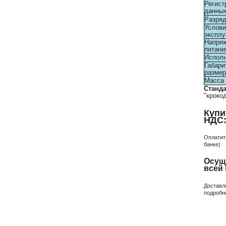
Регист
данны
Разря
Услови
эксплу
Напря
питани
Испол
Габари
разме
Масса
Станд
"кроко
Купи
НДС
Оплатит
банке)
Осущ
всей
Доставл
подробн