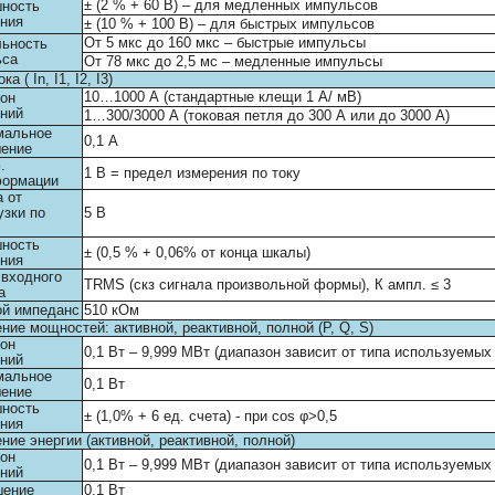
± (2 % + 60 В) – для медленных импульсов
шность
ния
± (10 % + 100 В) – для быстрых импульсов
От 5 мкс до 160 мкс – быстрые импульсы
ьность
ьса
От 78 мкс до 2,5 мс – медленные импульсы
а ( In, I1, I2, I3)
10…1000 А (стандартные клещи 1 А/ мВ)
он
ний
1…300/3000 А (токовая петля до 300 А или до 3000 А)
мальное
0,1 А
шение
.
1 В = предел измерения по току
формации
 от
узки по
5 В
шность
± (0,5 % + 0,06% от конца шкалы)
ния
входного
TRMS (скз сигнала произвольной формы), К ампл. ≤ 3
а
ой импеданс
510 кОм
ние мощностей: активной, реактивной, полной (P, Q, S)
он
0,1 Вт – 9,999 МВт (диапазон зависит от типа используемых
ний
мальное
0,1 Вт
шение
шность
± (1,0% + 6 ед. счета) - при cos φ>0,5
ния
ние энергии (активной, реактивной, полной)
он
0,1 Вт – 9,999 МВт (диапазон зависит от типа используемых
ний
шение
0,1 Вт