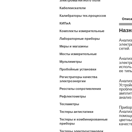
электромагнитного поля
Кабелеискатели
Калибраторы тех.процессов
Опис
КИПиА
Назн
Комплекты измерительные
Лабораторные приборы
Анализ
электр
Меры и магазины
сетей.
Мосты измерительные
Анали
Мультиметры
электр
исполь
Пробойные установки
ее тип
Регистраторы качества
Анализ
электроэнергии
Устрой
Реостаты сопротивления
пробле
амплит
Рефлектометры
анализ
Тесламетры
Прибо
Анализ
Тестеры антистатики
помощ
Тестеры и комбинированные
цветны
приборы
качест
Тестеры электроустановок