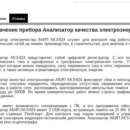
ание
Отзывы
ачение прибора Анализатор качества электроэне
атор электричества АКИП АКЭ-824 служит для контроля над работо
ических сетей на линиях производства, в строительстве, для анализа и
затор АКЭ-824 представляет собой цифровой регистратор. С его 
ического тока в однофазных и трехфазных электрических сетях. 
зуя которые можно определять силу переменного тока в сети, переме
ы, а также активную и реактивную электрическую энергию.
атор качества электроэнергии АКИП АКЭ-824 фиксирует сбои и неполад
ство способно определять периодическое отсутствие напряжения ил
мы в работе сети, распознавать кратковременные импульсные помехи 
уду до 6000В. Во время измерительных работ можно строить графики
 данных.
р имеет возможность синхронизации с ПК, а его программное обе
атор АКИП АКЭ-824 имеет 2 USB-порта, встроенную память на 15 Мб. 
ью съемных Flash-карт. Для контроля над ходом измерений и упр
м сенсорным жидкокристаллическим дисплеем. Анализатор АКИП АКЭ-8
ва или осциллографа.