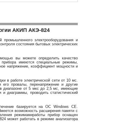
ргии АКИП АКЭ-824
й промышленного электрооборудования и
 контроля состояния бытовых электрических
помощью вы можете определить качество
У прибора имеются специальные режимы,
нное напряжение, коэффициент мощности и
ки в работе электрической сети от 10 мс.
и его провалы, перенапряжение и другие
в диапазоне от 5 мкс до 2,5 мс, имеющие
 и диаграммы, проводить статистический
спечение базируется на ОС Windows CE.
Имеется возможность расширения памяти с
авления режимамиработы прибор оснащен
24 может работать в режиме анализатора