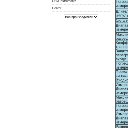
CEM Instruments
Погре
измере
Center
Длител
импул
Сила ток
Диапаз
измере
Макси
разре
Коэфф
транс
Защита
перегр
входу
Погре
измере
Форма 
сигнал
Входн
Измере
Диапаз
измере
Макси
разре
Погре
измере
Измере
Диапаз
измере
Разре