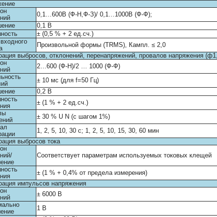
жение
он
0,1…600В (Ф-Н,Ф-З)/ 0,1…1000В (Ф-Ф);
ний
шение
0,1 В
шность
± (0,5 % + 2 ед.сч.)
входного
Произвольной формы (TRMS), Кампл. ≤ 2,0
а
рация выбросов, отклонений, перенапряжений, провалов напряжения (ф1
он
2…600 (Ф-Н)/2 … 1000 (Ф-Ф)
ний
ьность
± 10 мс (для f=50 Гц)
лий
шение
0,2 В
шность
± (1 % + 2 ед.сч.)
ния
лы
± 30 % U N (с шагом 1%)
ений
вал
1, 2, 5, 10, 30 с; 1, 2, 5, 10, 15, 30, 60 мин
рации
рация выбросов тока
он
ний/
Соответствует параметрам используемых токовых клещей
шение
шность
± (1 % + 0,4% от предела измерения)
ния
рация импульсов напряжения
он
± 6000 В
ний
мально
1 В
шение