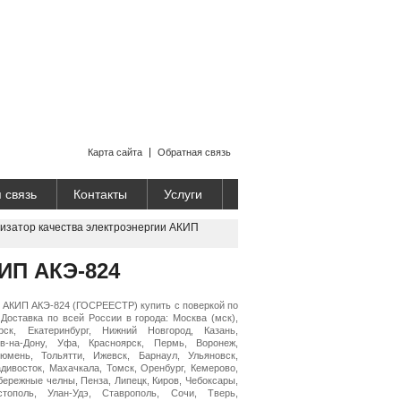
Карта сайта
Обратная связь
 связь
Контакты
Услуги
изатор качества электроэнергии АКИП
КИП АКЭ-824
и АКИП АКЭ-824 (ГОСРЕЕСТР) купить с поверкой по
 Доставка по всей России в города: Москва (мск),
рск, Екатеринбург, Нижний Новгород, Казань,
в-на-Дону, Уфа, Красноярск, Пермь, Воронеж,
Тюмень, Тольятти, Ижевск, Барнаул, Ульяновск,
адивосток, Махачкала, Томск, Оренбург, Кемерово,
бережные челны, Пенза, Липецк, Киров, Чебоксары,
стополь, Улан-Удэ, Ставрополь, Сочи, Тверь,