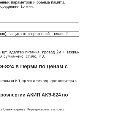
анных параметров и объема памяти.
усреднения 15 мин.
ная), защита от загрязнений – класс 2
4 шт, адаптер питания, провод 2м + зажим-
я сумка-кейс, стило, РЭ.
Э-824 в Перми по ценам с
счета от ИП, юр.лиц и физ.лиц через оператора в
троэнергии АКИП АКЭ-824 по
а Dimex-express, Курьер-сервис экспресс,