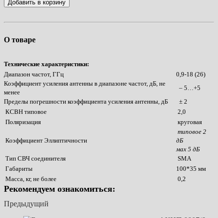
Добавить в корзину
О товаре
Технические характеристики:
Диапазон частот, ГГц
0,9-18 (26)
Коэффициент усиления антенны в диапазоне частот, дБ, не
– 5…+5
менее
Пределы погрешности коэффициента усиления антенны, дБ
± 2
КСВН типовое
2,0
Поляризация
круговая
типовое 2
Коэффициент Эллиптичности
дБ
мах 5 дБ
Тип СВЧ соединителя
SMA
Габариты
100*35 мм
Масса, кг, не более
0,2
Рекомендуем ознакомиться:
Предыдущий