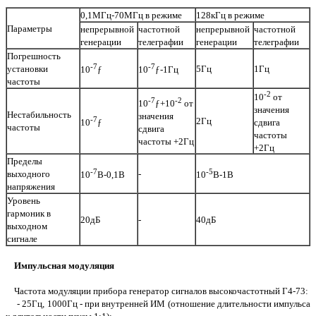
0,1МГц-70МГц в режиме
128кГц в режиме
Параметры
непрерывной
частотной
непрерывной
частотной
генерации
телеграфии
генерации
телеграфии
Погрешность
-7
-7
установки
5Гц
1Гц
10
ƒ
10
ƒ-1Гц
частоты
-2
10
от
-7
-2
10
ƒ+10
от
значения
Нестабильность
значения
-7
2Гц
10
ƒ
сдвига
частоты
сдвига
частоты
частоты +2Гц
+2Гц
Пределы
-7
-5
выходного
-
10
В-0,1В
10
В-1В
напряжения
Уровень
гармоник в
20дБ
-
40дБ
выходном
сигнале
Импульсная модуляция
Частота модуляции прибора генератор сигналов высокочастотный Г4-73:
- 25Гц, 1000Гц - при внутренней ИМ (отношение длительности импульса