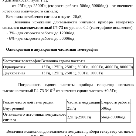
к длительности паузы 1:1);
- от 25Гц до 2500Гц (скорость работы 50бод-5000бод) - от внешнего
источника импульсного сигнала;
Величина ослабления сигнала в паузе - 20дБ;
Величина искажения длительности импульса
прибора генератор
сигналов высокочастотный Г4-73
по уровню 0,5 (телеграфное искажение):
- 3% - для скорости работы до 1200бод;
- 6% - для скорости работы до 5000бод;
Однократная и двухкратная частотная телеграфия
Частотная телеграфия
Величина сдвига частоты
Однократная
15Гц, 125Гц, 250Гц, 500Гц, 1000Гц, 4000Гц, 8000Гц
Двухкратная
15Гц, 125Гц, 250Гц, 500Гц, 1000Гц
Погрешность сдвига частоты прибора генератор сигналов
-2
высокочастотный Г4-73 3∙10
от значения сдвига частоты +0,5Гц;
Режим частотной телеграфии
Частота модуляции
Скорость работы
Внутренний
25Гц
50бод
От внешнего источника импульсного
2,5Гц-2500Гц
5бод-5000бод
сигнала
Величина искажения длительности импульса прибора генератор сигналов