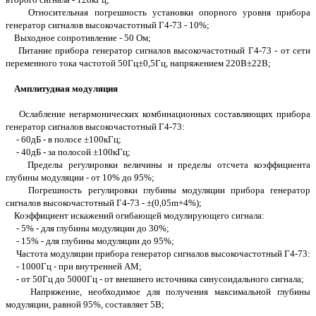
Относительная погрешность установки опорного уровня прибора
генератор сигналов высокочастотный Г4-73 - 10%;
Выходное сопротивление - 50 Ом;
Питание прибора генератор сигналов высокочастотный Г4-73 - от сети
переменного тока частотой 50Гц±0,5Гц, напряжением 220В±22В;
Амплитудная модуляция
Ослабление негармонических комбинационных составляющих прибора
генератор сигналов высокочастотный Г4-73:
- 60дБ - в полосе ±100кГц;
- 40дБ - за полосой ±100кГц;
Пределы регулировки величины и пределы отсчета коэффициента
глубины модуляции - от 10% до 95%;
Погрешность регулировки глубины модуляции прибора генератор
сигналов высокочастотный Г4-73 - ±(0,05m+4%);
Коэффициент искажений огибающей модулирующего сигнала:
- 5% - для глубины модуляции до 30%;
- 15% - для глубины модуляции до 95%;
Частота модуляции прибора генератор сигналов высокочастотный Г4-73:
- 1000Гц - при внутренней АМ;
- от 50Гц до 5000Гц - от внешнего источника синусоидального сигнала;
Напряжение, необходимое для получения максимальной глубины
модуляции, равной 95%, составляет 5В;