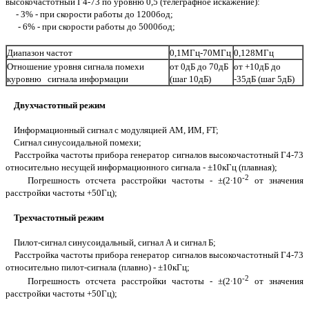
высокочастотный Г4-73 по уровню 0,5 (телеграфное искажение):
- 3% - при скорости работы до 1200бод;
- 6% - при скорости работы до 5000бод;
Диапазон частот
0,1МГц-70МГц
0,128МГц
Отношение уровня сигнала помехи
от 0дБ до 70дБ
от +10дБ до
куровню сигнала информации
(шаг 10дБ)
-35дБ (шаг 5дБ)
Двухчастотный режим
Информационный сигнал с модуляцией АМ, ИМ, FT;
Сигнал синусоидальной помехи;
Расстройка частоты прибора генератор сигналов высокочастотный Г4-73
относительно несущей информационного сигнала - ±10кГц (плавная);
-2
Погрешность отсчета расстройки частоты - ±(2∙10
от значения
расстройки частоты +50Гц);
Трехчастотный режим
Пилот-сигнал синусоидальный, сигнал А и сигнал Б;
Расстройка частоты прибора генератор сигналов высокочастотный Г4-73
относительно пилот-сигнала (плавно) - ±10кГц;
-2
Погрешность отсчета расстройки частоты - ±(2∙10
от значения
расстройки частоты +50Гц);