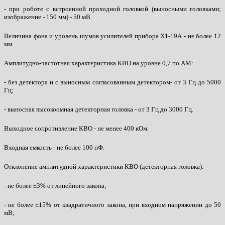
- при роботе с встроенной проходной головкой (выносными головками;
изображение - 150 мм) - 50 мВ.
Величина фона и уровень шумов усилителей прибора Х1-19А - не более 12
мм.
Амплитудно-частотная характеристика КВО на уровне 0,7 по АМ:
- без детектора и с выносным согласованным детектором- от 3 Гц до 5000
Гц;
- выносная высокоомная детекторная головка - от 3 Гц до 3000 Гц.
Выходное сопротивление КВО - не менее 400 кОм.
Входная емкость - не более 100 пФ.
Отклонение амплитудной характеристики КВО (детекторная головка):
- не более ±3% от линейного закона;
- не более ±15% от квадратичного закона, при входном напряжении до 50
мВ;