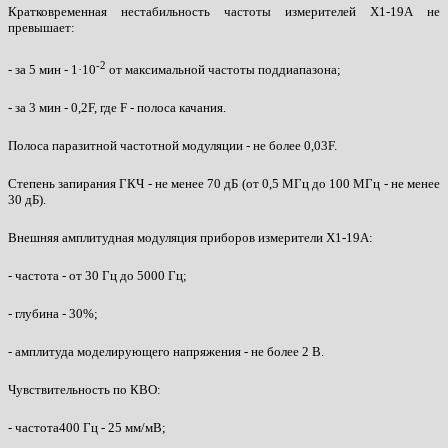
Кратковременная нестабильность частоты измерителей Х1-19А не
превышает:
-2
- за 5 мин - 1·10
от максимальной частоты поддиапазона;
- за 3 мин - 0,2F, где F - полоса качания.
Полоса паразитной частотной модуляции - не более 0,03F.
Степень запирания ГКЧ - не менее 70 дБ (от 0,5 МГц до 100 МГц - не менее
30 дБ).
Внешняя амплитудная модуляция приборов измерители Х1-19А:
- частота - от 30 Гц до 5000 Гц;
- глубина - 30%;
- амплитуда моделирующего напряжения - не более 2 В.
Чувствительность по КВО:
- частота400 Гц - 25 мм/мВ;