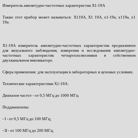
Измеритель амплитудно-частотных характеристик Х1-19А
Также этот прибор может называться: Х119А, Х1 19А, x1-19a, x119a, x1
19a.
Х1-19А измеритель амплитудно-частотных характеристик предназначен
для визуального наблюдения, измерения и исследования амплитудно-
частотных характеристик четырехполюсников в собственном
двухканальном импликаторе.
Сфера применения: для эксплуатации в лабораторных и цеховых условиях.
Технические характеристики Х1-19А:
Диапазон частот - от 0,5 МГц до 1000 МГц.
Поддиапазоны:
- I - от 0,5 МГц до 100 МГц;
- II - от 100 МГц до 200 МГц;