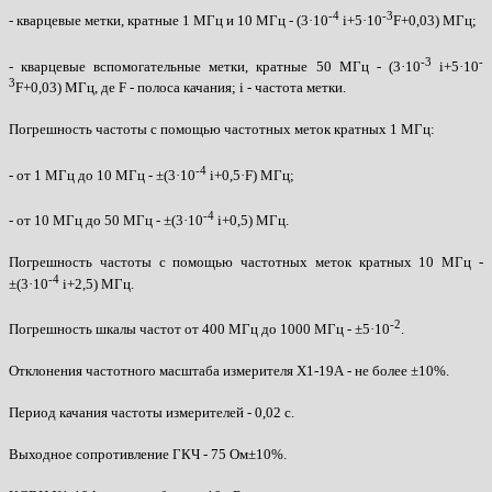
-4
-3
- кварцевые метки, кратные 1 МГц и 10 МГц - (3·10
i+5·10
F+0,03) МГц;
-3
-
- кварцевые вспомогательные метки, кратные 50 МГц - (3·10
i+5·10
3
F+0,03) МГц, де F - полоса качания; i - частота метки.
Погрешность частоты с помощью частотных меток кратных 1 МГц:
-4
- от 1 МГц до 10 МГц - ±(3·10
i+0,5·F) МГц;
-4
- от 10 МГц до 50 МГц - ±(3·10
i+0,5) МГц.
Погрешность частоты с помощью частотных меток кратных 10 МГц -
-4
±(3·10
i+2,5) МГц.
-2
Погрешность шкалы частот от 400 МГц до 1000 МГц - ±5·10
.
Отклонения частотного масштаба измерителя Х1-19А - не более ±10%.
Период качания частоты измерителей - 0,02 с.
Выходное сопротивление ГКЧ - 75 Ом±10%.