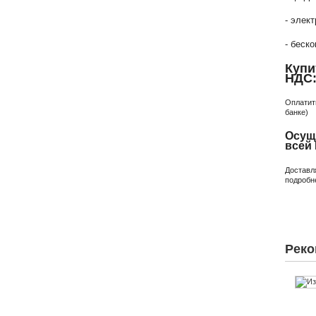
- элек
- беск
Купи
НДС
Оплатит
банке)
Осущ
всей
Доставл
подробн
Реко