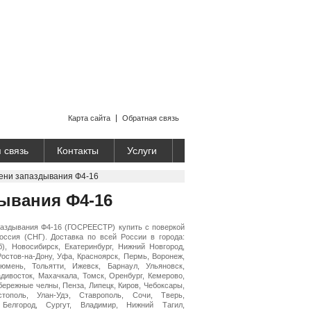
Карта сайта
Обратная связь
 связь
Контакты
Услуги
ени запаздывания Ф4-16
ывания Ф4-16
паздывания Ф4-16 (ГОСРЕЕСТР) купить с поверкой
оссия (СНГ). Доставка по всей России в города:
б), Новосибирск, Екатеринбург, Нижний Новгород,
Ростов-на-Дону, Уфа, Красноярск, Пермь, Воронеж,
Тюмень, Тольятти, Ижевск, Барнаул, Ульяновск,
адивосток, Махачкала, Томск, Оренбург, Кемерово,
бережные челны, Пенза, Липецк, Киров, Чебоксары,
стополь, Улан-Удэ, Ставрополь, Сочи, Тверь,
 Белгород, Сургут, Владимир, Нижний Тагил,