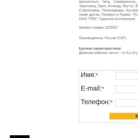
Архангельск, Чита, Симферополь,
Череповец, Орел, Вологда, Якутск, 
Стерлитамак, Петрозаводск, Костро
также другие. Телефон в Перми: +7(34
ООО "ППК". Гарантия изготовителя.
Артикул товара: 2232527
Производитель: Россия (СНГ)
Краткие характеристики:
Диапазон рабочих частот - от 0,2 кГц
Имя:
*
E-mail:
*
Телефон:
*