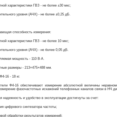
отной характеристики ГВЗ - не более ±30 мкс;
ительного уровня (АЧХ) - не более ±0,25 дБ.
ающая способность измерения:
отной характеристики ГВЗ - не более 10 мкс;
ительного уровня (АЧХ) - не более 0,05 дБ.
ляемая мощность - 110 В∙А.
тные размеры - 213×475×488 мм.
4-16 - 18 кг.
тели Ф4-16 обеспечивают измерение абсолютной величины неравноме
измерение фазочастотных искажений телефонных каналов связи в НЧ ди
я надежность и удобство в эксплуатации достигнуты за счет:
чия цифрового синтезатора частоты;
овой обработки результатов измерений;