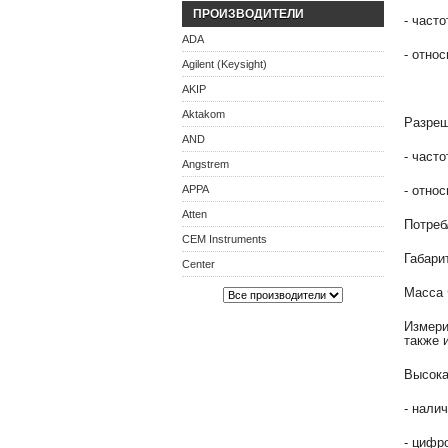
ПРОИЗВОДИТЕЛИ
- част
ADA
- относ
Agilent (Keysight)
AKIP
Aktakom
Разреш
AND
- част
Angstrem
APPA
- относ
Atten
Потреб
CEM Instruments
Габари
Center
Масса Ф
Измери
также 
Высока
- нали
- цифр