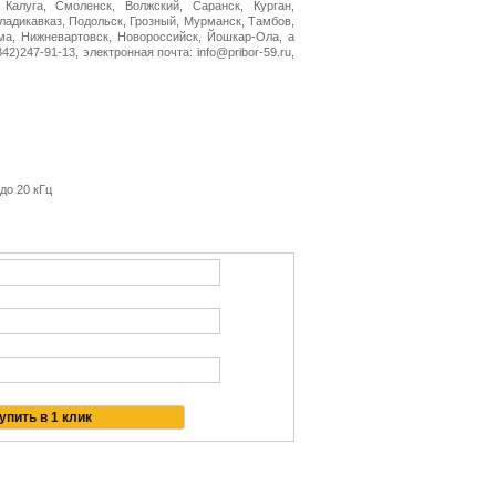
 Калуга, Смоленск, Волжский, Саранск, Курган,
Владикавказ, Подольск, Грозный, Мурманск, Тамбов,
ма, Нижневартовск, Новороссийск, Йошкар-Ола, а
2)247-91-13, электронная почта: info@pribor-59.ru,
 до 20 кГц