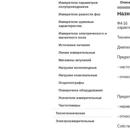
Опис
Измерители параметров
полупроводников
Назн
Измерители разности фаз
Измерители шумовых
Ф4-16
характеристик
характ
Измерители электрического и
Технич
магнитного поля
Источники питания
Диапазо
Линии измерительные
Предел
Магазины затуханий
- част
Нагрузки волноводные
Нагрузки коаксиальные
- относ
Осциллографы
Поверочное оборудование
Предел
Усилители измерительные
Частотомеры
- нера
Теплотехнические
- относ
Электроизмерительные
Собств