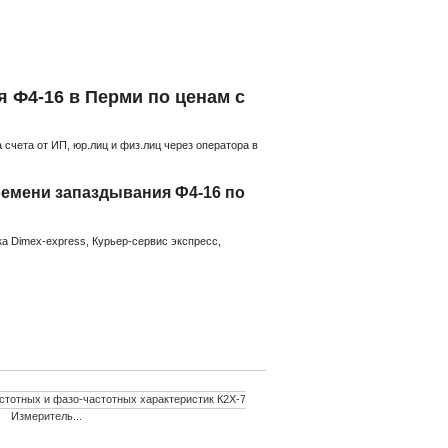
 Ф4-16 в Перми по ценам с
счета от ИП, юр.лиц и физ.лиц через оператора в
емени запаздывания Ф4-16 по
а Dimex-express, Курьер-сервис экспресс,
Измеритель...
Измеритель груп