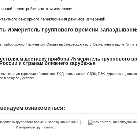
тронной перестройки частоты измерения;
онтактного сенсорного переключения режимов измерений.
ть Измеритель группового времени запаздывания
:
ь прибор можно: Наличными; Оплата на банковскую карту; Безналичный расчет(оплата 
ествляем доставку прибора Измеритель группового вр
 России и странам ближнего зарубежья
яем товар до терминала бесплатно: ТК Деловые линии; СДЭК; ПЭК; Курьерская доставк
ее в разделе
Доставка
мендуем ознакомиться:
Измеритель группового...