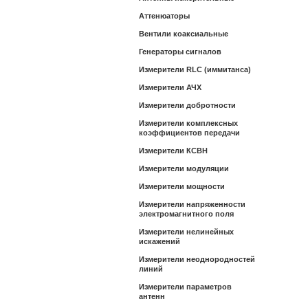
Аттенюаторы
Вентили коаксиальные
Генераторы сигналов
Измерители RLC (иммитанса)
Измерители АЧХ
Измерители добротности
Измерители комплексных
коэффициентов передачи
Измерители КСВН
Измерители модуляции
Измерители мощности
Измерители напряженности
электромагнитного поля
Измерители нелинейных
искажений
Измерители неоднородностей
линий
Измерители параметров
антенн