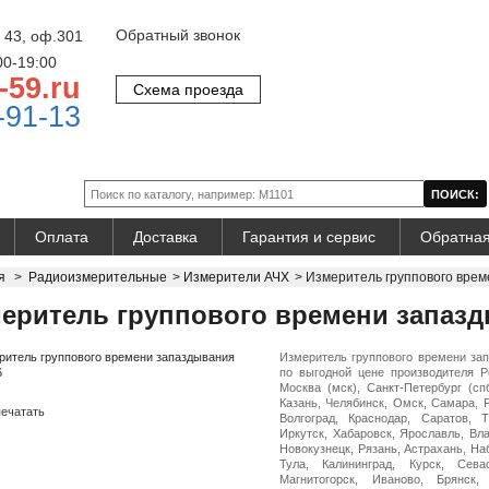
Обратный звонок
 43, оф.301
00-19:00
-59.ru
Схема проезда
-91-13
Оплата
Доставка
Гарантия и сервис
Обратная
я
>
Радиоизмерительные
>
Измерители АЧХ
>
Измеритель группового врем
еритель группового времени запазд
Измеритель группового времени за
по выгодной цене производителя Р
Москва (мск), Санкт-Петербург (сп
Казань, Челябинск, Омск, Самара, 
ечатать
Волгоград, Краснодар, Саратов, 
Иркутск, Хабаровск, Ярославль, Вл
Новокузнецк, Рязань, Астрахань, На
Тула, Калининград, Курск, Сева
Магнитогорск, Иваново, Брянск,