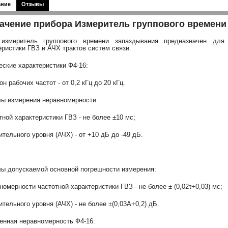
ание
Отзывы
ачение прибора Измеритель группового времени
 измеритель группового времени запаздывания предназначен для 
еристики ГВЗ и АЧХ трактов систем связи.
еские характеристики Ф4-16:
н рабочих частот - от 0,2 кГц до 20 кГц.
ы измерения неравномерности:
отной характеристики ГВЗ - не более ±10 мс;
ительного уровня (АЧХ) - от +10 дБ до -49 дБ.
ы допускаемой основной погрешности измерения:
вномерности частотной характеристики ГВЗ - не более ± (0,02τ+0,03) мс;
ительного уровня (АЧХ) - не более ±(0,03А+0,2) дБ.
енная неравномерность Ф4-16: