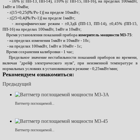
- ±6% (с ПП-13, ПП-14), ±10% (с ПП-15, ПП-16), на пределах 100мкВт,
1мВт и 10мВи;
- ±[15+0,25(Pk/Px-1)] на пределе 10мкВт;
- ±[25+0,4(Pk/Px-1)] на пределе 1мкВт;
- логарифмические режим - ±0,3дБ (ПП-13, ПП-14), ±0,45% (ПП-15,
ПП-16) на пределах 100мкВт, 1мВт и 10мВт;
Время установления показаний прибора
измеритель мощности М3-75
:
- на пределах изменения 1мкВт и 10мкВт - 10с;
- на пределах 100мкВт, 1мВт и 10мВт - 1с;
Время сохранения калибровки - 1 час;
Предельное значение нестабильности показаний приборов во времени,
включая "дрейф электрического нуля", при неизменной температуре в
нормальных условиях в установившемся режиме - 0,25мкВт/мин;
Рекомендуем ознакомиться:
Предыдущий
Ваттметр поглощаемой...
Ваттметр поглощаемой...