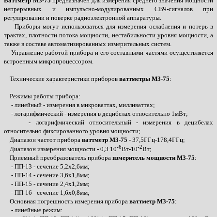
Ваттметр М3-75
предназначен для измерения среднего значения мощности
непрерывных и импульсно-модулированных СВЧ-сигналов при
регулировании и поверке радиоэлектронной аппаратуры.
Приборы могут использоваться для измерения ослабления и потерь в
трактах, плотности потока мощности, нестабильности уровня мощности, а
также в составе автоматизированных измерительных систем.
Управление работой прибора и его составными частями осуществляется
встроенным микропроцессором.
Технические характеристики приборов
ваттметры М3-75
:
Режимы работы прибора:
- линейный - измерения в микроваттах, милливаттах;
- логарифмический - измерения в децибелах относительно 1мВт;
- логарифмический относительный - измерения в децибелах
относительно фиксированного уровня мощности;
Диапазон частот прибора
ваттметр М3-75
- 37,5ГГц-178,4ГГц;
-6
-2
Диапазон измерения мощности - 0,3∙10
Вт-10
Вт;
Приемный преобразователь прибора
измеритель мощности М3-75
:
- ПП-13 - сечение 5,2х2,6мм;
- ПП-14 - сечение 3,6х1,8мм;
- ПП-15 - сечение 2,4х1,2мм;
- ПП-16 - сечение 1,6х0,8мм;
Основная погрешность измерения прибора
ваттметр М3-75
:
- линейные режим: