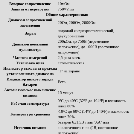
Входное сопротивление
10мОм
Защита от перегрузки
750×Vrms
Общие характеристики:
Диапазон сопротивлений
20Ом, 200Ом, 2000Ом
заземления
широкий жидкокристаллический,
Экран
двухуровневый
200кОм, до 750В (переменное
Диапазон показаний
напряжение), до 1000В (постоянное
мультиметра
напряжение)
Частота измерений
2,5 раза в сек.
Установка нуля
автоматическая
Индикатор выхода за пределы
"1" на экране
установленного диапазона
Индикатор низкого заряда
Есть
батареи
Автоматическое выключение
15 минут
питания
0ºC до 40ºC (32ºF до 104ºF) и влажность
Рабочая температура
ниже 80%
-10ºC до 60ºC (14ºF до 140ºF) и влажность
Температура хранения
ниже 70%
батареи 6x1,5В типа "AA" или
Источник питания
аналогичного типа (9В, постоянное
напряжение)