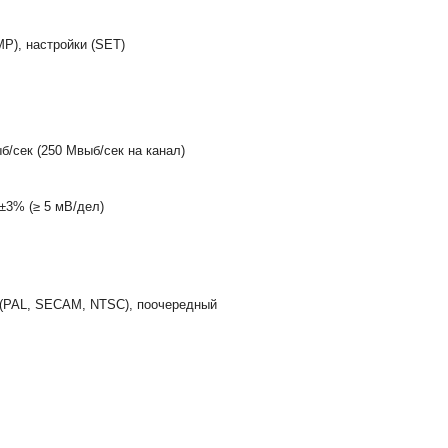
P), настройки (SET)
/сек (250 Мвыб/сек на канал)
±3% (≥ 5 мВ/дел)
и (PAL, SECAM, NTSC), поочередный