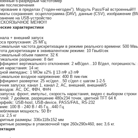
роенный 6-разрядный частотомер
им послесвечения
тирование в пределах ("годен-негоден"). Модуль Pass/Fail встроенный!!!
маты сохранения: осциллограмма (DAV), данные (CSV), изображение (BM
ранение на USB-устройство
ССКОЯЗЫЧНОЕ МЕНЮ!!!
еские характеристики
анала + внешний запуск
оса пропускания: 25 МГц
симальная частота дискретизации в режиме реального времени: 500 Мвыб
тота дискретизации в эквивалентном режиме: 10 Гвыб/сек
симальный объем памяти: 32 К
тикальное разрешение: 8 бит
ффициент вертикального отклонения: 2 мВ/дел...10 В/дел, погрешность: 
мя нарастания: 14 нс
дной импеданс: 1 MОм ±2% || 13 пФ ±3 пФ
симальное входное напряжение: 400 В пик-пик
ффициент развертки: 25 нс/дел…50 с/дел с шагом 1-2-5
очник запуска: канал 1, канал 2, AC, внешний, внешний/5
 входов: AC, DC, ФВЧ, ФНЧ
 запуска: фронт, импульс, скорость нарастания, видео с выбором строк
плей: 7 дюймов, разрешение 480x234 точек, цветной TFT 64 К
ерфейс: USB-host, USB-device, PASS/FAIL, RS-232
ние: 100 В - 240 В / 45 Гц...440 Гц
ребляемая мощность: 50 Вт
а: 2,5 кг
аритные размеры: 336х118х152 мм
аритные размеры в упаковочной таре 260х290х460, вес 3,6 кг.
ектация