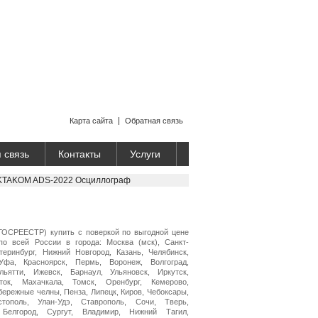
Карта сайта
Обратная связь
 связь
Контакты
Услуги
KTAKOM ADS-2022 Осциллограф
ОСРЕЕСТР) купить с поверкой по выгодной цене
по всей России в города: Москва (мск), Санкт-
теринбург, Нижний Новгород, Казань, Челябинск,
Уфа, Красноярск, Пермь, Воронеж, Волгоград,
ьятти, Ижевск, Барнаул, Ульяновск, Иркутск,
ток, Махачкала, Томск, Оренбург, Кемерово,
бережные челны, Пенза, Липецк, Киров, Чебоксары,
стополь, Улан-Удэ, Ставрополь, Сочи, Тверь,
 Белгород, Сургут, Владимир, Нижний Тагил,