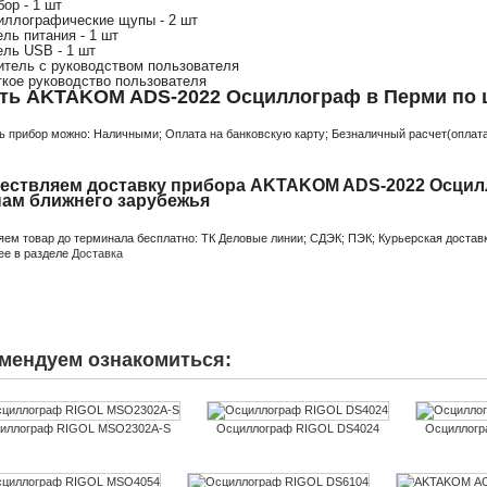
бор - 1 шт
иллографические щупы - 2 шт
ель питания - 1 шт
ель USB - 1 шт
итель с руководством пользователя
ткое руководство пользователя
ть AKTAKOM ADS-2022 Осциллограф в Перми по 
ь прибор можно: Наличными; Оплата на банковскую карту; Безналичный расчет(оплата 
ествляем доставку прибора AKTAKOM ADS-2022 Осцилл
нам ближнего зарубежья
яем товар до терминала бесплатно: ТК Деловые линии; СДЭК; ПЭК; Курьерская доставк
ее в разделе
Доставка
мендуем ознакомиться:
иллограф RIGOL MSO2302A-S
Осциллограф RIGOL DS4024
Осциллог