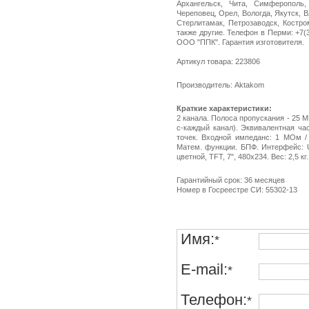
Архангельск, Чита, Симферополь,
Череповец, Орел, Вологда, Якутск, 
Стерлитамак, Петрозаводск, Костро
также другие. Телефон в Перми: +7(34
ООО "ППК". Гарантия изготовителя.
Артикул товара: 223806
Производитель: Aktakom
Краткие характеристики:
2 канала. Полоса пропускания - 25 М
с-каждый канал). Эквивалентная час
точек. Входной импеданс: 1 МОм /
Матем. функции. БПФ. Интерфейс: U
цветной, TFT, 7", 480х234. Вес: 2,5 
Гарантийный срок: 36 месяцев
Номер в Госреестре СИ: 55302-13
Имя:
*
E-mail:
*
Телефон:
*