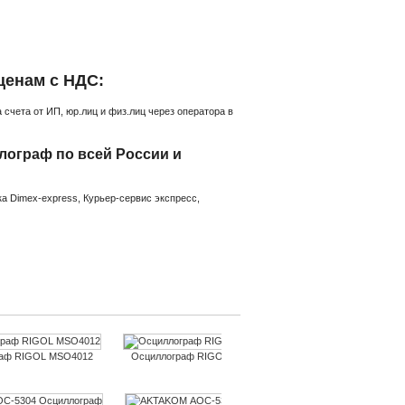
ценам с НДС:
счета от ИП, юр.лиц и физ.лиц через оператора в
ограф по всей России и
а Dimex-express, Курьер-сервис экспресс,
раф RIGOL MSO4012
Осциллограф RIGOL MSO4014
Осциллограф RIG