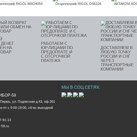
иллограф RIGOL MSO4054
Осциллограф RIGOL DS6104
AKTAKOM АОС
Й
 ДЕНЕГ
РАБОТАЕМ С
ЕН НА
ЮР.ЛИЦАМИ ПО
ДОСТАВЛЯЕМ В
ТОВАР
ПРЕДОПЛАТЕ И
ЛЮБУЮ ТОЧКУ
С ОТСРОЧКОЙ
РОССИИ И СНГ
ПЛАТЕЖА
ЧЕРЕЗ
ТРАНСПОРТНЫЕ
КОМПАНИИ
МЫ В СОЦ.СЕТЯХ:
РИБОР-59
.Пермь, ул. Подлесная д.43, оф.301

-пт c 9:00-19:00, сб-вс выходной

47-91-13
-59.ru