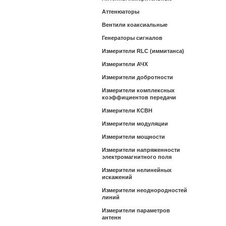
Аттенюаторы
Вентили коаксиальные
Генераторы сигналов
Измерители RLC (иммитанса)
Измерители АЧХ
Измерители добротности
Измерители комплексных
коэффициентов передачи
Измерители КСВН
Измерители модуляции
Измерители мощности
Измерители напряженности
электромагнитного поля
Измерители нелинейных
искажений
Измерители неоднородностей
линий
Измерители параметров
антенн