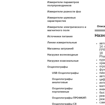
Измерители параметров
полупроводников
Измерители разности фаз
Измерители шумовых
характеристик
Опис
Измерители электрического и
магнитного поля
Назн
Источники питания
Линии измерительные
авт
14 
Магазины затуханий
FPR
18 
Нагрузки волноводные
Pha
кур
Нагрузки коаксиальные
хра
огр
Осциллографы
фун
пик
USB Осциллографы
авт
Осциллографы
циф
аналоговые
инт
мат
Осциллографы
инв
портативные
быс
реж
Осциллографы ПРОФКИП
реж
сам
Осциллографы С8