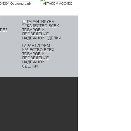
-5304 Осциллограф
AKTAKOM АОС-5302 Осциллограф
AKTAKOM АОС-
ГАРАНТИРУЕМ
КАЧЕСТВО ВСЕХ
ТОВАРОВ И
ПРОВЕДЕНИЕ
НАДЕЖНОЙ
СДЕЛКИ