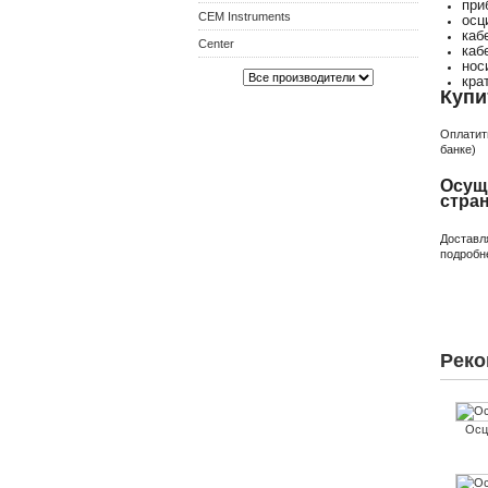
при
CEM Instruments
осц
каб
Center
каб
нос
кра
Купи
Оплатит
банке)
Осущ
стра
Доставл
подробн
Реко
Осц