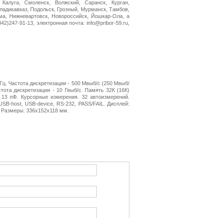
 Калуга, Смоленск, Волжский, Саранск, Курган,
Владикавказ, Подольск, Грозный, Мурманск, Тамбов,
ма, Нижневартовск, Новороссийск, Йошкар-Ола, а
2)247-91-13, электронная почта: info@pribor-59.ru,
Гц. Частота дискретизации - 500 Мвыб/с (250 Мвыб/
тота дискретизации - 10 Гвыб/с. Память 32К (16К)
 13 пФ. Курсорные измерения. 32 автоизмерений.
SB-host, USB-device, RS-232, PASS/FAIL. Дисплей:
кг. Размеры: 336x152x118 мм.