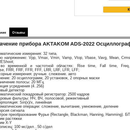
ание
Отзывы
ачение прибора AKTAKOM ADS-2022 Осциллогра
оматические измерения: 32 типа.
по напряжению: Vpp, Vmax, Vmin, Vamp, Vtop, Vbase, Vavg, Mean, Crm
EShoot;
во временной и частотной областях: Rise time, Fall time, Freq,
se, FRR, FRF, FFR, FFF, LRR, LRF, LFR, LFF;
сорные измерения: ручные. слежение. авто
нение: 20 осциллограмм, 20 установок, 2 опорных маски
аничение полосы: 20 МГц
кция усреднения (4..256)
овый детектор
оматический покадровый регистратор: 2500 кадров
ровые фильтры: НЧ, ВЧ, полосовой, режективный
ерполяция: Sin(x)/x, линейная
ематические операции: сложение, вычитание, умножение, деление
ерсия сигнала
трое преобразование Фурье (Rectangle, Blackman, Hanning, Hamming). БП
им растяжки
им X-Y
описец: 100 мс/дел...50 с/дел