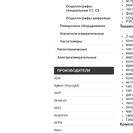
вст
реж
Осциллографы
тес
специальные С7, С9
фор
сох
Осциллографы цифровые
РУ
Поверочное оборудование
Технич
Усилители измерительные
2 к
пол
Частотомеры
мак
час
Теплотехнические
мак
вер
Электроизмерительные
коэ
вре
вхо
ПРОИЗВОДИТЕЛИ
мак
коэ
ADA
ист
Agilent (Keysight)
тип
тип
AKIP
дис
инт
Aktakom
пита
пот
AND
масс
габ
Angstrem
Габ
APPA
Компл
Atten