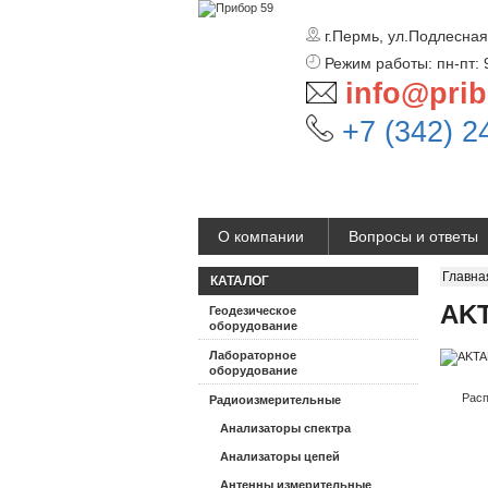
г.Пермь, ул.Подлесная
Режим работы: пн-пт: 
info@prib
+7 (342) 2
О компании
Вопросы и ответы
Главна
КАТАЛОГ
AKT
Геодезическое
оборудование
Лабораторное
оборудование
Расп
Радиоизмерительные
Анализаторы спектра
Анализаторы цепей
Антенны измерительные