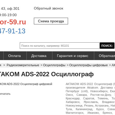
Обратный звонок
 43, оф.301
9:00-19:00
or-59.ru
Схема проезда
47-91-13
Оплата
Доставка
Гарантия и сервис
Обратная
я
>
Радиоизмерительные
>
Осциллографы
>
Осциллографы цифровые
>
A
AKOM ADS-2022 Осциллограф
AKTAKOM ADS-2022 Осциллограф (Г
производителя Aktakom. Доставка 
Петербург (спб), Новосибирск, Ека
ечатать
Омск, Самара, Ростов-на-Дону, 
Краснодар, Саратов, Тюмень, Тол
Хабаровск, Ярославль, Владивос
Новокузнецк, Рязань, Астрахань, На
Тула, Калининград, Курск, Сева
Магнитогорск, Иваново, Брянск,