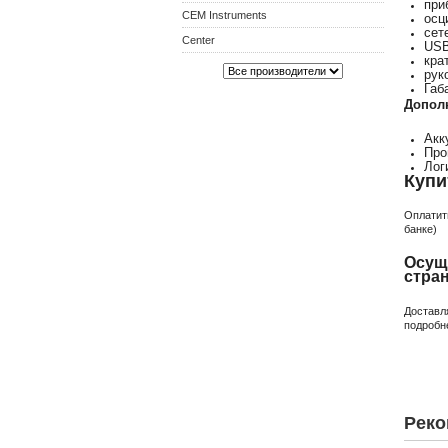
при
CEM Instruments
осц
сет
Center
USB
кра
рук
Габ
Допол
Акк
Про
Лог
Купи
Оплатит
банке)
Осущ
стра
Доставл
подробн
Реко