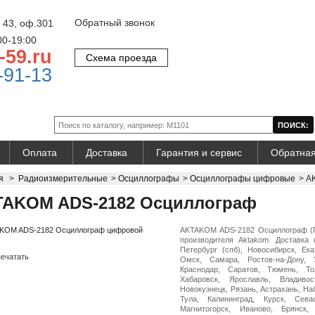
Обратный звонок
 43, оф.301
00-19:00
-59.ru
Схема проезда
-91-13
Оплата
Доставка
Гарантия и сервис
Обратная
я
>
Радиоизмерительные
>
Осциллографы
>
Осциллографы цифровые
>
A
AKOM ADS-2182 Осциллограф
AKTAKOM ADS-2182 Осциллограф (Г
производителя Aktakom. Доставка 
Петербург (спб), Новосибирск, Ека
ечатать
Омск, Самара, Ростов-на-Дону, 
Краснодар, Саратов, Тюмень, Тол
Хабаровск, Ярославль, Владивос
Новокузнецк, Рязань, Астрахань, На
Тула, Калининград, Курск, Сева
Магнитогорск, Иваново, Брянск,