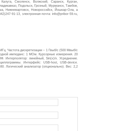
 Калуга, Смоленск, Волжский, Саранск, Курган,
Владикавказ, Подольск, Грозный, Мурманск, Тамбов,
ма, Нижневартовск, Новороссийск, Йошкар-Ола, а
2)247-91-13, электронная почта: info@pribor-59.ru,
МГц. Частота дискретизации – 1 Гвыб/с (500 Мвыб/с
Входной импеданс: 1 МОм. Курсорные измерения. 20
Ф. Интерполятор: линейный, Sin(x)/x. Усреднение.
циллограммы. Интерфейс: USB-host, USB-device.
80. Логический анализатор (опционально). Вес: 2,2