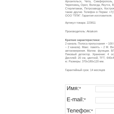
Архангельск, Чита, Симферополь,
Череповец, Орел, Вологда, Якутск, 
Стерлитамак, Петрозаводск, Костро
также другие. Телефон в Перми: +7(34
ООО "ППК". Гарантия изготовителя.
Артикул товара: 223811
Производитель: Aktakom
Краткие характеристики:
2 канала. Полоса пропускания – 100 
– 2 канала). Макс. память – 2 М. 
автоизмерения. Матем. функции. БП
Пиковый детектор. Хранение: 4 ос
Дисплей: 20 см, цветной, TFT, 640х4
кг. Размеры: 370x180x120 мм.
Гарантийный срок: 14 месяцев
Имя:
*
E-mail:
*
Телефон:
*