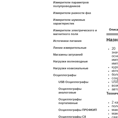
Измерители параметров
полупроводников
Измерители разности фаз
Измерители шумовых
характеристик
Опис
Измерители электрического и
магнитного поля
Назн
Источники питания
Линии измерительные
20 
зна
Магазины затуханий
осн
имп
Нагрузки волноводные
имп
кур
Нагрузки коаксиальные
инт
бол
Осциллографы
сох
USB
USB Осциллографы
воз
Осциллографы
авт
аналоговые
Технич
Осциллографы
2 к
портативные
пол
мак
Осциллографы ПРОФКИП
мак
Осциллографы С8
свя