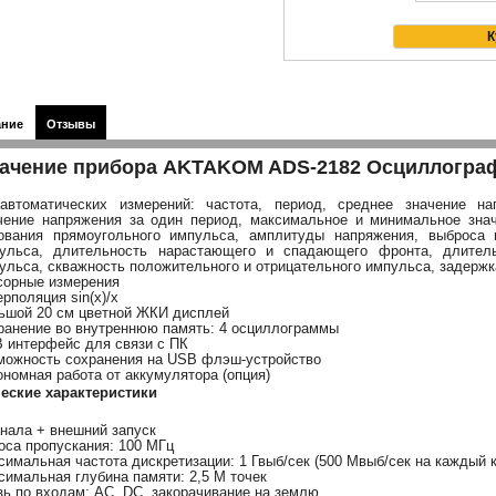
ание
Отзывы
ачение прибора AKTAKOM ADS-2182 Осциллогра
автоматических измерений: частота, период, среднее значение на
чение напряжения за один период, максимальное и минимальное зна
ования прямоугольного импульса, амплитуды напряжения, выброса 
ульса, длительность нарастающего и спадающего фронта, длитель
ульса, скважность положительного и отрицательного импульса, задерж
сорные измерения
ерполяция sin(x)/x
ьшой 20 см цветной ЖКИ дисплей
ранение во внутреннюю память: 4 осциллограммы
 интерфейс для связи с ПК
можность сохранения на USB флэш-устройство
ономная работа от аккумулятора (опция)
еские характеристики
анала + внешний запуск
оса пропускания: 100 МГц
симальная частота дискретизации: 1 Гвыб/сек (500 Мвыб/сек на каждый 
симальная глубина памяти: 2,5 М точек
зь по входам: AC, DC, закорачивание на землю