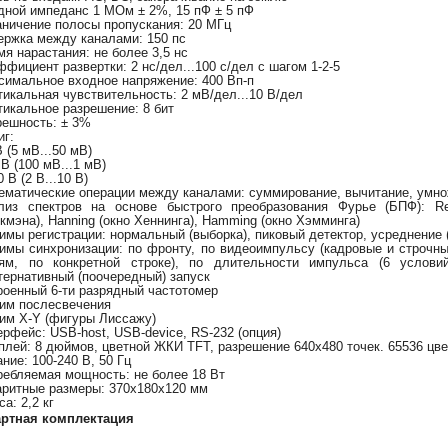
дной импеданс 1 МОм ± 2%, 15 пФ ± 5 пФ
аничение полосы пропускания: 20 МГц
ержка между каналами: 150 пс
мя нарастания: не более 3,5 нс
ффициент развертки: 2 нс/дел...100 с/дел с шагом 1-2-5
симальное входное напряжение: 400 Вп-п
тикальная чувствительность: 2 мВ/дел...10 В/дел
тикальное разрешение: 8 бит
решность: ± 3%
иг:
В (5 мВ...50 мВ)
 В (100 мВ...1 мВ)
 В (2 В...10 В)
ематические операции между каналами: суммирование, вычитание, умно
лиз спектров на основе быстрого преобразования Фурье (БПФ): Rec
кмэна), Hanning (окно Хеннинга), Hamming (окно Хэмминга)
имы регистрации: нормальный (выборка), пиковый детектор, усреднение (
имы синхронизации: по фронту, по видеоимпульсу (кадровые и строчн
ям, по конкретной строке), по длительности импульса (6 условий
тернативный (поочередный) запуск
роенный 6-ти разрядный частотомер
им послесвечения
им X-Y (фигуры Лиссажу)
ерфейс: USB-host, USB-device, RS-232 (опция)
плей: 8 дюймов, цветной ЖКИ TFT, разрешение 640x480 точек. 65536 цв
ание: 100-240 В, 50 Гц
ребляемая мощность: не более 18 Вт
аритные размеры: 370x180x120 мм
а: 2,2 кг
артная комплектация