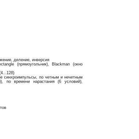
жение, деление, инверсия
tangle (прямоугольник), Blackman (окно
4...128)
ые синхроимпульсы, по четным и нечетным
), по времени нарастания (6 условий),
етов