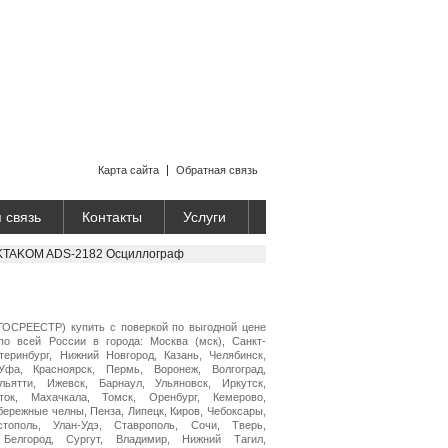
Карта сайта
Обратная связь
 связь
Контакты
Услуги
KTAKOM ADS-2182 Осциллограф
ОСРЕЕСТР) купить с поверкой по выгодной цене
по всей России в города: Москва (мск), Санкт-
теринбург, Нижний Новгород, Казань, Челябинск,
Уфа, Красноярск, Пермь, Воронеж, Волгоград,
ьятти, Ижевск, Барнаул, Ульяновск, Иркутск,
ток, Махачкала, Томск, Оренбург, Кемерово,
бережные челны, Пенза, Липецк, Киров, Чебоксары,
стополь, Улан-Удэ, Ставрополь, Сочи, Тверь,
 Белгород, Сургут, Владимир, Нижний Тагил,