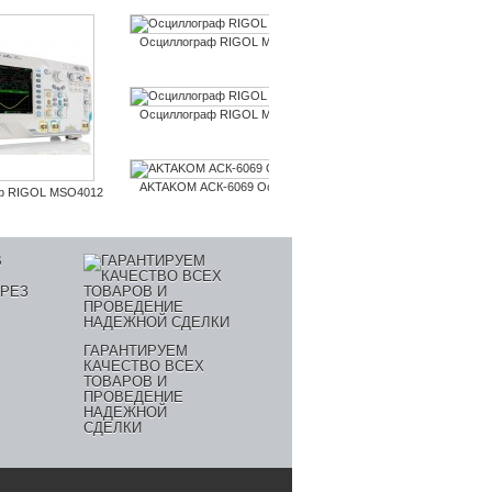
Осциллограф RIGOL MSO4014
Осциллограф RIGOL 
Осциллограф RIGOL MSO4054
Осциллограф RIGOL D
AKTAKOM АСК-6069 Осциллограф
AKTAKOM АСК-5209
ф RIGOL MSO4012
ГАРАНТИРУЕМ
КАЧЕСТВО ВСЕХ
ТОВАРОВ И
ПРОВЕДЕНИЕ
НАДЕЖНОЙ
СДЕЛКИ