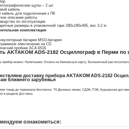
бор
иллографические щупы – 2 шт.
евой кабель
 кабель для подключения к ПК
ткое описание работы
оводство по эксплуатации
аритные размеры в упаковочной таре 280х180х405, вес 3,2 кг.
нительная комплектация
умуляторная батарея MSO-батарея
граммное обеспечение на CD
ический пробник АСА-6516
ть AKTAKOM ADS-2182 Осциллограф в Перми по 
ь прибор можно: Наличными; Оплата на банковскую карту; Безналичный расчет(оплата 
ествляем доставку прибора AKTAKOM ADS-2182 Осцилл
нам ближнего зарубежья
яем товар до терминала бесплатно: ТК Деловые линии; СДЭК; ПЭК; Курьерская доставк
ее в разделе
Доставка
мендуем ознакомиться: