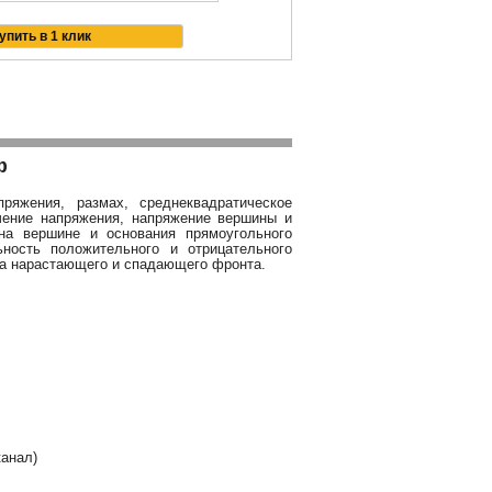
ф
пряжения, размах, среднеквадратическое
чение напряжения, напряжение вершины и
на вершине и основания прямоугольного
ность положительного и отрицательного
ка нарастающего и спадающего фронта.
канал)