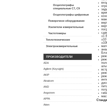
вхо
Осциллографы
огр
специальные С7, С9
зад
вре
Осциллографы цифровые
коэ
мак
Поверочное оборудование
вер
вер
Усилители измерительные
пог
сдв
Частотомеры
±1 
±10
Теплотехнические
±100
мат
Электроизмерительные
ана
Блэ
реж
ПРОИЗВОДИТЕЛИ
реж
пол
ADA
аль
Agilent (Keysight)
вст
реж
AKIP
реж
инт
Aktakom
дис
пит
AND
пот
габ
Angstrem
масс
APPA
Станд
Atten