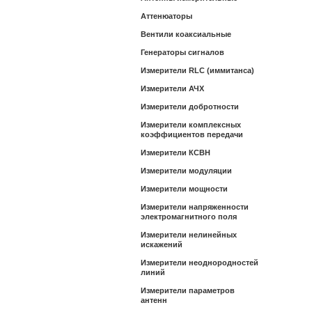
Аттенюаторы
Вентили коаксиальные
Генераторы сигналов
Измерители RLC (иммитанса)
Измерители АЧХ
Измерители добротности
Измерители комплексных
коэффициентов передачи
Измерители КСВН
Измерители модуляции
Измерители мощности
Измерители напряженности
электромагнитного поля
Измерители нелинейных
искажений
Измерители неоднородностей
линий
Измерители параметров
антенн