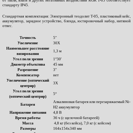
от пыли, влаги и других негативных воздействий RGK T-05 соответствует
стандарту IP45.
Стандартная комплектация: Электронный теодолит T-05, пластиковый кейс,
аккумулятор, зарядное устройство, бленда, юстировочный набор, нитяной
отвес.
Точность
5"
Увеличение
30X
Наименьшее расстояние
1,3 м
визирования
Угол поля зрения
1°30'
Диаметр объектива
45 мм
Разрешение
3"
Компенсатор
нет
Увеличение (оптический
3X
центрир)
Угол поля зрения
5°
(оптический центрир)
Алкалиновая батарея или перезаряжаемый Ni-
Батарея
H2 аккумулятор
Напряжение питания
4,8 В
Время работы
36 ч (с щелочной батареей)
Масса
4,8 кг (без кейса), 7,0 кг (с кейсом)
Размеры
164x154x340 мм