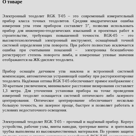
О товаре
Электронный теодолит RGK T-05 – это современный измерительный
прибор класса точных теодолитов. Средняя квадратическая ошибка
измерения угла этим прибором составляет 5”, позволяя использовать
прибор для инженерно-геодезических изысканий и проектных работ в
строительстве, требующих повышенной точности. RGK-05 – это
высокотехнологичный электронный инструмент, оснащённый точной
системой определения угла поворота. При работе полностью исключается
ошибка при считывании показаний – электроника безошибочно
регистрирует степень поворота лимба, и измеренные угловые значения
отображаются на ЖК-дисплее теодолита.
Прибор оснащён датчиком угла наклона и встроенной системой
компенсации, автоматически устраняющей ошибку при расгоризонтировке
теодолита. Надёжная оптика RGK T-05 обеспечивает прямое изображение с
30-кратным увеличением, минимальное расстояние визирования составляет
1,3 метра. Для уточнения установки прибора на точке проведения
измерений теодолит оснащается системой оптического либо лазерного
центрирования. Оптическое центрирование обеспечивает несколько
большую точность, но лазерное проще, быстрее и позволяет работать в
условиях недостаточного освещения.
Электронный теодолит RGK T-05 – прочный и надёжный прибор. Корпус
устройства, рабочие узлы, винты наводки, трегерные винты и зрительная
трубка выполнены из высококачественных материалов. По уровню защиты