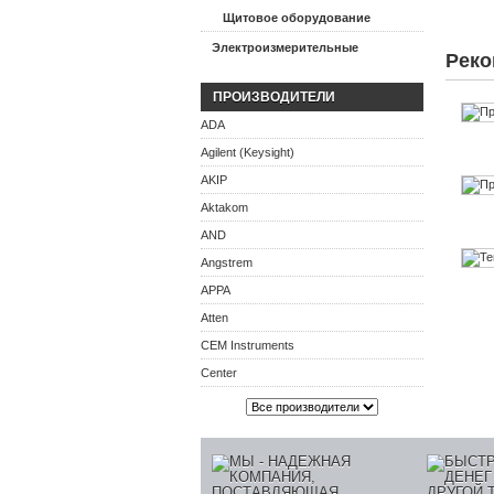
Щитовое оборудование
Электроизмерительные
Реко
ПРОИЗВОДИТЕЛИ
ADA
Agilent (Keysight)
AKIP
Aktakom
AND
Angstrem
APPA
Atten
CEM Instruments
Center