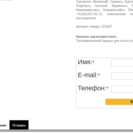
Смоленск, Волжский, Саранск, Курга
Подольск, Грозный, Мурманск, Т
Нижневартовск, Новороссийск, Й
+7(342)247-91-13, электронная п
изготовителя.
Артикул товара: 223187
Краткие характеристики:
Тепловизионный прицел для охоты о
Имя:
*
E-mail:
*
Телефон:
*
ание
Отзывы