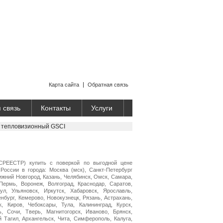
Карта сайта
Обратная связь
 связь
Контакты
Услуги
 тепловизионный GSCI
СРЕЕСТР) купить с поверкой по выгодной цене
России в города: Москва (мск), Санкт-Петербург
Нижний Новгород, Казань, Челябинск, Омск, Самара,
Пермь, Воронеж, Волгоград, Краснодар, Саратов,
ул, Ульяновск, Иркутск, Хабаровск, Ярославль,
нбург, Кемерово, Новокузнецк, Рязань, Астрахань,
, Киров, Чебоксары, Тула, Калининград, Курск,
ь, Сочи, Тверь, Магнитогорск, Иваново, Брянск,
й Тагил, Архангельск, Чита, Симферополь, Калуга,