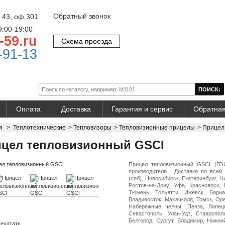
Обратный звонок
 43, оф.301
9:00-19:00
-59.ru
Схема проезда
-91-13
Оплата
Доставка
Гарантия и сервис
Обратная
я
>
Теплотехнические
>
Тепловизоры
>
Тепловизионные прицелы
>
Прицел
цел тепловизионный GSCI
Прицел тепловизионный GSCI (ГО
производителя . Доставка по всей 
(спб), Новосибирск, Екатеринбург, 
Ростов-на-Дону, Уфа, Красноярск, 
Тюмень, Тольятти, Ижевск, Барна
Владивосток, Махачкала, Томск, Оре
Набережные челны, Пенза, Липецк
Севастополь, Улан-Удэ, Ставропол
Белгород, Сургут, Владимир, Нижни
ечатать