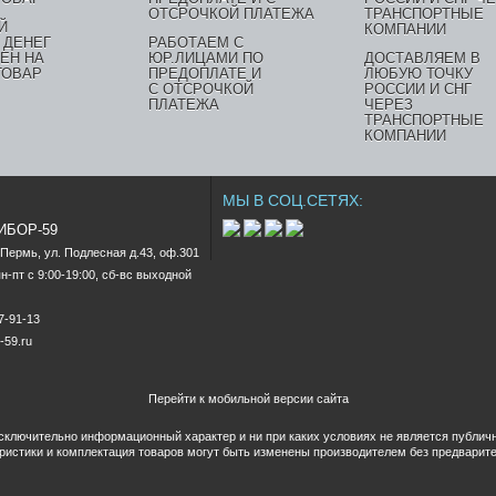
Й
 ДЕНЕГ
РАБОТАЕМ С
ЕН НА
ЮР.ЛИЦАМИ ПО
ДОСТАВЛЯЕМ В
ТОВАР
ПРЕДОПЛАТЕ И
ЛЮБУЮ ТОЧКУ
С ОТСРОЧКОЙ
РОССИИ И СНГ
ПЛАТЕЖА
ЧЕРЕЗ
ТРАНСПОРТНЫЕ
КОМПАНИИ
МЫ В СОЦ.СЕТЯХ:
РИБОР-59
.Пермь, ул. Подлесная д.43, оф.301

-пт c 9:00-19:00, сб-вс выходной

47-91-13
-59.ru
Перейти к мобильной версии сайта
исключительно информационный характер и ни при каких условиях не является публи
еристики и комплектация товаров могут быть изменены производителем без предварит