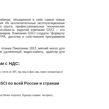
рабинах, объединили в себе самые новые
емя. Их исключительные эксплуатационные
го опыта, профессиональных технических
пособность изделий компании GSCI – это
женеров. Компания GSCI создали "формулу
FPA, дисплеи и собственное программное
 планки Пикатинни 1913, мягкий чехол для
ик удлиненный, видео-кабель, адаптер для
ам с НДС:
счета от ИП, юр.лиц и физ.лиц через оператора в
CI по всей России и странам
а Dimex-express, Курьер-сервис экспресс,