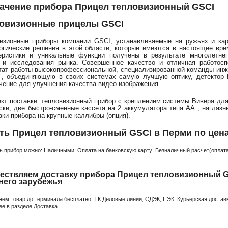
ачение прибора Прицел тепловизионный GSCI
овизионные прицелы GSCI
изионные приборы компании GSCI, устанавливаемые на ружьях и ка
огические решения в этой области, которые имеются в настоящее вр
еристики и уникальные функции получены в результате многолетне
 и исследования рынка. Совершенное качество и отличная работос
тат работы высокопрофессиональной, специализированной команды ин
", объединяющую в своих системах самую лучшую оптику, детектор 
чение для улучшения качества видео-изображения.
кт поставки: тепловизионный прибор с креплением системы Вивера для
ски, две быстро-сменные кассета на 2 аккумулятора типа AA , наглазн
вки прибора на крупные каллибры (опция).
ть Прицел тепловизионный GSCI в Перми по цен
ь прибор можно: Наличными; Оплата на банковскую карту; Безналичный расчет(оплата 
ествляем доставку прибора Прицел тепловизионный GS
него зарубежья
яем товар до терминала бесплатно: ТК Деловые линии; СДЭК; ПЭК; Курьерская доставк
ее в разделе
Доставка