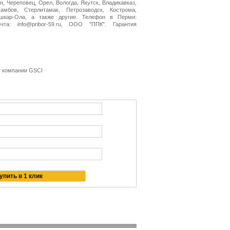
н, Череповец, Орел, Вологда, Якутск, Владикавказ,
амбов, Стерлитамак, Петрозаводск, Кострома,
ошкар-Ола, а также другие. Телефон в Перми:
очта: info@pribor-59.ru, ООО "ППК". Гарантия
т компании GSCI