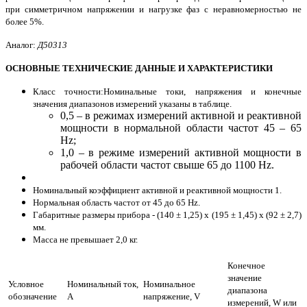
при симметричном напряжении и нагрузке фаз с неравномерностью не
более 5%.
Аналог:
Д50313
ОСНОВНЫЕ ТЕХНИЧЕСКИЕ ДАННЫЕ И ХАРАКТЕРИСТИКИ
Класс точности:Номинальные токи, напряжения и конечные
значения диапазонов измерений указаны в таблице.
0,5 – в режимах измерений активной и реактивной
мощности в нормальной области частот 45 – 65
Hz;
1,0 – в режиме измерений активной мощности в
рабочей области частот свыше 65 до 1100 Hz.
Номинальный коэффициент активной и реактивной мощности 1.
Нормальная область частот от 45 до 65 Hz.
Габаритные размеры прибора - (140 ± 1,25) х (195 ± 1,45) х (92 ± 2,7)
мм.
Масса не превышает 2,0 кг.
Конечное
значение
Условное
Номинальный ток,
Номинальное
диапазона
обозначение
А
напряжение, V
измерений, W или