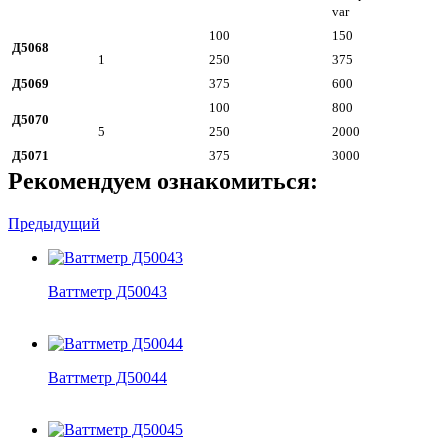
var
100
150
Д5068
1
250
375
Д5069
375
600
100
800
Д5070
5
250
2000
Д5071
375
3000
Рекомендуем ознакомиться:
Предыдущий
Ваттметр Д50043
Ваттметр Д50044