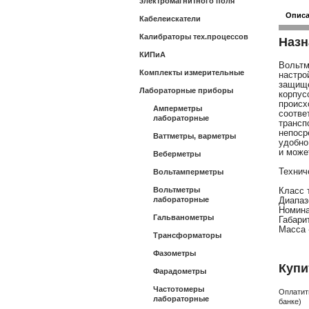
электромагнитного поля
Опис
Кабелеискатели
Калибраторы тех.процессов
Назн
КИПиА
Вольтм
Комплекты измерительные
настро
защищ
Лабораторные приборы
корпу
происх
Амперметры
соотве
лабораторные
трансп
непоср
Ваттметры, варметры
удобно
и може
Веберметры
Технич
Вольтамперметры
Вольтметры
Класс т
лабораторные
Диапаз
Номинал
Гальванометры
Габари
Масса -
Трансформаторы
Фазометры
Купи
Фарадометры
Частотомеры
Оплатит
лабораторные
банке)