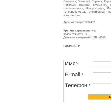
Смоленск, Волжский, Саранск, Курга
Подольск, Грозный, Мурманск, Т
Нижневартовск, Новороссийск, Й
+7(342)247-91-13, электронная п
изготовителя.
Артикул товара: 2234462
Краткие характеристики:
Класс точности - 0,5.
Диапазон измерений - 15В - 600В.
ГОСРЕЕСТР
Имя:
*
E-mail:
*
Телефон:
*