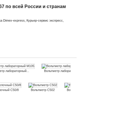
7 по всей России и странам
а Dimex-express, Курьер-сервис экспресс,
тр лабораторный...
Вольтметр лабораторный М106
Милливольтме
лочный С50/8
Вольтметр С502
Вольтметр С502/1
Вольтметр С502