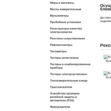
Меры и магазины
Осущ
ближ
Мосты измерительные
Мультиметры
Доставл
подробн
Пробойные установки
Регистраторы качества
электроэнергии
Реостаты сопротивления
Реко
Рефлектометры
Тесламетры
Тестеры антистатики
Вол
Тестеры и комбинированные
приборы
Тестеры электроустановок
Вол
Токоизмерительные клещи
Трассоискатели
Устройства проверки
релейной защиты и
автоматики (РЗА)
Фазоуказатели