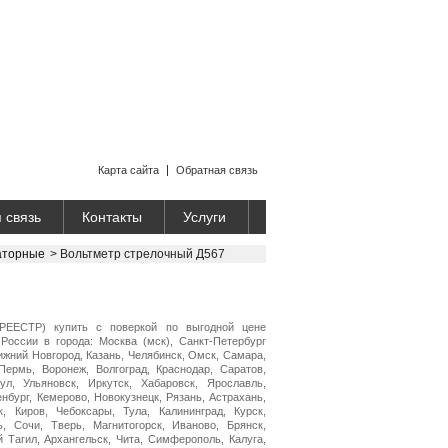
Карта сайта
Обратная связь
 связь
Контакты
Услуги
аторные
>
Вольтметр стрелочный Д567
РЕЕСТР) купить с поверкой по выгодной цене
России в города: Москва (мск), Санкт-Петербург
Нижний Новгород, Казань, Челябинск, Омск, Самара,
Пермь, Воронеж, Волгоград, Краснодар, Саратов,
ул, Ульяновск, Иркутск, Хабаровск, Ярославль,
нбург, Кемерово, Новокузнецк, Рязань, Астрахань,
, Киров, Чебоксары, Тула, Калининград, Курск,
ь, Сочи, Тверь, Магнитогорск, Иваново, Брянск,
й Тагил, Архангельск, Чита, Симферополь, Калуга,