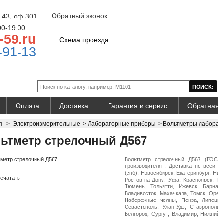
Обратный звонок
 43, оф.301
00-19:00
-59.ru
Схема проезда
-91-13
Оплата
Доставка
Гарантия и сервис
Обратная
я
>
Электроизмерительные
>
Лабораторные приборы
>
Вольтметры лабор
ьтметр стрелочный Д567
Вольтметр стрелочный Д567 (ГОС
производителя . Доставка по всей 
(спб), Новосибирск, Екатеринбург, 
ечатать
Ростов-на-Дону, Уфа, Красноярск, 
Тюмень, Тольятти, Ижевск, Барна
Владивосток, Махачкала, Томск, Оре
Набережные челны, Пенза, Липецк
Севастополь, Улан-Удэ, Ставропол
Белгород, Сургут, Владимир, Нижни