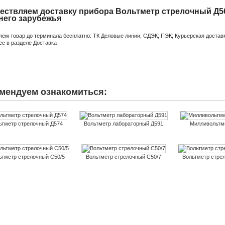
ествляем доставку прибора Вольтметр стрелочный Д56
него зарубежья
яем товар до терминала бесплатно: ТК Деловые линии; СДЭК; ПЭК; Курьерская доставк
ее в разделе
Доставка
мендуем ознакомиться:
ьтметр стрелочный Д574
Вольтметр лабораторный Д591
Милливольтме
ьтметр стрелочный С50/5
Вольтметр стрелочный С50/7
Вольтметр стре