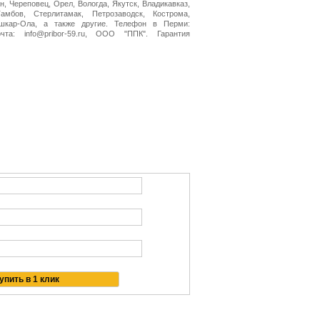
н, Череповец, Орел, Вологда, Якутск, Владикавказ,
амбов, Стерлитамак, Петрозаводск, Кострома,
ошкар-Ола, а также другие. Телефон в Перми:
очта: info@pribor-59.ru, ООО "ППК". Гарантия