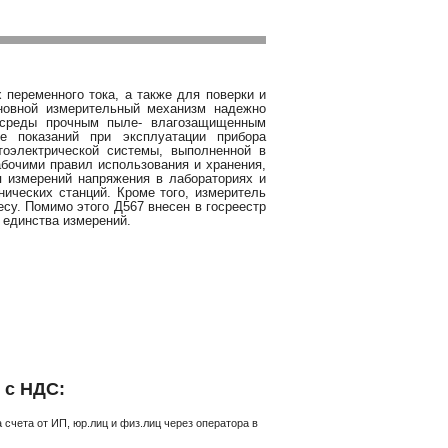
переменного тока, а также для поверки и
сновной измерительный механизм надежно
 среды прочным пыле- влагозащищенным
е показаний при эксплуатации прибора
тоэлектрической системы, выполненной в
бочими правил использования и хранения,
я измерений напряжения в лабораториях и
нических станций. Кроме того, измеритель
су. Помимо этого Д567 внесен в госреестр
 единства измерений.
 с НДС:
счета от ИП, юр.лиц и физ.лиц через оператора в