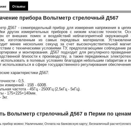
ание
Отзывы
ачение прибора Вольтметр стрелочный Д567
етр Д567 - семипредельный прибор для измерения напряжения в цепях 
йки других измерительных приборов с низким классом точности. О
ен от внешних помех и воздействий неблагоприятной окружающей
сом, изготовленным из самых передовых материалов. Установлени
одит менее нескольких секунд за счет высокочувствительной магни
тствии с техническими условиями ТУ, предполагающими соблюдение ра
ортировки и монтирования. Д567 подходит для регулярного проведени
едственной близости к производству, а также передвижных электротех
 использовать в полевых условиях благодаря небольшим габаритам и ве
т использоваться в сфере государственного регулирования обеспечения
еские характеристики Д567:
очности - 0,5.
он измерений - 15В - 600В.
ьная частота - 45Гц - 2500Гц (2,5кГц - 5кГц).
ты - 175×225×140мм.
 3кг.
ть Вольтметр стрелочный Д567 в Перми по ценам
ь прибор можно: Наличными; Оплата на банковскую карту; Безналичный расчет(оплата 