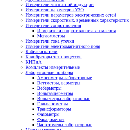
Измерители магнитной индукции
Измерители параметров УЗО
Измерители параметров электрических сетей
Измерители скоростных, временных характеристик 
Измерители сопротивления
Измерители сопротивления заземления
Мегаомметры
Измерители тока утечки
Измерители электромагнитного поля
Кабелеискатели
Калибраторы тех.процессов
КИПиА
Комплекты измерительные
Лабораторные приборы
Амперметры лабораторные
Ваттметры, варметры
Веберметры
Вольтамперметры
Вольтметры лабораторные
Гальванометры
Трансформаторы
Фазометры
Фарадометры
Частотомеры лабораторные
Меры и магазины