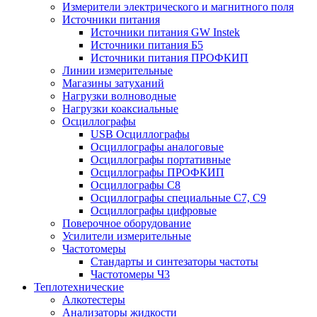
Измерители электрического и магнитного поля
Источники питания
Источники питания GW Instek
Источники питания Б5
Источники питания ПРОФКИП
Линии измерительные
Магазины затуханий
Нагрузки волноводные
Нагрузки коаксиальные
Осциллографы
USB Осциллографы
Осциллографы аналоговые
Осциллографы портативные
Осциллографы ПРОФКИП
Осциллографы С8
Осциллографы специальные С7, С9
Осциллографы цифровые
Поверочное оборудование
Усилители измерительные
Частотомеры
Стандарты и синтезаторы частоты
Частотомеры Ч3
Теплотехнические
Алкотестеры
Анализаторы жидкости