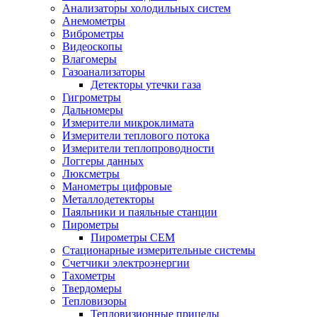
Анализаторы холодильных систем
Анемометры
Виброметры
Видеоскопы
Влагомеры
Газоанализаторы
Детекторы утечки газа
Гигрометры
Дальномеры
Измерители микроклимата
Измерители теплового потока
Измерители теплопроводности
Логгеры данных
Люксметры
Манометры цифровые
Металлодетекторы
Паяльники и паяльные станции
Пирометры
Пирометры CEM
Стационарные измерительные системы
Счетчики электроэнергии
Тахометры
Твердомеры
Тепловизоры
Тепловизионные прицелы