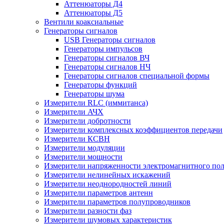
Аттенюаторы Д4
Аттенюаторы Д5
Вентили коаксиальные
Генераторы сигналов
USB Генераторы сигналов
Генераторы импульсов
Генераторы сигналов ВЧ
Генераторы сигналов НЧ
Генераторы сигналов специальной формы
Генераторы функций
Генераторы шума
Измерители RLC (иммитанса)
Измерители АЧХ
Измерители добротности
Измерители комплексных коэффициентов передачи
Измерители КСВН
Измерители модуляции
Измерители мощности
Измерители напряженности электромагнитного по
Измерители нелинейных искажений
Измерители неоднородностей линий
Измерители параметров антенн
Измерители параметров полупроводников
Измерители разности фаз
Измерители шумовых характеристик