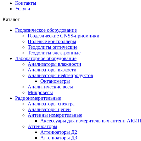
Контакты
Услуги
Каталог
Геодезическое оборудование
Геодезические GNSS-приемники
Полевые контроллеры
Теодолиты оптические
Теодолиты электронные
Лабораторное оборудование
Анализаторы влажности
Анализаторы вязкости
Анализаторы нефтепродуктов
Октанометры
Аналитические весы
Микровесы
Радиоизмерительные
Анализаторы спектра
Анализаторы цепей
Антенны измерительные
Аксессуары для измерительных антенн АКИ
Аттенюаторы
Аттенюаторы Д2
Аттенюаторы Д3