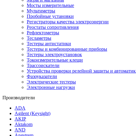
Мосты измерительные
Мультиметры
Пробойные установки
Регистраторы качества электроэнергии
Реостаты сопротивления
Рефлектометры
Тесламетры
Тестеры антистатики
Тестеры и комбинированные приборы
Тестеры электроустановок
Токоизмерительные клещи
Трассоискатели
Устройства проверки релейной защиты и автоматик
Фазоуказатели
Электрические тестеры
Электронные нагрузки
Производители
ADA
Agilent (Keysight)
AKIP
Aktakom
AND
Angstrem