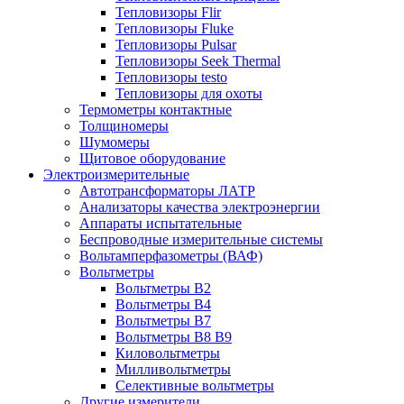
Тепловизоры Flir
Тепловизоры Fluke
Тепловизоры Pulsar
Тепловизоры Seek Thermal
Тепловизоры testo
Тепловизоры для охоты
Термометры контактные
Толщиномеры
Шумомеры
Щитовое оборудование
Электроизмерительные
Автотрансформаторы ЛАТР
Анализаторы качества электроэнергии
Аппараты испытательные
Беспроводные измерительные системы
Вольтамперфазометры (ВАФ)
Вольтметры
Вольтметры В2
Вольтметры В4
Вольтметры В7
Вольтметры В8 В9
Киловольтметры
Милливольтметры
Селективные вольтметры
Другие измерители