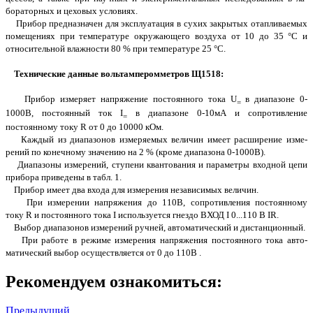
бораторных и цеховых условиях.
Прибор предназначен для эксплуатация в сухих закрытых отапливае­мых
помещениях при температуре окружающего воздуха от 10 до 35 °С и
относительной влажности 80 % при температуре 25 °С.
Технические данные в
ольтамперомметров
Щ
1
5
1
8:
Прибор измеряет напряжение постоянного тока U
в диапазоне 0-
=
1000В, постоянный ток І
в диапазоне 0-10мА и сопротивление
=
постоянному току R от 0 до 10000 кОм.
Каждый из диапазонов измеряемых величин имеет расширение изме­
рений по конечному значению на 2 % (кроме диапазона 0-1000В).
Диапазоны измерений, ступени квантования и параметры входной цепи
прибора приведены в табл. 1.
Прибор имеет два входа для измерения независимых величин.
При измерении напряжения до 110В, сопротивления постоянному
току R и постоянного тока I используется гнездо ВХОД I 0...110 В IR.
Выбор диапазонов измерений ручней, автоматический и дистанцион­ный.
При работе в режиме измерения напряжения постоянного тока авто­
матический выбор осуществляется от 0 до 110В .
Рекомендуем ознакомиться:
Предыдущий