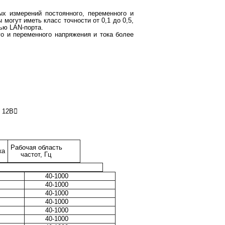
х измерений постоянного, переменного и
могут иметь класс точности от 0,1 до 0,5,
ью LAN-порта.
о и переменного напряжения и тока более
я 12В
Рабочая область
ка
частот, Гц
 точности 0,5
40-1000
40-1000
40-1000
40-1000
40-1000
40-1000