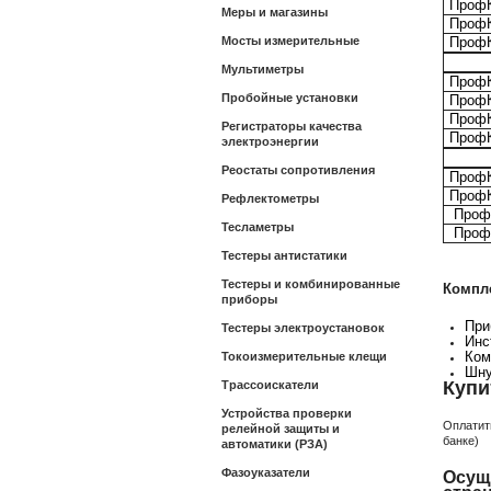
ПрофК
Меры и магазины
ПрофК
Мосты измерительные
ПрофК
Ла
Мультиметры
ПрофК
Пробойные установки
ПрофК
ПрофК
Регистраторы качества
ПрофК
электроэнергии
Ла
Реостаты сопротивления
ПрофК
ПрофК
Рефлектометры
ПрофК
Тесламетры
ПрофК
Тестеры антистатики
Тестеры и комбинированные
Компле
приборы
При
Тестеры электроустановок
Инс
Ком
Токоизмерительные клещи
Шну
Купи
Трассоискатели
Устройства проверки
Оплатит
релейной защиты и
банке)
автоматики (РЗА)
Фазоуказатели
Осущ