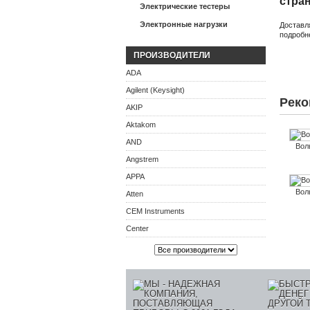
стра
Электрические тестеры
Электронные нагрузки
Доставл
подробн
ПРОИЗВОДИТЕЛИ
ADA
Agilent (Keysight)
Реко
AKIP
Aktakom
AND
Вол
Angstrem
APPA
Вол
Atten
CEM Instruments
Center