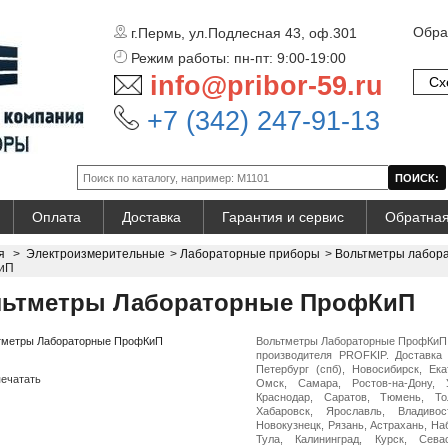
Обра
г.Пермь, ул.Подлесная 43, оф.301
Режим работы: пн-пт: 9:00-19:00
info@pribor-59.ru
Сх
+7 (342) 247-91-13
Оплата
Доставка
Гарантия и сервис
Обратная
я
>
Электроизмерительные
>
Лабораторные приборы
>
Вольтметры лабор
иП
льтметры Лабораторные ПрофКиП
Вольтметры Лабораторные ПрофКиП 
производителя PROFKIP. Доставка 
Петербург (спб), Новосибирск, Ека
ечатать
Омск, Самара, Ростов-на-Дону, 
Краснодар, Саратов, Тюмень, Тол
Хабаровск, Ярославль, Владивос
Новокузнецк, Рязань, Астрахань, На
Тула, Калининград, Курск, Сева