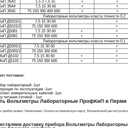
иП Э543
1,5 3 7,5 15
+
+
иП Э544
7,5 15 30 60
+
+
иП Э545
75 150 300 450 600
+
+
бораторные вольтметры класса
иП Д5015/1
7,5 15 30 60
иП Д5015/2
75 150 300 600
+
иП Д5081
7,5 15 30 60
+
+
иП Д5082
75 150 300 600
+
+
бораторные вольтметры класса
иП Д5055/1
7,5 15 30 60
иП Д5055/2
75 150 300 600
+
иП Д5102
7,5 15 30 60
+
+
иП Д5103
75 150 300 600
+
+
кт поставки:
бор лабораторный -1шт
трукция по эксплуатации -1шт
плект измерительных кабелей -1шт
р питания сетевой - 1шт
ть Вольтметры Лабораторные ПрофКиП в Перми 
ь прибор можно: Наличными; Оплата на банковскую карту; Безналичный расчет(оплата 
ествляем доставку прибора Вольтметры Лабораторны