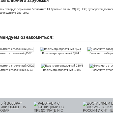
нам ближнего зарубежья
яем товар до терминала бесплатно: ТК Деловые линии; СДЭК; ПЭК; Курьерская доставк
ее в разделе
Доставка
мендуем ознакомиться:
ьтметр стрелочный Д567
Вольтметр стрелочный Д574
Вольтметр лабор
ьтметр стрелочный С50/3
Вольтметр стрелочный С50/5
Вольтметр стре