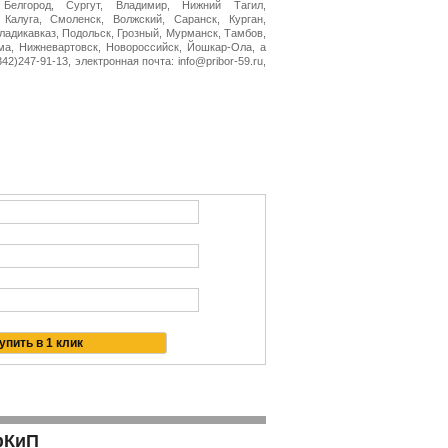
 Белгород, Сургут, Владимир, Нижний Тагил,
 Калуга, Смоленск, Волжский, Саранск, Курган,
Владикавказ, Подольск, Грозный, Мурманск, Тамбов,
ма, Нижневартовск, Новороссийск, Йошкар-Ола, а
2)247-91-13, электронная почта: info@pribor-59.ru,
фКиП