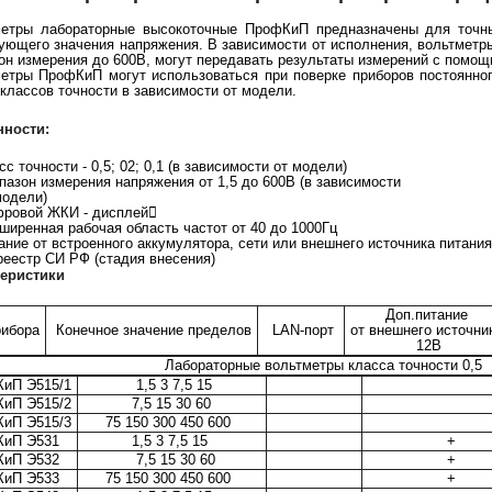
етры лабораторные высокоточные ПрофКиП предназначены для точны
ующего значения напряжения. В зависимости от исполнения, вольтметры 
он измерения до 600В, могут передавать результаты измерений с помощ
етры ПрофКиП могут использоваться при поверке приборов постоянног
 классов точности в зависимости от модели.
нности:
сс точности - 0,5; 02; 0,1 (в зависимости от модели)
пазон измерения напряжения от 1,5 до 600В (в зависимости
модели)
ровой ЖКИ - дисплей
ширенная рабочая область частот от 40 до 1000Гц
ание от встроенного аккумулятора, сети или внешнего источника питани
реестр СИ РФ (стадия внесения)
теристики
Доп.питание
рибора
Конечное значение пределов
LAN-порт
от внешнего источни
12В
бораторные вольтметры класса
иП Э515/1
1,5 3 7,5 15
иП Э515/2
7,5 15 30 60
иП Э515/3
75 150 300 450 600
иП Э531
1,5 3 7,5 15
+
иП Э532
7,5 15 30 60
+
иП Э533
75 150 300 450 600
+