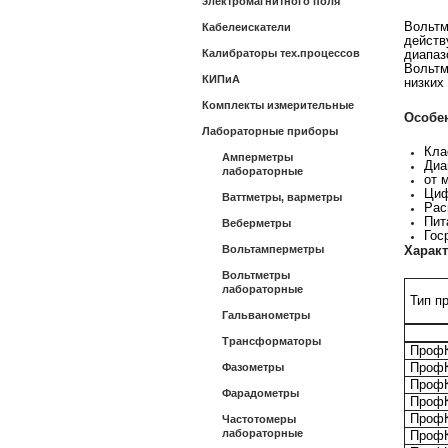
электромагнитного поля
Вольтм
Кабелеискатели
действ
Калибраторы тех.процессов
диапаз
Вольтм
КИПиА
низких
Комплекты измерительные
Особе
Лабораторные приборы
Кла
Амперметры
Диа
лабораторные
от 
Циф
Ваттметры, варметры
Рас
Пит
Веберметры
Гос
Вольтамперметры
Харак
Вольтметры
лабораторные
Тип п
Гальванометры
Ла
Трансформаторы
ПрофК
ПрофК
Фазометры
ПрофК
Фарадометры
ПрофК
ПрофК
Частотомеры
лабораторные
ПрофК