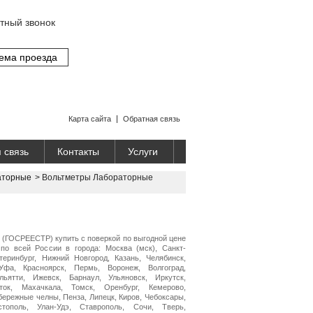
тный звонок
ема проезда
Карта сайта
Обратная связь
 связь
Контакты
Услуги
аторные
>
Вольтметры Лабораторные
(ГОСРЕЕСТР) купить с поверкой по выгодной цене
по всей России в города: Москва (мск), Санкт-
теринбург, Нижний Новгород, Казань, Челябинск,
Уфа, Красноярск, Пермь, Воронеж, Волгоград,
ьятти, Ижевск, Барнаул, Ульяновск, Иркутск,
ток, Махачкала, Томск, Оренбург, Кемерово,
бережные челны, Пенза, Липецк, Киров, Чебоксары,
стополь, Улан-Удэ, Ставрополь, Сочи, Тверь,