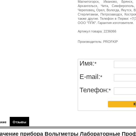
Магнитогорск, Иваново, Брянск,
Архангельск, Чита, Симферополь,
Череповец, Орел, Вологда, Якутск, 
Стерлитамак, Петрозаводск, Костро
также другие. Телефон в Перми: +7(34
ООО "ППК". Гарантия изготовителя.
Артикул товара: 2236066
Производитель: PROFKIP
Имя:
*
E-mail:
*
Телефон:
*
ание
Отзывы
ачение прибора Вольтметры Лабораторные Про