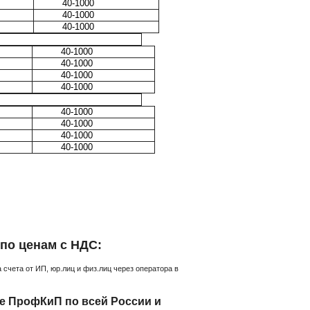
40-1000
40-1000
40-1000
 точности 0,2
+
40-1000
40-1000
40-1000
40-1000
 точности 0,1
+
40-1000
40-1000
40-1000
40-1000
по ценам с НДС:
счета от ИП, юр.лиц и физ.лиц через оператора в
е ПрофКиП по всей России и