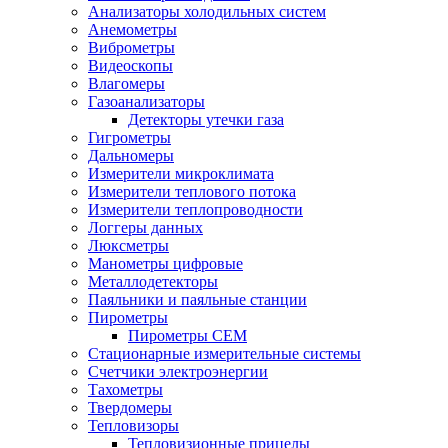
Анализаторы холодильных систем
Анемометры
Виброметры
Видеоскопы
Влагомеры
Газоанализаторы
Детекторы утечки газа
Гигрометры
Дальномеры
Измерители микроклимата
Измерители теплового потока
Измерители теплопроводности
Логгеры данных
Люксметры
Манометры цифровые
Металлодетекторы
Паяльники и паяльные станции
Пирометры
Пирометры CEM
Стационарные измерительные системы
Счетчики электроэнергии
Тахометры
Твердомеры
Тепловизоры
Тепловизионные прицелы