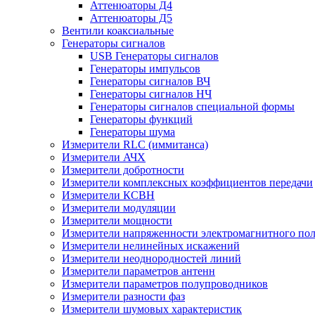
Аттенюаторы Д4
Аттенюаторы Д5
Вентили коаксиальные
Генераторы сигналов
USB Генераторы сигналов
Генераторы импульсов
Генераторы сигналов ВЧ
Генераторы сигналов НЧ
Генераторы сигналов специальной формы
Генераторы функций
Генераторы шума
Измерители RLC (иммитанса)
Измерители АЧХ
Измерители добротности
Измерители комплексных коэффициентов передачи
Измерители КСВН
Измерители модуляции
Измерители мощности
Измерители напряженности электромагнитного по
Измерители нелинейных искажений
Измерители неоднородностей линий
Измерители параметров антенн
Измерители параметров полупроводников
Измерители разности фаз
Измерители шумовых характеристик