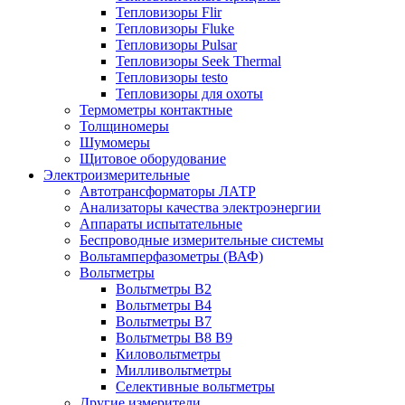
Тепловизоры Flir
Тепловизоры Fluke
Тепловизоры Pulsar
Тепловизоры Seek Thermal
Тепловизоры testo
Тепловизоры для охоты
Термометры контактные
Толщиномеры
Шумомеры
Щитовое оборудование
Электроизмерительные
Автотрансформаторы ЛАТР
Анализаторы качества электроэнергии
Аппараты испытательные
Беспроводные измерительные системы
Вольтамперфазометры (ВАФ)
Вольтметры
Вольтметры В2
Вольтметры В4
Вольтметры В7
Вольтметры В8 В9
Киловольтметры
Милливольтметры
Селективные вольтметры
Другие измерители