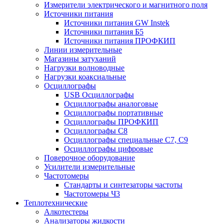
Измерители электрического и магнитного поля
Источники питания
Источники питания GW Instek
Источники питания Б5
Источники питания ПРОФКИП
Линии измерительные
Магазины затуханий
Нагрузки волноводные
Нагрузки коаксиальные
Осциллографы
USB Осциллографы
Осциллографы аналоговые
Осциллографы портативные
Осциллографы ПРОФКИП
Осциллографы С8
Осциллографы специальные С7, С9
Осциллографы цифровые
Поверочное оборудование
Усилители измерительные
Частотомеры
Стандарты и синтезаторы частоты
Частотомеры Ч3
Теплотехнические
Алкотестеры
Анализаторы жидкости