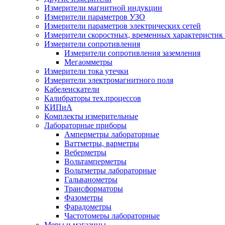
Измерители магнитной индукции
Измерители параметров УЗО
Измерители параметров электрических сетей
Измерители скоростных, временных характеристик 
Измерители сопротивления
Измерители сопротивления заземления
Мегаомметры
Измерители тока утечки
Измерители электромагнитного поля
Кабелеискатели
Калибраторы тех.процессов
КИПиА
Комплекты измерительные
Лабораторные приборы
Амперметры лабораторные
Ваттметры, варметры
Веберметры
Вольтамперметры
Вольтметры лабораторные
Гальванометры
Трансформаторы
Фазометры
Фарадометры
Частотомеры лабораторные
Меры и магазины