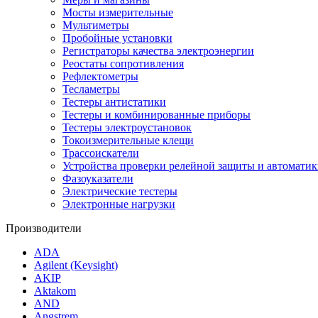
Мосты измерительные
Мультиметры
Пробойные установки
Регистраторы качества электроэнергии
Реостаты сопротивления
Рефлектометры
Тесламетры
Тестеры антистатики
Тестеры и комбинированные приборы
Тестеры электроустановок
Токоизмерительные клещи
Трассоискатели
Устройства проверки релейной защиты и автоматик
Фазоуказатели
Электрические тестеры
Электронные нагрузки
Производители
ADA
Agilent (Keysight)
AKIP
Aktakom
AND
Angstrem