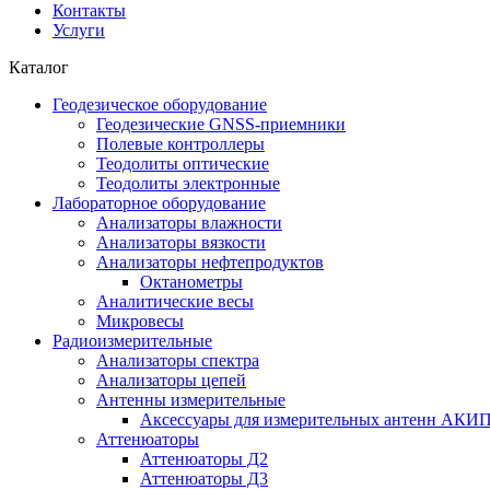
Контакты
Услуги
Каталог
Геодезическое оборудование
Геодезические GNSS-приемники
Полевые контроллеры
Теодолиты оптические
Теодолиты электронные
Лабораторное оборудование
Анализаторы влажности
Анализаторы вязкости
Анализаторы нефтепродуктов
Октанометры
Аналитические весы
Микровесы
Радиоизмерительные
Анализаторы спектра
Анализаторы цепей
Антенны измерительные
Аксессуары для измерительных антенн АКИ
Аттенюаторы
Аттенюаторы Д2
Аттенюаторы Д3